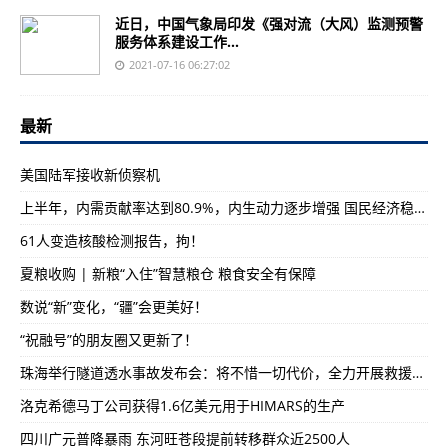
近日，中国气象局印发《强对流（大风）监测预警
服务体系建设工作...
2021-07-16 06:27:02
最新
美国陆军接收新侦察机
上半年，内需贡献率达到80.9%，内生动力逐步增强 国民经济稳中加固稳中向好（经济新方位·年中数据怎么看）
61人变造核酸检测报告，拘！
夏粮收购 | 新粮“入住”智慧粮仓 粮食安全有保障
数说“新”变化，“疆”会更美好！
“祝融号”的朋友圈又更新了！
珠海举行隧道透水事故发布会：将不惜一切代价，全力开展救援工作
洛克希德马丁公司获得1.6亿美元用于HIMARS的生产
四川广元普降暴雨 东河旺苍段提前转移群众近2500人