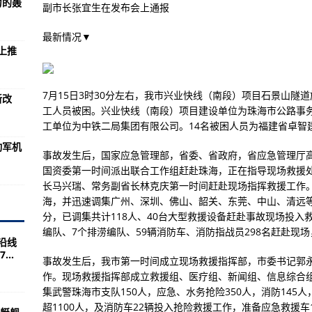
力的轰
的圣骑士榴弹炮
副市长张宜生在发布会上通报
退役仪式
最新情况▼
上推
非法捕捞案
警方出手了！
7月15日3时30分左右，我市兴业快线（南段）项目石景山隧道
新改
移群众近2500人
工人员被困。兴业快线（南段）项目建设单位为珠海市公路事
学生会会费，即日生效
工单位为中铁二局集团有限公司。14名被困人员为福建省卓智
动军机
事故发生后，国家应急管理部，省委、省政府，省应急管理厅
国资委第一时间派出联合工作组赶赴珠海，正在指导现场救援
36人劝返安置游客695人
长马兴瑞、常务副省长林克庆第一时间赶赴现场指挥救援工作
阴性
海，并迅速调集广州、深圳、佛山、韶关、东莞、中山、清远等
分，已调集共计118人、40台大型救援设备赶赴事故现场投入
炸机
编队、7个排涝编队、59辆消防车、消防指战员298名赶赴现
沿线
推广可持续航空燃料
..
事故发生后，我市第一时间成立现场救援指挥部，市委书记郭
关注
作。现场救援指挥部成立救援组、医疗组、新闻组、信息综合
入冲绳海域
集武警珠海市支队150人，应急、水务抢险350人，消防145人
超1100人，及消防车22辆投入抢险救援工作，准备应急救援车