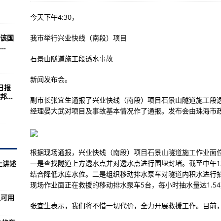
今天下午4:30，
47届会议上讲述中国人权故事 揭开西方虚伪面具
该国
我市举行兴业快线（南段）项目
”
.
府对新冠肺炎死亡人数统计出现较大误差
石景山隧道施工段透水事故
多地医院无血可用
新闻发布会。
日报
国具有核能力的轰炸机
...
副市长张宜生通报了兴业快线（南段）项目石景山隧道施工段
飞越黑海
经理晏大武对项目及事故基本情况作了通报。发布会由珠海市
又近了一步
HIMARS的生产
根据现场通报，兴业快线（南段）项目石景山隧道施工作业面
运兵船的新照片
一是查找隧道上方透水点并对透水点进行围堰封堵。截至中午1
上讲述
结合降低水库水位。二是组织移动排水泵车对隧道内积水进行
配置的艾布拉姆斯坦克
现场作业面正在救援的移动排水泵车5台，每小时抽水量达1.5
B战机
血可用
张宜生表示，我们将不惜一切代价，全力开展救援工作。目前
斧导弹