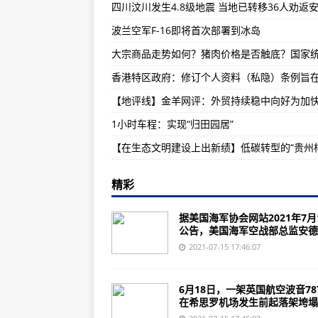
中国精兵丨何贤达——从“掌勺”到
波兰空军F-16即将首次部署到冰岛
珠海举行隧道透水事故发布会：将
强降雨致兰渝线部分列车晚点 铁
1小时车程：实现“归田园居”
【在生态文明建设上出新绩】低碳转型的“贵州
精彩
据美国海军协会网站2021年7月
公告，美国海军空战部总监安德..
2021-07-15 17:46:07
6月18日，一架英国航空波音78
在希思罗机场发生前起落架垮塌..