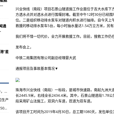
艇舰
35
.
兴业快线（南段）项目石景山隧道施工作业面位于吉大水库下
极洲医疗后送
方透水点并对透水点进行围堰封堵。截至中午12时30分已经
位。二是组织移动排水泵车对隧道内积水进行抽排。自今天上
救援的移动排水泵车5台，每小时抽水量达1.54万立方米，另有
闻通
飞机的那一刻因为该地区仍然是一个爆发点
.
1航空博览会上推出自己的F-35隐形战斗机
我们将不惜一切代价，全力开展救援工作。目前，搜救工作仍
机 这与国际象棋有关
发布会上，
港“星
客1800万人次
中铁二局集团有限公司副总经理晏大武
安全局认证
通报项目及事故基本情况▼
射后不久即坠毁
公路上翻覆
珠海市兴业快线（南段）一标段，是城市快速路，南起九洲大道
珠海举行隧道透水事故发布会：将不惜一切代价，全力开展救援工作
长2445.9米，右线全长2434.4米。其中，石景山隧道段1.78
被“打脸”
的生产
段采用矿山法施工，双洞六车道，匝道为双车道。
航母在干嘛？
四川广元普降暴雨 东河旺苍段提前转移群众近2500人
该项目开工时间为2019年4月30日，总工期1080天，发包
故？