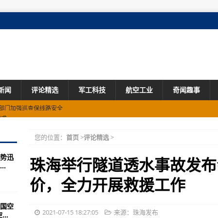
新闻
评论精选
军工科技
航空工业
奇闻趣事
需求
空中出租车业务
您的位置：
首页
>
评论精选
>
模
势迅
珠海举行隧道透水事故发布
.
系统
价，全力开展救援工作
查报告出来了
国空
险的大招！
2021-07-15 18:27:05
来源：珠海发布
..