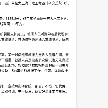
司，设计单位为上海市政工程设计研究总院（集
。
约1155.8米；施工掌子面位于吉大水库下方，
线截面110平方。
备组织初期支护施工，值班人员听到异响后发现掌
入右线隧道，并通过横通道涌入左线隧道，反向
预案。第一时间组织救援力量进入隧道左洞，安
以下隧道，救援人员及设备多次尝试也无法靠近
备赶赴现场，按照现场救援指挥部的统一部署开
援设备115台套进行救援工作。目前，现场救援
我们一定按照指挥部统一部署，不惜一切代价，
，汲取教训，举一反三，落实好企业主体责任。