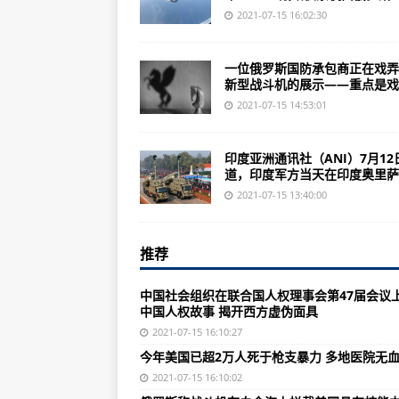
阿富汗中国到底该不该介入？
2021-07-15 16:02:30
中国社会组织在联合国人权理事会第
一位俄罗斯国防承包商正在戏弄
阳光下的罪恶：美国的“现代奴隶制
新型战斗机的展示——重点是戏..
相差1.1万人！美联社：纽约州政
2021-07-15 14:53:01
今年美国已超2万人死于枪支暴力 
印度亚洲通讯社（ANI）7月12
俄罗斯称战斗机在白令海上拦截美
道，印度军方当天在印度奥里萨邦
俄罗斯战斗机护送美国空军侦察机
2021-07-15 13:40:00
美国海军距离接收大型无人船舰队
推荐
洛克希德马丁公司获得1.6亿美元用于
BAE系统公司发布美国陆军下一代
中国社会组织在联合国人权理事会第47届会议
中国人权故事 揭开西方虚伪面具
波兰确认购买250辆采用SEPv3
2021-07-15 16:10:27
意大利最新航母正式准备运行F-35
今年美国已超2万人死于枪支暴力 多地医院无
美国海军收到了第一枚Block V战
2021-07-15 16:10:02