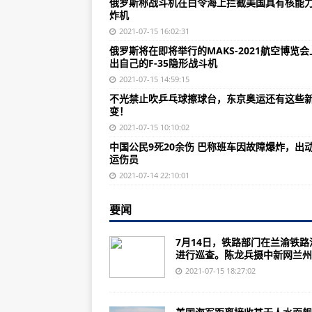
俄罗斯称战斗机在白令海上拦截美国具有核能
北卡罗来纳州国民警卫队配备最新
炸机
美国海军为麦克亨利堡号航母举行
2021-07-15 16:02:31
俄罗斯将在即将举行的MAKS-2021航空博览会
顶风作案！浙江杭州警方侦破83起
出自己的F-35隐形战斗机
有人盯上了钱塘江里的珍贵鱼类，
2021-07-15 14:59:15
不光禁止吹乒乓球擦球台，东京奥运还有这些
四川广元普降暴雨 东河旺苍段提前转
变！
港媒：香港岭南大学宣布停止代收
2021-07-15 10:10:02
中国公民9死20余伤 巴称班车因故障爆炸，出
云南陇川已临时关闭离陇通道
运伤员
四川汶川发生4.8级地震 当地已转移
2021-07-14 22:10:01
云南陇川县最新核酸检测结果均为
要闻
俄罗斯派出战斗机拦截美国战略轰
7月14日，铁路部门在兰渝铁路
波音和SkyNRG合作在全球范围内
进行巡查。陈龙兵摄中新网兰州7.
瑞士购买F-35战斗机引起了人们的
2021-07-15 18:27:02
海运集装箱从海军陆战队直升机坠