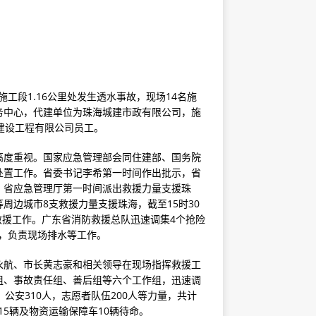
施工段1.16公里处发生透水事故，现场14名施
务中心，代建单位为珠海城建市政有限公司，施
建设工程有限公司员工。
高度重视。国家应急管理部会同住建部、国务院
处置工作。省委书记李希第一时间作出批示，省
。省应急管理厅第一时间派出救援力量支援珠
周边城市8支救援力量支援珠海，截至15时30
救援工作。广东省消防救援总队迅速调集4个抢险
场，负责现场排水等工作。
永航、市长黄志豪和相关领导在现场指挥救援工
组、事故责任组、善后组等六个工作组，迅速调
，公安310人，志愿者队伍200人等力量，共计
15辆及物资运输保障车10辆待命。