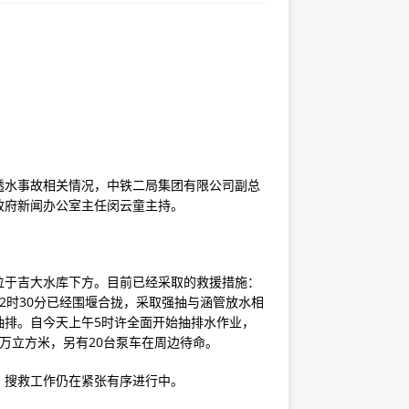
透水事故相关情况，中铁二局集团有限公司副总
政府新闻办公室主任闵云童主持。
位于吉大水库下方。目前已经采取的救援措施：
2时30分已经围堰合拢，采取强抽与涵管放水相
抽排。自今天上午5时许全面开始抽排水作业，
4万立方米，另有20台泵车在周边待命。
，搜救工作仍在紧张有序进行中。