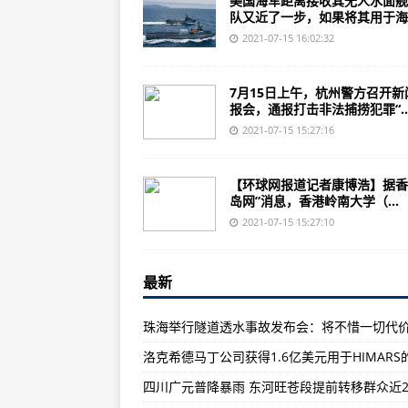
美国海军距离接收其无人水面舰
空军领导人说40多架没有发动机的F-
队又近了一步，如果将其用于海..
美国呼吁新西兰空军进行危险的南
2021-07-15 16:02:32
波兰空军F-16即将首次部署到冰岛
7月15日上午，杭州警方召开新
俄罗斯战斗机在黑海拦截美国间谍
报会，通报打击非法捕捞犯罪“..
俄罗斯将在即将举行的MAKS-202
2021-07-15 15:27:16
俄罗斯正在取笑其秘密的新型战斗
【环球网报道记者康博浩】据香
海航暑运新开航线200条 计划运送旅
岛网”消息，香港岭南大学（...
赛斯纳奖状700经度荣获欧洲航空
2021-07-15 15:27:10
印度试射增程型“布拉莫斯”导弹发
俄罗斯大使：中美还没到那一步
最新
这都能翻？俄军40吨重主战坦克在
中国船在南海“倒粪便”？美公司报告
洛克希德马丁公司获得1.6亿美元用于HIMARS
西太平洋出现美航母真空 美11艘
中国人在巴班车爆炸是恐袭还是事