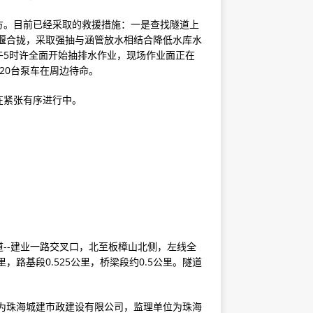
方。目前已经采取的救援措施：一是查找隧道上
围堰合拢，采取强抽与涵管放水相结合降低水库水
午5时许全面开始抽排水作业，现场作业面正在
20台泵车在周边待命。
在紧张有序进行中。
--建业一路交叉口，北至板樟山北侧，左线全
公里，路基段0.525公里，桥梁段约0.5公里。隧道
单位为珠海城建市政建设有限公司，监理单位为珠海