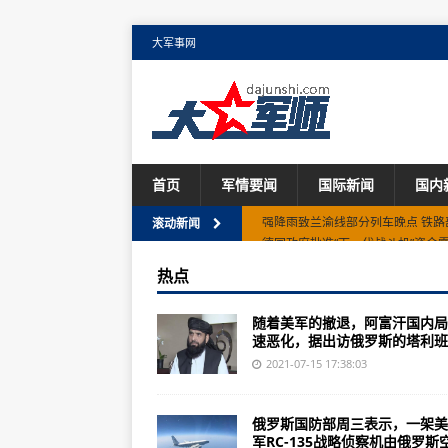
大军事网
首页
军情要闻
国际新闻
国内
德国政府批准“下一代战斗机”资金
滚动新闻
日本航空公司计划在2025年推出
热点
美国海军调整F-35C舰载机中队规
随着美军的撤退，阿富汗国内局
英国空军Nexus战斗云将投入使用
速恶化，据出访俄罗斯的塔利班..
俄罗斯开始测试新型重型装备伞降
2021-07-15 17:38:03
英航波音787前起落架突然垮塌调
俄罗斯国防部周三表示，一架美
美军西太无航母，实质在憋极其危
军RC-135战略侦察机由俄罗斯空.