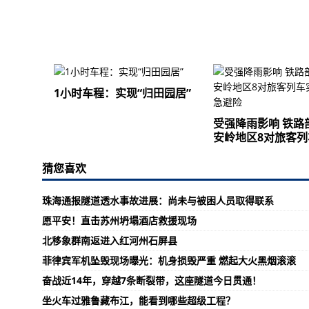
1小时车程：实现“归田园居”
受强降雨影响 铁路
安岭地区8对旅客列
猜您喜欢
珠海通报隧道透水事故进展：尚未与被困人员取得联系
愿平安！直击苏州坍塌酒店救援现场
北移象群南返进入红河州石屏县
菲律宾军机坠毁现场曝光：机身损毁严重 燃起大火黑烟滚滚
奋战近14年，穿越7条断裂带，这座隧道今日贯通！
坐火车过雅鲁藏布江，能看到哪些超级工程？