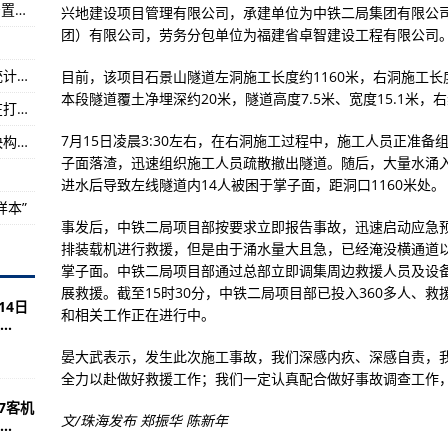
四川汶川发生4.8级地震 当地已转移36人劝返安置游客695人
兴地建设项目管理有限公司，承建单位为中铁二局集团有限公
执掌大国长剑
团）有限公司，劳务分包单位为福建省卓智建设工程有限公司
不惜一切代价，全力开展救援工作
大宗商品走势如何？猪肉价格是否触底？国家统计局回应
目前，该项目石景山隧道左洞施工长度约1160米，右洞施工长度
路部门加强巡查保线路安全
本段隧道覆土净埋深约20米，隧道高度7.5米、宽度15.1米，右
香港特区政府：修订个人资料（私隐）条例旨在打击“起底”行为
7月15日凌晨3:30左右，在右洞施工过程中，施工人员正准
【地评线】金羊网评：外贸持续稳中向好为加快构建新发展格局注入强大信心
子面落渣，迅速组织施工人员疏散撤出隧道。随后，大量水涌
进水后导致左线隧道内14人被困于掌子面，距洞口1160米处。
样本”
事发后，中铁二局项目部按要求立即报告事故，迅速启动应急
排装载机进行救援，但是由于涌水量大且急，已经淹没横通道
掌子面。中铁二局项目部通过总部立即调集周边救援人员及设
展救援。截至15时30分，中铁二局项目部已投入360多人、救
14日
和相关工作正在进行中。
.
晏大武表示，发生此次施工事故，我们深感内疚、深感自责，
全力以赴做好救援工作；我们一定认真配合做好事故调查工作
7客机
文/珠海发布 郑振华 陈新年
.