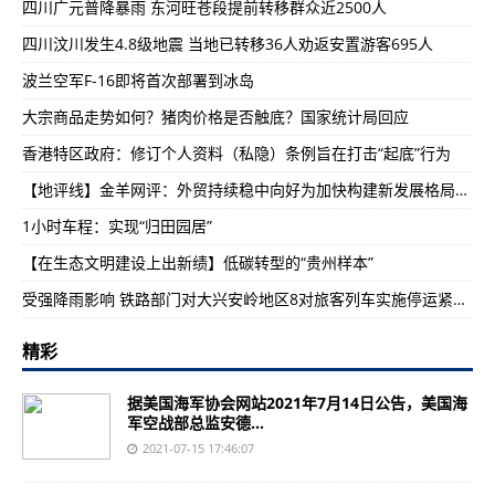
四川广元普降暴雨 东河旺苍段提前转移群众近2500人
四川汶川发生4.8级地震 当地已转移36人劝返安置游客695人
波兰空军F-16即将首次部署到冰岛
大宗商品走势如何？猪肉价格是否触底？国家统计局回应
香港特区政府：修订个人资料（私隐）条例旨在打击“起底”行为
【地评线】金羊网评：外贸持续稳中向好为加快构建新发展格局注入强大信心
1小时车程：实现“归田园居”
【在生态文明建设上出新绩】低碳转型的“贵州样本”
受强降雨影响 铁路部门对大兴安岭地区8对旅客列车实施停运紧急避险
精彩
据美国海军协会网站2021年7月14日公告，美国海
军空战部总监安德...
2021-07-15 17:46:07