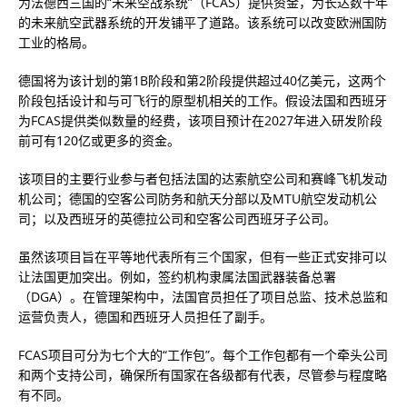
为法德西三国的“未来空战系统”（FCAS）提供资金，为长达数十年
的未来航空武器系统的开发铺平了道路。该系统可以改变欧洲国防
工业的格局。
德国将为该计划的第1B阶段和第2阶段提供超过40亿美元，这两个
阶段包括设计和与可飞行的原型机相关的工作。假设法国和西班牙
为FCAS提供类似数量的经费，该项目预计在2027年进入研发阶段
前可有120亿或更多的资金。
该项目的主要行业参与者包括法国的达索航空公司和赛峰飞机发动
机公司；德国的空客公司防务和航天分部以及MTU航空发动机公
司；以及西班牙的英德拉公司和空客公司西班牙子公司。
虽然该项目旨在平等地代表所有三个国家，但有一些正式安排可以
让法国更加突出。例如，签约机构隶属法国武器装备总署
（DGA）。在管理架构中，法国官员担任了项目总监、技术总监和
运营负责人，德国和西班牙人员担任了副手。
FCAS项目可分为七个大的“工作包”。每个工作包都有一个牵头公司
和两个支持公司，确保所有国家在各级都有代表，尽管参与程度略
有不同。