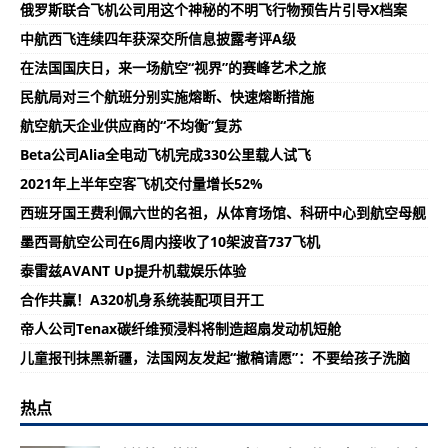
俄罗斯联合飞机公司用这个神秘的不明飞行物预告片引导X档案
中航西飞连续四年获深交所信息披露考评A级
在法国国庆日，来一场航空“视界”的赛峰艺术之旅
民航局对三个航班分别实施熔断、快速熔断措施
航空航天企业供应商的“不均衡”复苏
Beta公司Alia全电动飞机完成330公里载人试飞
2021年上半年空客飞机交付量增长52%
西班牙国王费利佩六世的名祖，从体育场馆、科研中心到航空母舰
墨西哥航空公司在6周内接收了10架波音737飞机
泰雷兹AVANT Up提升机载娱乐体验
合作共赢！A320机身系统装配项目开工
帝人公司Tenax碳纤维预浸料将制造超扇发动机短舱
儿童报刊抹黑新疆，法国网友发起“撤稿请愿”：不要给孩子洗脑
热点