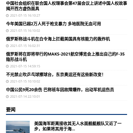
中国社会组织在联合国人权理事会第47届会议上讲述中国人权故事
揭开西方虚伪面具
2021-07-15 16:10:27
今年美国已超2万人死于枪支暴力 多地医院无血可用
2021-07-15 16:10:02
俄罗斯称战斗机在白令海上拦截美国具有核能力的轰炸机
2021-07-15 16:02:31
俄罗斯将在即将举行的MAKS-2021航空博览会上推出自己的F-35
隐形战斗机
2021-07-15 14:59:15
不光禁止吹乒乓球擦球台，东京奥运还有这些新改变！
2021-07-15 10:10:02
中国公民9死20余伤 巴称班车因故障爆炸，出动军机运伤员
2021-07-14 22:10:01
要闻
美国海军距离接收其无人水面舰艇舰队又近了一
步，如果将其用于海...