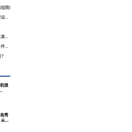
组图)
》窃取IP后的最后挣扎
近些年来，各国都越来越重视对于军事领域的建设，重视
提供重返总部
2武器装备的现代化
假如中美真的开战，以中国目前的实力能否战胜美国？
小队长提升武器装备觉醒系统揭秘武器觉醒的条件及条件解析
势？
机很
.
岛秀
...