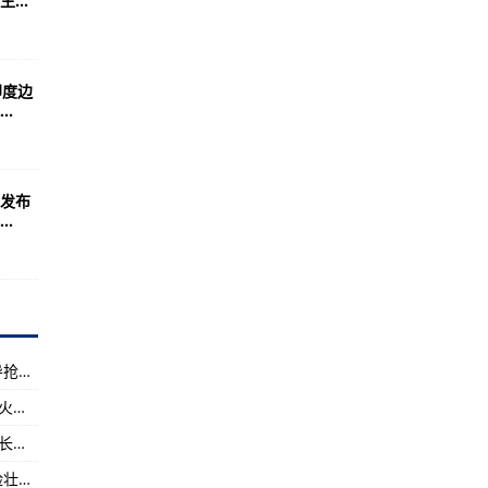
...
方向(图)
争的真实原因是什么？
球约4100光年
印度边
.
这在当今世界已经非常难能可贵！
风”早期开发战机
颗射电望远镜首次发现！
学发布
.
成的55艘(组图)
索欢迎关注！
分，你知道多少艘？（收藏）
陆战王牌的第三代主战
国务院抗震救灾指挥部工作组深入四川震区指导抢险救灾
拓与发展(图)
祝融号首登火星，NASA多次要求公布数据，登火对人类意味着什么？
——“中国天眼”
祝融号火星车成功着陆，NASA科学任务局副局长托马斯·祖布第一
织的影响力考验上合智慧
飞行员的那些事飞行表演是一种绚丽多姿、惊险壮美的特技飞行
舰已经初具规模，此前