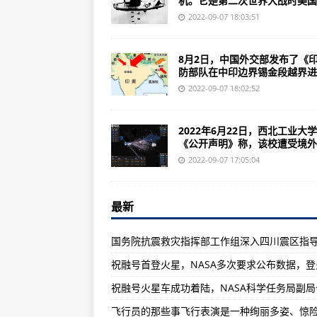
机。它是第二次世界大战时美国生
美国战略核潜艇部队主要建设与发展
2022-09-07 18:03:51
二战过后，六十多国被卷入这场战
“中国天眼”发现2颗新脉冲星距离地
8月2日，中国外交部发布了《
防部队在中印边界锡金段越界进..
塞尔维亚23年的骨气未曾改变，
2022-09-07 18:02:52
英国2020年启动第六代战斗机“暴
中国天眼FAST发现新脉冲星，两
2022年6月22日，西北工业大
《公开声明》称，该校遭受境外..
萨姆纳级驱逐舰舰员：二战中建造完
2022-09-07 17:05:04
“天眼”已经开启，本文原载新浪探
美国海军驱逐舰数量 的话+个10
最新
中国最先进的主战坦克被称为中国
黄旭华“天字第一号”黄旭华事业的开
就是我国500米口径球面射电望远镜
上海合作组织成员国会扩大上合组
中国海军盾舰海军服役的中华神盾