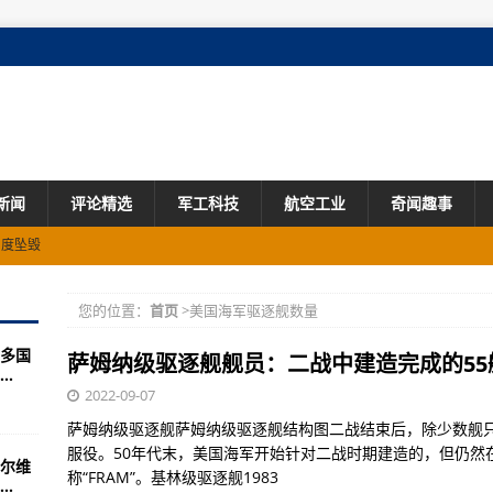
新闻
评论精选
军工科技
航空工业
奇闻趣事
角度坠毁
他枪械取代79？
您的位置：
首页
>美国海军驱逐舰数量
多国
四川震区指导抢险救灾
萨姆纳级驱逐舰舰员：二战中建造完成的55艘
.
赛里木湖、那拉提、喀拉峻景区已开放
2022-09-07
萨姆纳级驱逐舰萨姆纳级驱逐舰结构图二战结束后，除少数舰
3个导弹连
服役。50年代末，美国海军开始针对二战时期建造的，但仍然
尔维
门广场上空呼啸而过
称“FRAM”。基林级驱逐舰1983
.