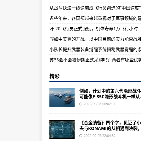
从战斗快递一线逆袭成飞行员创造的“中国速度”(
小岛秀夫推出全新《合金装备：求生
重返德军总部：新秩序攻略秘籍；
歼-20飞行员正式服役，机体寿命1万飞行小时
优选453式步骑枪优选1步枪优选
苏35会不会被伊朗正式采购吗？两者有哪些优
精彩
例如，计划中的第六代隐形战斗
可能像F-35C隐形战斗机一样从..
2022-09-08 06:02:11
《合金装备》四个字，见证了小
夫与KONAMI的从相遇到决裂，从
2022-09-07 22:04:32