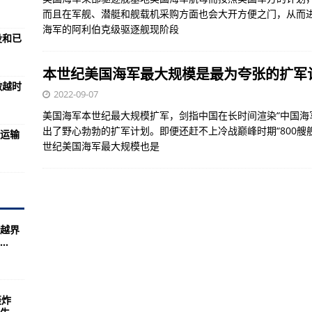
弹全部精准命中目标
而且在军舰、潜艇和舰载机采购方面也会大开方便之门，从而
十大航空母舰，你知道几个？
海军的阿利伯克级驱逐舰现阶段
役和已
？答案在这里
本世纪美国海军最大规模是最为夸张的扩军计
宇宙(图)
激越时
2022-09-07
单，包含现役和已退役的
美国海军本世纪最大规模扩军，剑指中国在长时间渲染“中国海
面的更好图片里有哪些
出了野心勃勃的扩军计划。即便还赶不上冷战巅峰时期“800艘
易运输
世纪美国海军最大规模也是
神为世界所熟知！
备程度？（下）
原创发现的激越时代
排行榜中国99A主战
越界
.
公布数据，登火对人类意味着什么？
上合组织贸易运输能源走廊”
？回答！
轰炸