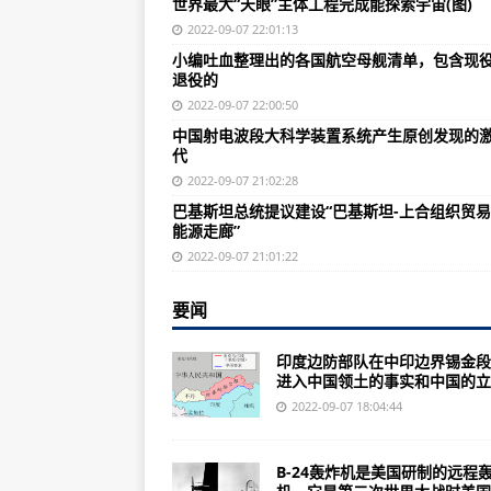
世界最大“天眼”主体工程完成能探索宇宙(图)
知乎早报：东部战区火箭军部队导
2022-09-07 22:01:13
一下第二次世界大战期间最著名的
小编吐血整理出的各国航空母舰清单，包含现
退役的
为什么歼20是比F22大了一米左右
2022-09-07 22:00:50
世界最大“天眼”主体工程完成能探索
中国射电波段大科学装置系统产生原创发现的
代
小编吐血整理出的各国航空母舰清
2022-09-07 21:02:28
美国核潜艇导弹性能和工艺制造方
巴基斯坦总统提议建设“巴基斯坦-上合组织贸
能源走廊”
香港回归祖国阅兵，中国军人的精
2022-09-07 21:01:22
陆军部署如何才能提高21世纪的战
中国射电波段大科学装置系统产生
要闻
美媒：2019年度世界主战坦克五大
印度边防部队在中印边界锡金段
进入中国领土的事实和中国的立..
祝融号首登火星，NASA多次要求
2022-09-07 18:04:44
巴基斯坦总统提议建设“巴基斯坦-
“天眼”为何选址地形复杂的贵州省
B-24轰炸机是美国研制的远程