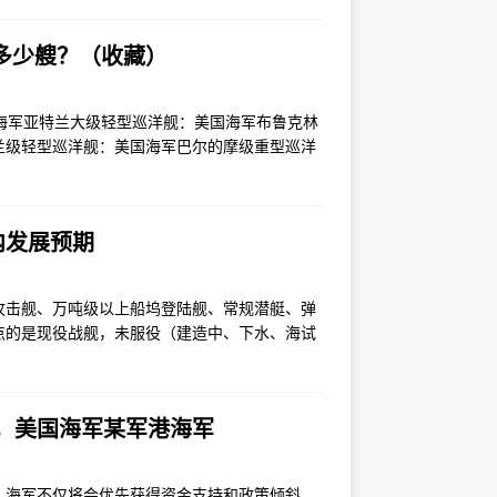
道多少艘？（收藏）
海军亚特兰大级轻型巡洋舰：美国海军布鲁克林
兰级轻型巡洋舰：美国海军巴尔的摩级重型巡洋
内发展预期
攻击舰、万吨级以上船坞登陆舰、常规潜艇、弹
点的是现役战舰，未服役（建造中、下水、海试
，美国海军某军港海军
，海军不仅将会优先获得资金支持和政策倾斜，