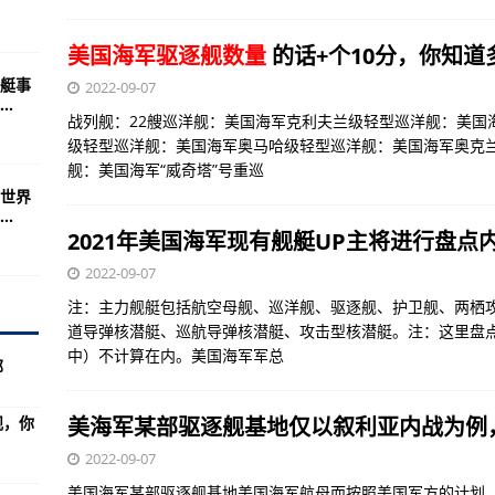
道几个？（组图）
美国海军驱逐舰数量
的话+个10分，你知
名竟然是他
艇事
2022-09-07
特别要求未来将增添1，300架“灵活，远程和致命的飞机”
.
战列舰：22艘巡洋舰：美国海军克利夫兰级轻型巡洋舰：美国
争议最大歼击机惊人记录
级轻型巡洋舰：美国海军奥马哈级轻型巡洋舰：美国海军奥克
E8
舰：美国海军“威奇塔”号重巡
世界
二次世界大战狙击手如何召唤双人战斗
.
2021年美国海军现有舰艇UP主将进行盘点
冷战中的美苏士兵看不到了
2022-09-07
服役可超越4000公里
注：主力舰艇包括航空母舰、巡洋舰、驱逐舰、护卫舰、两栖
之海中的平行世界
道导弹核潜艇、巡航导弹核潜艇、攻击型核潜艇。注：这里盘
奈的原因是什么？
中）不计算在内。美国海军军总
部
岛秀夫的梦想
舰，你
美海军某部驱逐舰基地仅以叙利亚内战为例
会新增2个飞艇点
2022-09-07
威胁或转向美国隐身战斗机
美国海军某部驱逐舰基地美国海军航母而按照美国军方的计划