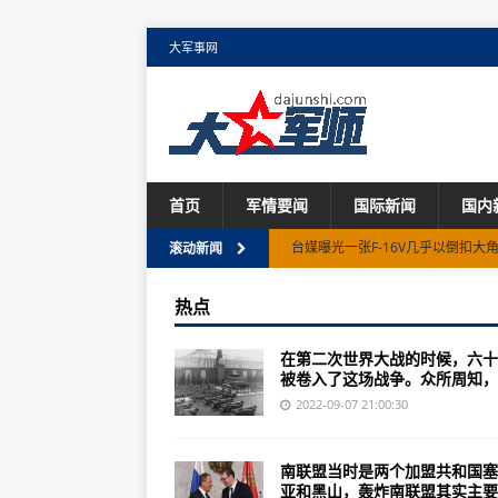
大军事网
首页
军情要闻
国际新闻
国内
台媒曝光一张F-16V几乎以倒扣大
滚动新闻
一系列的79式冲锋枪，为何没有其
热点
北京海淀新增3例感染者轨迹
在第二次世界大战的时候，六十
国务院抗震救灾指挥部工作组深入
被卷入了这场战争。众所周知，..
新疆：目前，喀纳斯、可可托海、
2022-09-07 21:00:30
武直10武装直升机树梢10编队摧毁
南联盟当时是两个加盟共和国塞
歼-20携第三代改进型战机从天安
亚和黑山，轰炸南联盟其实主要..