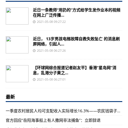
近日一条教师“用扔的”方式给学生发作业本的视频
在网上广泛传播...
2021-05-08 09:27:22
近日， 13岁男孩电梯故障自救失败坠亡 的消息刷
屏网络，引起人...
2021-05-08 06:27:26
【环球网综合报道记者赵友平】香港“星岛网”消
息，乱港分子黄之...
2021-05-08 06:27:01
最新
一季度农村居民人均可支配收入实际增长16.3%——农民钱袋子更鼓了（“十四五”，我们这样开局起步）
官方回应“岳阳海事船上有人撒网非法捕鱼”：立即辞退