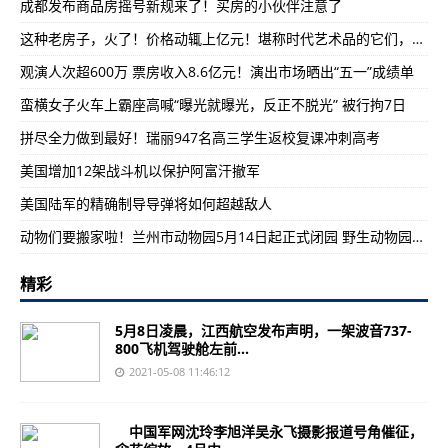
成都发布商品房摇号新规来了！买房的小伙伴注意了
这种老房子，火了！价格动辄上亿元！堪称时代艺术品的它们，还会涨价吗？
观演人次超600万 票房收入8.6亿元！演出市场晒出“五一”成绩单
蛮横女子火车上霸座高喊“曝光就曝光，反正不脱光” 被行拘7日
拼尽全力做到最好！瑞丽947名高三学生返校复课冲刺高考
美国增加12架战斗机以保护阿富汗撤军
美国陆军的精确制导导弹将如何超越敌人
动物们要搬家啦！兰州市动物园5月14日起正式闭园 野生动物园10月前开放
精彩
5月8日凌晨，江西航空发布声明，一架波音737-
800飞机驾驶舱左前...
2021-05-08 11:46:12
中国军网沈玲李旭洋吴永飞摄影报道号角催征，