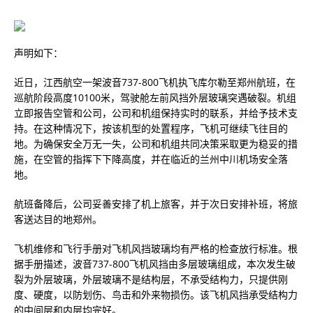
声明如下：
近日，江西航空一架波音737-800飞机执飞库尔勒至郑州航班，在
巡航阶段高度10100米，驾驶舱左前风挡外层玻璃突遇破裂。机组
立即报告空管和公司，公司和机组保持实时的联系，并给予技术支
持。在这种情况下，按该机型的处置程序，飞机可继续飞往目的
地。为确保安全万无一失，公司和机组共同决策采取更为稳妥的措
施，在空管的指挥下下降高度，并在临近的兰州中川机场安全落
地。
航班备降后，公司妥善安排了机上旅客，并于次日安排补班，将旅
客送达目的地郑州。
飞机维修和飞行手册对飞机风挡玻璃均有严格的检查放行标准。根
据手册描述，波音737-800飞机风挡由多层玻璃组成，本次发生破
裂为外层玻璃，外层玻璃不是结构层，不承受结构力，只提供刚
度、硬度，以防划伤、鸟击和外来物损伤。该飞机风挡承受结构力
的中间层和内层均完好。