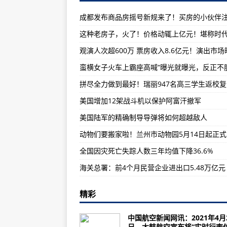
这款新的美军狙击步枪可以改变口
成都发布商品房摇号新规来了！买房的小伙伴
俄罗斯伞兵正在购买新型可空投火
俄罗斯的米格战斗机拦截器为何经
突发！今天凌晨，民警处警中遇袭
多款国产航天新型应急安防产品亮
动物们要搬家啦！兰州市动物园5月
美国增加12架战斗机以保护阿富汗撤军
私密照发给网友，花季少女遭勒索
美国陆军的精确制导导弹将如何超越敌人
华龙航空机队规模蝉联亚太首位，大
应急管理部：“五一”过后森林草原“
全国因灾死亡失踪人数三年均值下降36.6%
全国因灾死亡失踪人数三年均值下降3
今年汛期气候状况一般到偏差 将
黄浦江1人在卢浦大桥落水失踪
精彩
海关总署：前4个月民营企业进出口5
中国航空新闻网讯：2021年4月
应急管理部：立足于综合“防”最大
日，大韩航空宣布将“实时行李信.