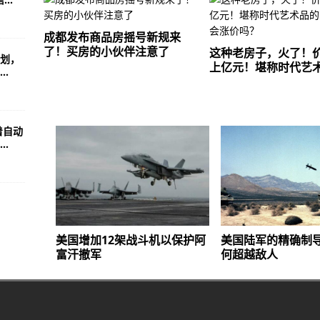
程时发生车祸，有人员伤亡
成都发布商品房摇号新规来
房的小伙伴注意了
了！买房的小伙伴注意了
这种老房子，火了！
划，
上亿元！堪称时代艺
律政司回击：荒谬！
.
着自动
.
美国增加12架战斗机以保护阿
美国陆军的精确制
富汗撤军
何超越敌人