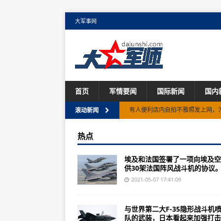
大军事网
首页
军情要闻
国际新闻
国内
有人便利店内自拍不雅照发上网，7-
滚动新闻
这种老房子，火了！价格动辄上亿
热点
破获特大贩毒案！云南警方查获毒品7
埃及和法国签署了一项向埃及空
尽量少在户外停留！明天白天北京
供30架法国阵风战斗机的协议。.
观演人次超600万 票房收入8.6亿
2021-05-07 17:41:09
金融监管机构约谈网络平台企业有
与世界第二大F-35隐形战斗机
上海：沙尘开始影响本市，目前空
队的武装，日本看起来加强打击..