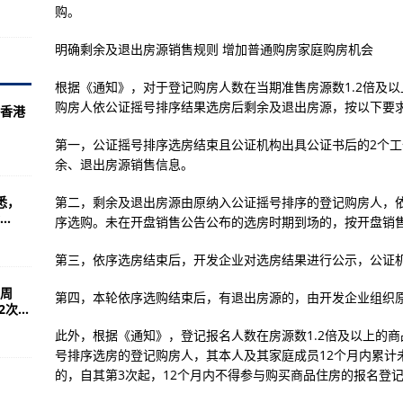
试验完成
购。
机电技术发展回顾
明确剩余及退出房源销售规则 增加普通购房家庭购房机会
撤军
根据《通知》，对于登记购房人数在当期准售房源数1.2倍及
购房人依公证摇号排序结果选房后剩余及退出房源，按以下要
香港
机
第一，公证摇号排序选房结束且公证机构出具公证书后的2个
余、退出房源销售信息。
投入巨资
悉，
第二，剩余及退出房源由原纳入公证摇号排序的登记购房人，
.
序选购。未在开盘销售公告公布的选房时期到场的，按开盘销
枪支攻击敌人
第三，依序选房结束后，开发企业对选房结果进行公示，公证
越敌人
周
第四，本轮依序选购结束后，有退出房源的，由开发企业组织
...
个成本大问题
此外，根据《通知》，登记报名人数在房源数1.2倍及以上的
克
号排序选房的登记购房人，其本人及其家庭成员12个月内累计
的，自其第3次起，12个月内不得参与购买商品住房的报名登