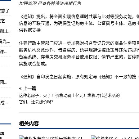
径
加强监测 严查各种违法违规行为
注意了
炮枪
《通知》提出，将全面实现信息适时共享与比对等服务功能，
这种老房子，火了！价格动辄上亿元！堪称时代艺术品的它们，还会涨价吗？
受住了时间的考验
信息的互联互通，为确保登记购房主体、公证摇号主体、选房
供数据支持。
观演人次超600万 票房收入8.6亿元！演出市场晒出“五一”成绩单
，不幸牺牲，年仅41岁！
蛮横女子火车上霸座高喊“曝光就曝光，反正不脱光” 被行拘7日
相长三角国际应急减灾和救援博览会
住建行政主管部门应进一步加强对报名登记异常的商品住房项
服务机构恶意炒作、借名买房、诱导规避调控政策等违法违规
拼尽全力做到最好！瑞丽947名高三学生返校复课冲刺高考
14日起正式闭园 野生动物园10月前开放
备案系统、存量房交易服务平台使用权限；情节严重的，暂停
实施联合惩戒。
……
型公务机占比超过90%
《通知》自印发之日起实施，原有规定与《通知》不一致的按《
动物们要搬家啦！兰州市动物园5月14日起正式闭园 野生动物园10月前开放
春防”并未结束
上一篇
6.6%
这种老房子，火了！价格动辄上亿元！堪称时代艺术品的
它们，还会涨价吗？
海关总署：前4个月民营企业进出口5.48万亿元 成外贸亮点
强化六个重点环节工作
相关内容
.48万亿元 成外贸亮点
29
限度减少汛期地质灾害损失
..