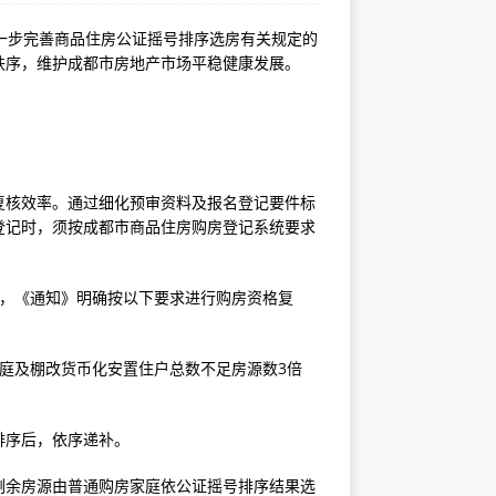
一步完善商品住房公证摇号排序选房有关规定的
秩序，维护成都市房地产市场平稳健康发展。
复核效率。通过细化预审资料及报名登记要件标
登记时，须按成都市商品住房购房登记系统要求
目，《通知》明确按以下要求进行购房资格复
庭及棚改货币化安置住户总数不足房源数3倍
排序后，依序递补。
剩余房源由普通购房家庭依公证摇号排序结果选