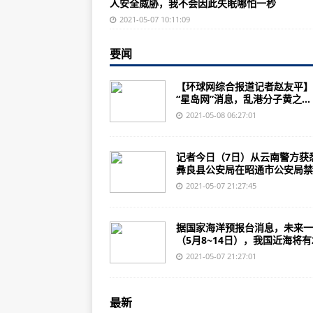
人安全威胁，我不会因此失眠哪怕一秒
大型民机多支柱车架式起落架收放
2021-05-07 10:11:09
2020年民航通航飞行控制与航空
要闻
美国增加12架战斗机以保护阿富汗
两党议员支持F-35战斗机计划
【环球网综合报道记者赵友平】
“星岛网”消息，乱港分子黄之...
洛伦扎纳压机为多用途喷气式战斗
2021-05-08 06:27:01
埃及从法国订购更多战机
日本正在为其F-35隐形战斗机舰队
记者今日（7日）从云南警方获
彝良县公安局在昭通市公安局禁..
美国第六代战斗机可能会改变战争
2021-05-07 21:27:45
俄罗斯正在使用无人机帮助其大型
美国陆军的精确制导导弹将如何超
据国家海洋预报台消息，未来一
（5月8~14日），我国近海将有2次
英国新的暴风雨隐形战斗机存在一
2021-05-07 21:27:01
为什么俄罗斯仍未放弃使用T-80坦
欧洲的飞虎是一架杀手直升机
最新