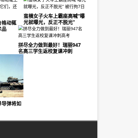
蛮横女子火车上霸座高喊“曝
光就曝光，反正不脱光”
价格动辄
术品
拼尽全力做到最好！瑞丽947
名高三学生返校复课冲刺
导导弹将如