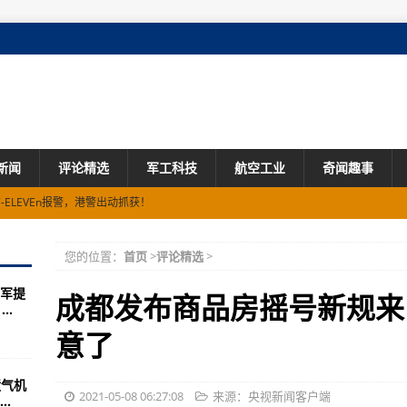
新闻
评论精选
军工科技
航空工业
奇闻趣事
ELEVEn报警，港警出动抓获！
元！堪称时代艺术品的它们，还会涨价吗？
您的位置：
首页
>
评论精选
>
.78公斤 收缴毒资35万元
军提
还有大风
成都发布商品房摇号新规来
..
元！演出市场晒出“五一”成绩单
意了
利净化互联网金融生态
喷气机
气质量严重污染，预计明天下午转良
2021-05-08 06:27:08
来源：央视新闻客户端
.