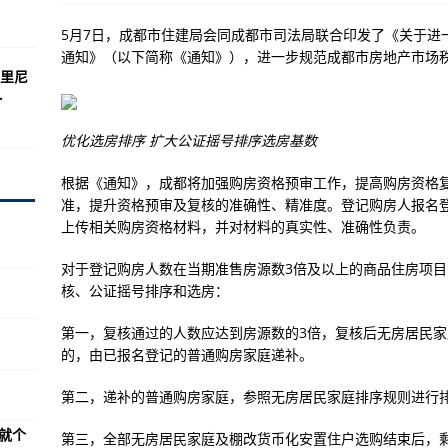
光，反正不脱光” 被行拘7日
5月7日，成都市住建局会同成都市司法局联合印发了《关于进
海将有2次大浪过程
通知》（以下简称《通知》），进一步规范成都市房地产市场
里尼
上线
.
一次彩排
优化选房排序 扩大公证摇号排序选房基数
根据《通知》，成都将加强购房资格预审工作，提高购房资格
三学生返校复课冲刺高考
准，提升资格预审及复核的准确性、精准度。登记购房人报名
旅客1.17亿人次
上传相关购房资格材料，并对材料的真实性、准确性负责。
入国家航空航天博物馆收藏
对于登记购房人数在当期准售房源数3倍及以上的商品住房项
投入巨资
核、公证摇号排序和选房：
科技战争机器
第一，复核通过的人数应达到房源数的3倍，复核后无房居民家
期进行
的，由已报名登记的普通购房家庭递补。
个大问题
第二，递补的普通购房家庭，参照无房居民家庭排序规则进行
 吓坏了莫斯科居民
就个
第三，全部无房居民家庭及棚改货币化安置住户选购结束后，