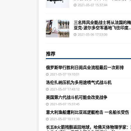
蛮横女子火车上霸座高喊“曝光就曝
2021-05-07 15:37:44
国家海洋预报台：未来一周我国近
三名阵风全能战士将从法国的梅
大韩航空“实时行李信息服务”正式
亚克-波尔多空军基地飞往印度..
俄罗斯举行胜利日阅兵全流程最后
2021-05-06 17:53:06
民航局对四家外航发出熔断指令
推荐
拼尽全力做到最好！瑞丽947名高
全国铁路“五一”假期运输结束，发送
俄罗斯举行胜利日阅兵全流程最后一次彩排
史密森尼将星球大战X翼战斗机加
2021-05-07 19:10:01
洛伦扎纳压机为多用途喷气式战斗机
日本正在为其F-35隐形战斗机舰队
2021-05-07 17:43:12
美国的下一个隐形战斗机将成为高
美国第六代战斗机可能会改变战争
多用途喷气式战斗机的采购计划如
2021-05-07 15:37:45
意大利渔船遭利比亚巡逻艇枪击 一名船长受伤
英国新的暴风雨隐形战斗机存在一
2021-05-07 10:11:30
俄罗斯Su-57战斗机发出神秘声音
长五B火箭残骸返回地球，哈佛天体物理学家：