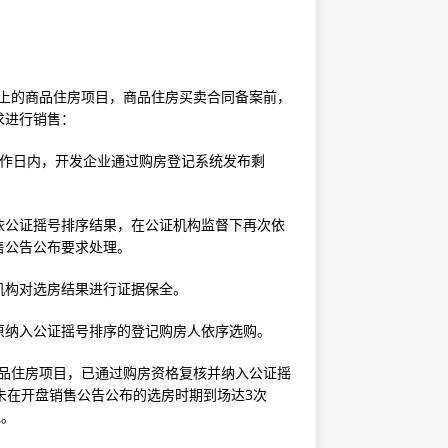
以上的商品住房项目，商品住房买卖合同备案前，
求进行销售：
工作日内，开发企业通过购房登记系统发布剩
依公证摇号排序结果，在公证机构监督下再次依
售公告公布要求处理。
机构对选房结果进行证据保全。
原纳入公证摇号排序的登记购房人依序选购。
商品住房项目，已通过购房资格复核并纳入公证摇
未在开盘销售公告公布的选房时期到场达3次
记。