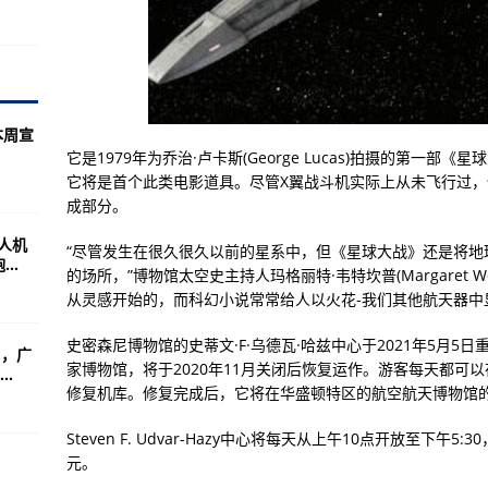
，不幸牺牲，年仅41岁！
相长三角国际应急减灾和救援博览会
14日起正式闭园 野生动物园10月前开放
……
本周宣
型公务机占比超过90%
它是1979年为乔治·卢卡斯(George Lucas)拍摄的第一
它将是首个此类电影道具。尽管X翼战斗机实际上从未飞行过
春防”并未结束
成部分。
6.6%
无人机
“尽管发生在很久很久以前的星系中，但《星球大战》还是将地
..
强化六个重点环节工作
的场所，”博物馆太空史主持人玛格丽特·韦特坎普(Margaret W
从灵感开始的，而科幻小说常常给人以火花-我们其他航天器中
.48万亿元 成外贸亮点
史密森尼博物馆的史蒂文·F·乌德瓦·哈兹中心于2021年5月
日，广
家博物馆，将于2020年11月关闭后恢复运作。游客每天都可
.
限度减少汛期地质灾害损失
修复机库。修复完成后，它将在华盛顿特区的航空航天博物馆的
程时发生车祸，有人员伤亡
Steven F. Udvar-Hazy中心将每天从上午10点开放至下
有沙尘但出行须注意防风
元。