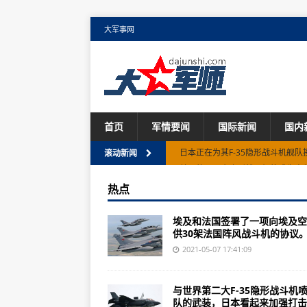
大军事网
首页
军情要闻
国际新闻
国内
美国的下一个隐形战斗机将成为高
滚动新闻
多用途喷气式战斗机的采购计划如
热点
英国新的暴风雨隐形战斗机存在一
埃及和法国签署了一项向埃及空
俄罗斯Su-57战斗机发出神秘声音
供30架法国阵风战斗机的协议。.
大型民机多支柱车架式起落架收放
2021-05-07 17:41:09
2020年民航通航飞行控制与航空
与世界第二大F-35隐形战斗机
美国增加12架战斗机以保护阿富汗
队的武装，日本看起来加强打击..