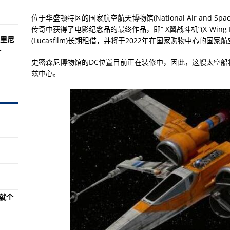
位于华盛顿特区的国家航空航天博物馆(National Air and Spac
机
传奇中获得了电影纪念品的最终作品，即“ X翼战斗机”(X-Wing 
里尼
(Lucasfilm)长期租借，并将于2022年在国家购物中心的国
.
投入巨资
史密森尼博物馆的DC位置目前正在装修中，因此，这艘太空船
兹中心。
枪支攻击敌人
越敌人
个成本大问题
克
径
就个
炮枪
受住了时间的考验