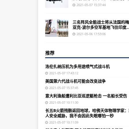
两党议员支持F-35战斗机计划
2021-05-07 15:37:44
洛伦扎纳压机为多用途喷气式战斗
三名阵风全能战士将从法国的梅
埃及从法国订购更多战机
亚克-波尔多空军基地飞往印度..
日本正在为其F-35隐形战斗机舰队
2021-05-06 17:53:06
美国第六代战斗机可能会改变战争
推荐
俄罗斯正在使用无人机帮助其大型
美国陆军的精确制导导弹将如何超
洛伦扎纳压机为多用途喷气式战斗机
英国新的暴风雨隐形战斗机存在一
2021-05-07 17:43:12
美国第六代战斗机可能会改变战争
为什么俄罗斯仍未放弃使用T-80坦
2021-05-07 15:37:45
欧洲的飞虎是一架杀手直升机
意大利渔船遭利比亚巡逻艇枪击 一名船长受伤
这款新的美军狙击步枪可以改变口
2021-05-07 10:11:30
长五B火箭残骸返回地球，哈佛天体物理学家：
俄罗斯伞兵正在购买新型可空投火
人安全威胁，我不会因此失眠哪怕一秒
俄罗斯的米格战斗机拦截器为何经
2021-05-07 10:11:09