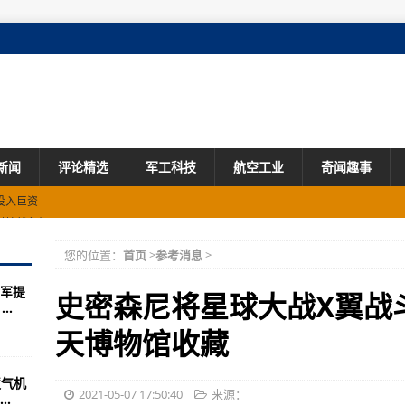
新闻
评论精选
军工科技
航空工业
奇闻趣事
科技战争机器
期进行
您的位置：
首页
>
参考消息
>
个大问题
军提
 吓坏了莫斯科居民
史密森尼将星球大战X翼战
..
试验完成
天博物馆收藏
机电技术发展回顾
喷气机
撤军
2021-05-07 17:50:40
来源：
.