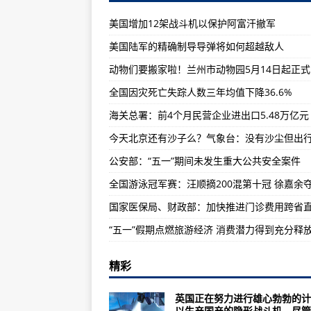
新规出台！检验检测机构及其人员
美国增加12架战斗机以保护阿富汗撤军
公安部：“五一”期间未发生重大公
美国陆军的精确制导导弹将如何超越敌人
FAST首次探测到脉冲星三维速度
应急管理部：四大举措筑牢防灾减
全国因灾死亡失踪人数三年均值下降36.6%
全国游泳冠军赛：汪顺摘200混第十
​海关总署：前4个月外贸进出口总值1
多款国产航空应急救援新利器首次
公安部：“五一”期间未发生重大公共安全案件
德国慕尼黑机场将从6月开始供应
欧盟再次更新允许旅客入境国家及
“十四五”看各省市如何规划通航产
“五一”假期点燃旅游经济 消费潜力得到充分释
巴西里约警方对贩毒组织发动清剿行
意大利渔船遭利比亚巡逻艇枪击 一
精彩
盖茨离婚：“吸睛”有余，“戏剧性”
英国正在努力进行雄心勃勃的计
美国巴尔的摩2名亚裔女性遭袭 事
以生产国产的隐形战斗机，尽管..