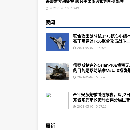
杀害意大利警察 两名美国游客被判终身监禁
突发！今天凌晨，民警处警中遇袭
2021-05-07 10:10:49
多款国产航天新型应急安防产品亮
要闻
动物们要搬家啦！兰州市动物园5月
私密照发给网友，花季少女遭勒索
联合攻击战斗机(JSF)核心小组
布了两党对F-35联合攻击战斗...
华龙航空机队规模蝉联亚太首位，大
2021-05-07 17:44:28
应急管理部：“五一”过后森林草原“
全国因灾死亡失踪人数三年均值下降3
俄罗斯制造的Orlan-10E侦察
的目的是帮助瞄准Msta-S榴弹炮.
今年汛期气候状况一般到偏差 将
2021-05-07 15:37:45
黄浦江1人在卢浦大桥落水失踪
海关总署：前4个月民营企业进出口5
@平安东莞微博通报称，5月7
东省东莞市公安局石碣分局民警..
应急管理部：立足于综合“防”最大
2021-05-07 15:27:26
广西宾阳一广场舞表演队坐三轮返
今天北京还有沙子么？气象台：没
最新