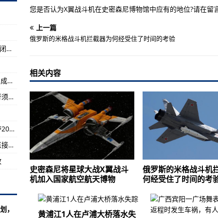
应对出具的报告负责
您是否认为X翼战斗机在史密森尼博物馆中应有的地位?请在留
共安全案件
上一篇
和自转轴共线
俄罗斯的米格战斗机拦截器为何经受住了时间的考验
动物们要搬家啦！兰州市动物园5月14日起正式闭园 野生动物园10月前开放
灾救灾的人民防线
冠 徐嘉余夺200米仰泳冠军
相关内容
海关总署：前4个月民营企业进出口5.48万亿元 成外贸亮点
1.62万亿元
今天北京还有沙子么？气象台：没有沙尘但出行须注意防风
亮相长三角国际应急博览会
可持续燃料
全国游泳冠军赛：汪顺摘200混第十冠 徐嘉余夺200米仰泳冠军
地区名单，含以色列、中国等
国家医保局、财政部：加快推进门诊费用跨省直接结算
业
放
动25人死于交火
史密森尼将星球大战X翼战斗
俄罗斯的米格战斗机
机加入国家航空航天博物
何经受住了时间的考
名船长受伤
不足？
划，
黄浦江1人在卢浦大桥落水失
件嫌疑人面临指控
.