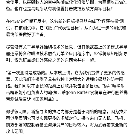
合使用，以摧毁敌人的空中防御或软化沿海防御，为两栖攻击做准
备。也许也是岛哨所从有利位置打击或摧毁敌方海军目标?
在PrSM的早期开发中，这名新的目标搜寻器完成了“俘获携带”测
试，在该测试中，它飞抵了“代表性目标”，从而为进一步的测试和
最终部署做好了准备。
尽管没有关于寻星器确切技术的信息，但其他武器上的多模式寻星
器通常将各种瞄准技术融合到单个应用程序中，经常将诸如射频导
引，激光斑点或红外感应之类的东西合并在一起。
“第一次测试是成功的。从本质上讲，它为我们提供了更多的传感
器，因此我们连接到了具有各种非常强大的远程传感器的防空网
络。我们可以在更长的距离上获取并攻击更多目标。”远程精确射
击跨职能小组负责人约翰·拉弗蒂(John Rafferty)将军在进行圈养携
带测试后告诉《国家利益》。
似乎很明显，新搜寻者的推动力部分是基于网络的概念，因为拉弗
蒂似乎表明它可以实现更多的多域定位。接收来自无人机，飞机，
前方部署的控制器甚至海洋资产的目标输入，将为武器带来全新的
攻击范围。