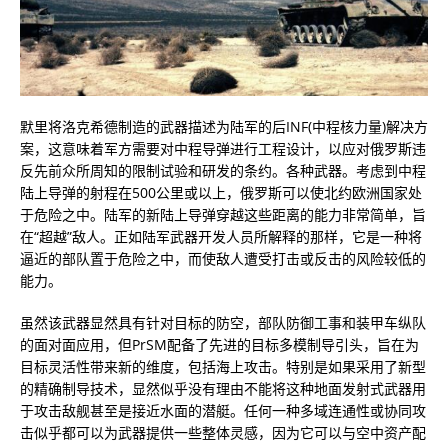
默里将洛克希德制造的武器描述为陆军的后INF(中程核力量)解决方
案，这意味着军方需要对中程导弹进行工程设计，以应对俄罗斯违
反先前众所周知的限制试验和研发的条约。各种武器。考虑到中程
陆上导弹的射程在500公里或以上，俄罗斯可以使北约欧洲国家处
于危险之中。陆军的新陆上导弹穿越这些距离的能力非常简单，旨
在“超越”敌人。正如陆军武器开发人员所解释的那样，它是一种将
逼近的部队置于危险之中，而使敌人遭受打击或反击的风险较低的
能力。
虽然该武器显然具有针对目标的防空，部队防御工事和装甲车纵队
的面对面应用，但PrSM配备了先进的目标多模制导引头，旨在为
目标灵活性带来新的维度，包括海上攻击。特别是如果采用了新型
的精确制导技术，显然似乎没有理由不能将这种地面发射式武器用
于攻击敌舰甚至是接近水面的潜艇。任何一种多域连通性或协同攻
击似乎都可以为武器提供一些整体灵感，因为它可以与空中资产配