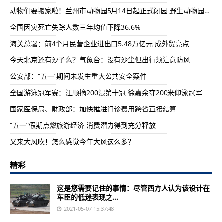
动物们要搬家啦！兰州市动物园5月14日起正式闭园 野生动物园10月前开放
全国因灾死亡失踪人数三年均值下降36.6%
海关总署：前4个月民营企业进出口5.48万亿元 成外贸亮点
今天北京还有沙子么？气象台：没有沙尘但出行须注意防风
公安部：“五一”期间未发生重大公共安全案件
全国游泳冠军赛：汪顺摘200混第十冠 徐嘉余夺200米仰泳冠军
国家医保局、财政部：加快推进门诊费用跨省直接结算
“五一”假期点燃旅游经济 消费潜力得到充分释放
又来大风吹！怎么感觉今年大风这么多？
精彩
这是您需要记住的事情：尽管西方人认为该设计在
车臣的低迷表现之...
2021-05-07 15:37:48