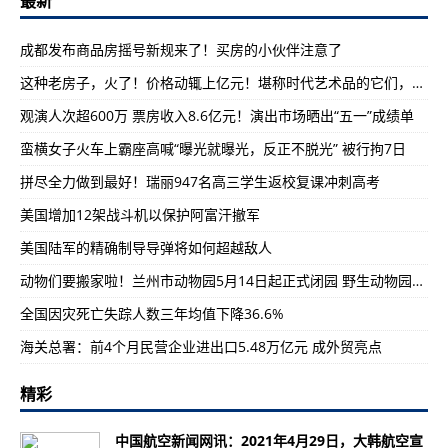
最新
成都发布商品房摇号新规来了！买房的小伙伴注意了
这种老房子，火了！价格动辄上亿元！堪称时代艺术品的它们，还会涨价吗？
观演人次超600万 票房收入8.6亿元！演出市场晒出“五一”成绩单
蛮横女子火车上霸座高喊“曝光就曝光，反正不脱光” 被行拘7日
拼尽全力做到最好！瑞丽947名高三学生返校复课冲刺高考
美国增加12架战斗机以保护阿富汗撤军
美国陆军的精确制导导弹将如何超越敌人
动物们要搬家啦！兰州市动物园5月14日起正式闭园 野生动物园10月前开放
全国因灾死亡失踪人数三年均值下降36.6%
海关总署：前4个月民营企业进出口5.48万亿元 成外贸亮点
精彩
中国航空新闻网讯：2021年4月29日，大韩航空宣