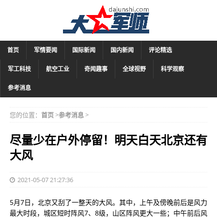
首页
军情要闻
国际新闻
国内新闻
评论精选
军工科技
航空工业
奇闻趣事
全球视野
科学观察
参考消息
您的位置：
首页
>
参考消息
>
尽量少在户外停留！明天白天北京还有
大风
2021-05-07 21:27:36
5月7日，北京又刮了一整天的大风。其中，上午及傍晚前后是风力
最大时段，城区短时阵风7、8级，山区阵风更大一些；中午前后风