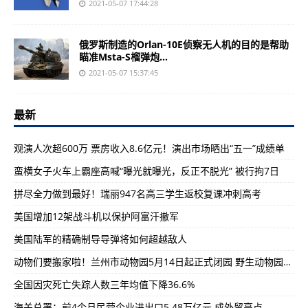
2021-05-07 17:44:28
俄罗斯制造的Orlan-10E侦察无人机的目的是帮助
瞄准Msta-S榴弹炮...
2021-05-07 15:37:45
最新
观演人次超600万 票房收入8.6亿元！演出市场晒出“五一”成绩单
蛮横女子火车上霸座高喊“曝光就曝光，反正不脱光” 被行拘7日
拼尽全力做到最好！瑞丽947名高三学生返校复课冲刺高考
美国增加12架战斗机以保护阿富汗撤军
美国陆军的精确制导导弹将如何超越敌人
动物们要搬家啦！兰州市动物园5月14日起正式闭园 野生动物园10月前开放
全国因灾死亡失踪人数三年均值下降36.6%
海关总署：前4个月民营企业进出口5.48万亿元 成外贸亮点