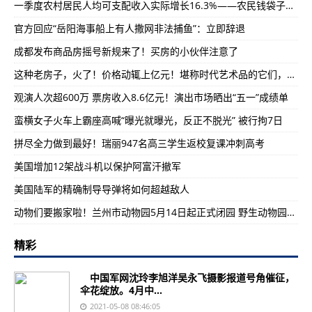
一季度农村居民人均可支配收入实际增长16.3%——农民钱袋子更鼓了（“十四五”，我们这样开局起步）
官方回应“岳阳海事船上有人撒网非法捕鱼”：立即辞退
成都发布商品房摇号新规来了！买房的小伙伴注意了
这种老房子，火了！价格动辄上亿元！堪称时代艺术品的它们，还会涨价吗？
观演人次超600万 票房收入8.6亿元！演出市场晒出“五一”成绩单
蛮横女子火车上霸座高喊“曝光就曝光，反正不脱光” 被行拘7日
拼尽全力做到最好！瑞丽947名高三学生返校复课冲刺高考
美国增加12架战斗机以保护阿富汗撤军
美国陆军的精确制导导弹将如何超越敌人
动物们要搬家啦！兰州市动物园5月14日起正式闭园 野生动物园10月前开放
精彩
中国军网沈玲李旭洋吴永飞摄影报道号角催征，
伞花绽放。4月中...
2021-05-08 08:46:05