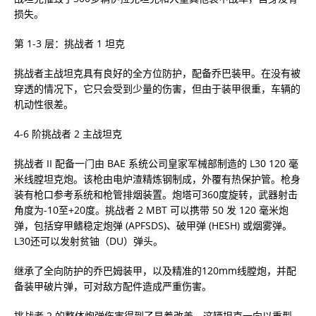
损失。
第 1-3 层：挑战者 1 坦克
挑战者主战坦克具有良好的全方位防护，配备乔巴装甲。在没有被
穿透的情况下，它只会受到少量的伤害，但由于装甲很重，车辆的
机动性很差。
4-6 阶挑战者 2 主战坦克
挑战者 II 配备一门由 BAE 系统公司皇家军械部制造的 L30 120 毫
米线膛坦克炮。该枪由电炉渣精炼钢制成，外覆有热保护管。枪身
装有枪口参考系统和枪管排烟装置。炮塔可360度旋转，武器射击
角度为-10至+20度。挑战者 2 MBT 可以携带 50 发 120 毫米炮
弹，包括穿甲鳍稳定炮弹 (APFSDS)、破甲弹 (HESH) 或烟雾弹。
L30还可以发射贫铀（DU）弹头。
继承了全向防护的乔巴姆装甲，以及精准的120mm线膛炮，并配
备装甲破片弹，可对敌方配件造成严重伤害。
挑战者 2 的整体炮弹伤害得到了显着改善。这辆坦克一向以重型、