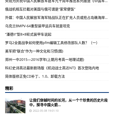
央视为庆祝中国人民解放军建军九十周年推出系列报道《中国军队》
俄战机相互拦截对美国与俄可谓是“家常便饭”
外媒：中国人民解放军海军陆战队正在扩充人员或抢占岛礁海岸防御(图)
乌克兰BMPV-64重型装甲运兵车就是坦克
“潘德II”型8×8轮式装甲车说起
罗马2全面战争如何使用pfm编辑工具修改部队人数？（一）
美军把“联合”作为一种文化和习惯(图)
郑州一中2015—2016学年(上期月考高一地理试题)
科幻史诗高达最新剧场版《机动战士高达NT》首次登陆内地
简体版修正免CD补丁、1.0、卸载方法
精彩
让我们穿越时间的长河，从一个个珍贵的历史片段
中，探寻中国火箭...
2022-05-08 19:01:10