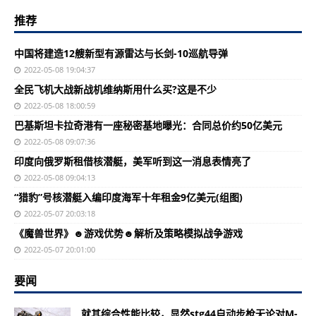
推荐
中国将建造12艘新型有源雷达与长剑-10巡航导弹
2022-05-08 19:04:37
全民飞机大战新战机维纳斯用什么买?这是不少
2022-05-08 18:00:59
巴基斯坦卡拉奇港有一座秘密基地曝光：合同总价约50亿美元
2022-05-08 09:07:36
印度向俄罗斯租借核潜艇，美军听到这一消息表情亮了
2022-05-08 09:04:13
“猎豹”号核潜艇入编印度海军十年租金9亿美元(组图)
2022-05-07 20:03:18
《魔兽世界》☻游戏优势☻解析及策略模拟战争游戏
2022-05-07 20:01:00
要闻
就其综合性能比较，显然stg44自动步枪无论对M-