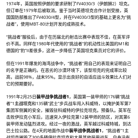
1974年，英国按照伊朗的要求研制了FV4030/3（伊朗狮2）坦克。
但订单在1979年后被取消。鉴于当时英德坦克合作计划受挫，英
国国防部推出了FV4030/4型，并在FV4030/3型的基础上更名为“挑
战者”，使用MBT-80计划开发的成熟技术。
“挑战者”服役后，由于在历届北约射击比赛中表现不佳，在英军评
价不高。同样在1980年代使用的“挑战者”的机动性比美国的M1和
德国的“豹”II差很多，这进一步降低了英国坦克乘员对它的评价。
但在1991年爆发的海湾战争中，“挑战者”用自己的表现来证明自己
的名字是正确的。在恶劣的沙漠环境下，该型坦克的完成率比较
高，战前98%，战末95%。显示出良好的自适应战斗效果比人们对
它的预期要好。
1991年2月25日
装甲战争挑战者1
，英国第一装甲师的176辆“挑战
者”1
主战坦克
和135辆“武士”步兵战车闯入科威特，以掩护美军第7
集团军侧翼的安全，摧毁驻科威特的伊拉克坦克。预备队。英军在
击败伊拉克小军后，迅速突入伊拉克第12装甲师的防区，对其第6
装甲师发动猛烈进攻。经过一夜的激战，英军越过科威特城，到达
巴士拉公路。在4天的地面作战中
装甲战争挑战者1
，“挑战者”1主
战坦克摧毁了300多辆伊拉克坦克和大量其他装甲战车，自身没有