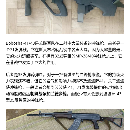
Bobosha-41/43是苏联军队在二战中大量装备的冲锋枪。前者是一
个71发弹鼓。它在斯大林格勒战役中名声大噪。因为大容量的鼓，
它的火力远超德军。在拥有32发弹匣的MP-38/40冲锋枪之上，它
在巷战中发挥了巨大的作用。
后者是35发弹药弹匣。对于一把有弹匣的冲锋枪来说，它的持续火
力表现还不错，但它的名气和影响力却远不及波波萨41。关于波波
萨冲锋枪，一般读者会想到波波萨-41，71发弹鼓提供的火力输出
动物般的凶猛
朝鲜战争加兰德步枪
，而很少有人会想到波波萨-43
型35发弹匣的冲锋枪。