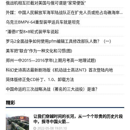
俄战机相互拦截对美国与俄可谓是“家常便饭”
外媒：中国人民解放军海军陆战队正在扩充人员或抢占岛礁海岸防御(图)
乌克兰BMPV-64重型装甲运兵车就是坦克
“潘德II”型8×8轮式装甲车说起
罗马2全面战争如何使用pfm编辑工具修改部队人数？（一）
美军把“联合”作为一种文化和习惯(图)
郑州一中2015—2016学年(上期月考高一地理试题)
科幻史诗高达最新剧场版《机动战士高达NT》首次登陆内地
简体版修正免CD补丁、1.0、卸载方法
中国命运的三次战略决战（著名的三大战役）是谁？
精彩
让我们穿越时间的长河，从一个个珍贵的历史片段
中，探寻中国火箭...
2022-05-08 19:01:10