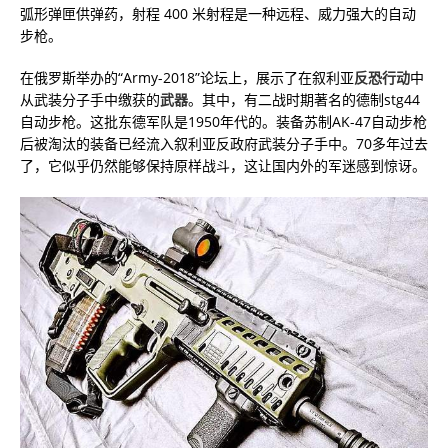
弧形弹匣供弹药，射程 400 米射程是一种远程、威力强大的自动
步枪。
在俄罗斯举办的“Army-2018”论坛上，展示了在叙利亚
反恐行动
中
从武装分子手中缴获的
武器
。其中，有二战时期著名的德制stg44
自动步枪。这批东德军队是1950年代的。装备苏制AK-47自动步枪
后被淘汰的装备已经流入叙利亚反政府武装分子手中。70多年过去
了，它似乎仍然能够保持原样战斗，这让国内外的军迷感到惊讶。