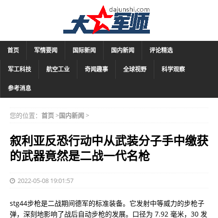
首页
军情要闻
国际新闻
国内新闻
评论精选
军工科技
航空工业
奇闻趣事
全球视野
科学观察
参考消息
您的位置：
首页
>
国内新闻
>
叙利亚反恐行动中从武装分子手中缴获
的武器竟然是二战一代名枪
2022-05-08 19:01:57
stg44步枪是二战期间德军的标准装备。它发射中等威力的步枪子
弹，深刻地影响了战后自动步枪的发展。口径为 7.92 毫米，30 发