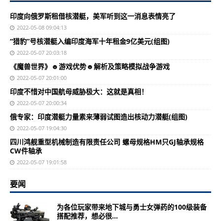
印度向俄罗斯租借核潜艇，美军听到这一消息表情亮了
2022-05-08 09:04:13
“猎豹”号核潜艇入编印度海军十年租金9亿美元(组图)
2022-05-07 20:03:18
《魔兽世界》☻游戏优势☻解析及策略模拟战争游戏
2022-05-07 20:01:00
印度不惜对中国航母威胁极大：这就是真相！
2022-05-07 20:00:34
俄专家：印度潜艇力量素来薄弱试图造出核动力潜艇(组图)
2022-05-07 19:04:30
四川鸿舰重型机械制造有限责任公司 螺母规格HM只GJ轴承规格
CW件轴承
2022-05-07 19:01:58
要闻
为各位玩家带来地下城与勇士女弹药的100级装备
搭配推荐，想必很...