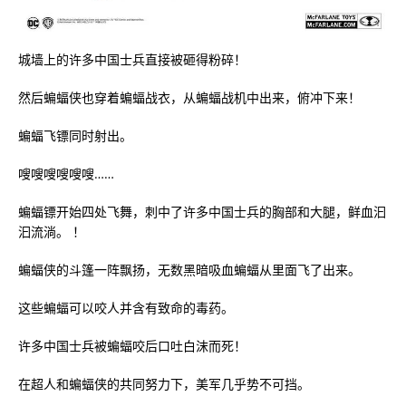
城墙上的许多中国士兵直接被砸得粉碎！
然后蝙蝠侠也穿着蝙蝠战衣，从蝙蝠战机中出来，俯冲下来！
蝙蝠飞镖同时射出。
嗖嗖嗖嗖嗖嗖……
蝙蝠镖开始四处飞舞，刺中了许多中国士兵的胸部和大腿，鲜血汩
汩流淌。 ！
蝙蝠侠的斗篷一阵飘扬，无数黑暗吸血蝙蝠从里面飞了出来。
这些蝙蝠可以咬人并含有致命的毒药。
许多中国士兵被蝙蝠咬后口吐白沫而死！
在超人和蝙蝠侠的共同努力下，美军几乎势不可挡。