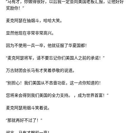
“马有才，你做得很好，以后我一定会向美国老板汇报，让他好好
奖励你！”
麦克阿瑟在抽烟斗，哈哈大笑。
显然他现在非常非常高兴。
因为不使用一兵一卒，他就征服了华夏国都！
“麦克阿瑟将军，请不要忘记你们美国人之前的承诺！”
万古财团会长马有才笑着恭敬的说道。
“别担心！我们美国从不吝啬功臣，这一点你知道的！
您将来会得到我们美国的全力支持。 ，成为世界首富！”
麦克阿瑟用烟斗笑着说。
“那就再好不过了！”
闻言，马有才眼前一亮！