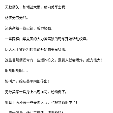
无数箭矢，如倾盆大雨，射向美军士兵！
仿佛无穷无尽。
还夹杂着一些火箭，威力极强。
一些同样由华夏国的大力神驾驶的弩车开始转动绞盘。
比大人手臂还粗的弩箭开始向美军猛击。
这些巨弩箭还带有一些爆炸符文，遇到人就会爆炸，威力很大！
啊啊啊啊啊……
惨叫声开始从美军内部传出！
无数美军士兵身上出现血花，纷纷倒下。
狮鹫上面还有一些美国大兵，也被弩箭射中了！
一声惨叫后，他从天而降，摔得粉碎！