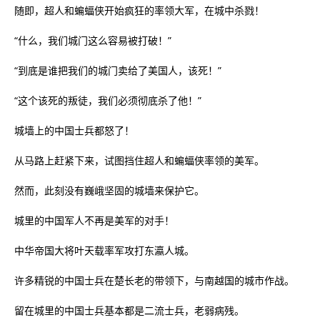
随即，超人和蝙蝠侠开始疯狂的率领大军，在城中杀戮！
“什么，我们城门这么容易被打破！”
“到底是谁把我们的城门卖给了美国人，该死！”
“这个该死的叛徒，我们必须彻底杀了他！”
城墙上的中国士兵都怒了！
从马路上赶紧下来，试图挡住超人和蝙蝠侠率领的美军。
然而，此刻没有巍峨坚固的城墙来保护它。
城里的中国军人不再是美军的对手！
中华帝国大将叶天载率军攻打东瀛人城。
许多精锐的中国士兵在楚长老的带领下，与南越国的城市作战。
留在城里的中国士兵基本都是二流士兵，老弱病残。