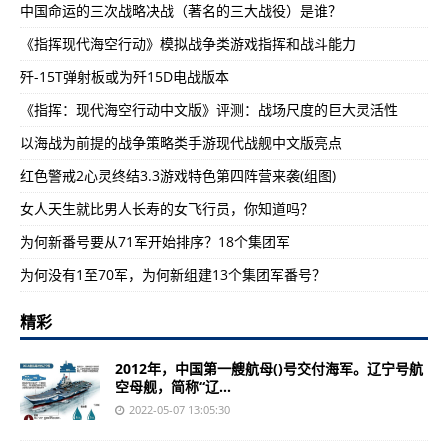
中国命运的三次战略决战（著名的三大战役）是谁？
《指挥现代海空行动》模拟战争类游戏指挥和战斗能力
歼-15T弹射板或为歼15D电战版本
《指挥：现代海空行动中文版》评测：战场尺度的巨大灵活性
以海战为前提的战争策略类手游现代战舰中文版亮点
红色警戒2心灵终结3.3游戏特色第四阵营来袭(组图)
女人天生就比男人长寿的女飞行员，你知道吗？
为何新番号要从71军开始排序？18个集团军
为何没有1至70军，为何新组建13个集团军番号？
精彩
2012年，中国第一艘航母()号交付海军。辽宁号航
空母舰，简称“辽...
2022-05-07 13:05:30