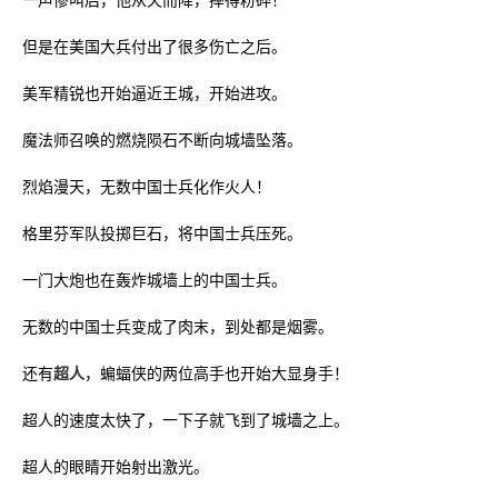
但是在美国大兵付出了很多伤亡之后。
美军精锐也开始逼近王城，开始进攻。
魔法师召唤的燃烧陨石不断向城墙坠落。
烈焰漫天，无数中国士兵化作火人！
格里芬军队投掷巨石，将中国士兵压死。
一门大炮也在轰炸城墙上的中国士兵。
无数的中国士兵变成了肉末，到处都是烟雾。
还有
超人
，蝙蝠侠的两位高手也开始大显身手！
超人的速度太快了，一下子就飞到了城墙之上。
超人的眼睛开始射出激光。