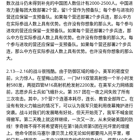
数次战斗仍未得到补充的中国团人数估计有2000-2500人。中国进
攻力量每团大致部署2个营，留1个营作为预备队；每个参与进攻的
营还应保留一支预备队。如果每个营还部署2个步兵连，那么中方
在实际参战人数上具有优势。也许没有你想象的那么大。每个参与
进攻的营还应保留一支预备队。如果每个营还部署2个步兵连，那
么中方在实际参战人数上具有优势。也许没有你想象的那么大。每
个参与进攻的营还应保留一支预备队。如果每个营还部署2个步兵
连，那么中方在实际参战人数上具有优势。也许没有你想象的那么
大。
2.13---2.16的战斗很残酷。由于防御区域的缩小，美军的密度空
前，火力惊人。在望梅山防区，一门M19双管高射炮一个半小时发
射580发，两挺四管M16高​​射机枪发射2200发。在美军火力网络面
前，志愿步兵士兵如飞蛾扑火。第 357 团在一夜之间失败了所有
三次攻击。其中，3个营7个连基本耗尽，连长、教官全部阵亡。在
没有有效火力输出的情况下，可以认为我军只能利用夜幕掩护进行
突袭。战斗对我们的发展略有好处，但天开始亮了，我军不喊金就
得撤军。第二天晚上就这样继续，一次又一次，从未突破美国的防
线！李奇微不得不将希望寄托在第1骑兵师第5团在托坪里的增援
上。他命令团长马塞尔·康贝茨上校无论如何都要闯入托平里，哪
怕只有一辆坦克。一支由23辆坦克组成的坦克分队，搭载160名步