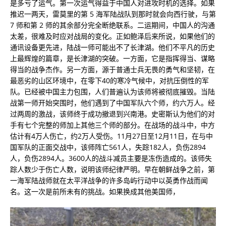
是多亏了运气。第一次运气得益于中国人对进攻时机的选择。如果
推迟一两天，雷莫里的第 5 海军陆战队到那时就会向西行驶，与第
7 师和第 2 师的其余部分完全断绝联系。二运期间，中国人的沟通
太差，很难及时应对战局的变化。正如鲍泽后来所说，如果他们的
通讯设备更先进，陆战一师可能出不了长津湖。他们不平凡的历史
上最辉煌的篇章，是长津湖的突破。一方面，它是指挥得当、谋略
得当的战争杰作。另一方面，源于普通士兵无畏的勇气和坚韧，在
最恶劣的山区环境中，在零下40的寒冷气候中，对抗压倒性的军
队。已经被中国主力包围，人们普遍认为该师将被彻底摧毁。当陆
战第一师开始突围时，他们遇到了中国军队六个师，约六万人。经
过两周的激战，该师终于成功撤退到兴南港。史密斯认为他们的对
手有七个完整的师加上其他三个师的部分。在战场的战斗中，中方
估计有4万人伤亡，约2万人受伤。11月27日至12月11日，在与中
国军队的正面交战中，该师阵亡561人，失踪182人，负伤2894
人，负伤2894人。3600人的战斗减员主要是冻伤造成的。该师失
踪人数少于伤亡人数，说明该师纪律严明。早在朝鲜战争之前，第
一海军陆战师就在太平洋战争的许多岛屿行动中以英勇作战而闻
名。这一次是前所未有的挑战。如果换成其他美国师，