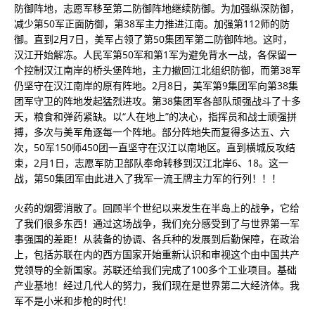
防御阵地，志愿军移至第二防御阵地继续防御。为加强纵深防御，
减少第50军正面防御，第38军主力推进江南。加强第112师的防
御。直到2月7日，美军占领了第50集团军第二防御阵地。这时，
汉江开始解冻。人民军第50军和第1军为避免背水一战，各保留一
个控制汉江南岸的桥头堡阵地，主力撤回江北组织防御，而第38军
仍坚守在汉江南岸的原有阵地。2月8日，美军第9集团军向第38集
团军守卫的阵地发起猛烈进攻。第38集团军各部队顽强战斗了十多
天，粮食和弹药紧缺。以“人在地上”的决心，指挥员和战士顽强拼
搏，多次与美军角逐每一个阵地。部分阵地失而复得多达五、六
次，50军150师450团一直坚守在汉江以南地区。直到横城反攻结
束，2月1日，志愿军防卫部队奉命转移到汉江北岸6、18。这一
战，第50集团军由此进入了我军一流王牌主力军的行列！！！
火药的烟雾消散了。回顾半个世纪以来发生在半岛上的战争，它给
了我们很多东西！通过这场战争，我们充分感受到了与世界第一军
事强国的差距！从装备的协调、各兵种的发展到后勤保障，在政治
上，包括苏联在内的西方国家开始重新认识和审视这个由中国共产
党领导的全新国家。苏联还给我们完成了100多个工业项目。基础
产业基地！经过几代人的努力，我们现在是世界第二大经济体。我
军不是小米和步枪的时代！