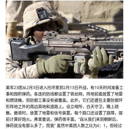
美军23团从2月3日进入托坪里到2月13日开战，有10天时间准备工
事和囤积弹药。各连的防线都设置了铁丝网，阵地前面放置了地雷
和燃烧桶，但防御工事没有被覆盖。此外，它们还建在主要防御环
形阵地之外的周边高地和道路上。设立哨所，白天守卫，晚上疏
散。撤退时，放置了地雷和信号装置。每个路口还设置了路障，提
前计算好炮火。弗里曼说，弹药很丰富。“自从我们来到朝鲜后，
弹药就没有那么多了，而我” 虽然中美团人数之比为6：1，但经过