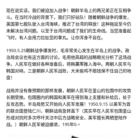
现在说实话，我们被迫加入战争！朝鲜半岛上的两兄弟正在互相争
斗。在当时冷战的背景下，我们只好站队！随着朝鲜战争的爆发，
美国第七舰队驶入台湾海峡，推迟了台湾的释放！这种拖延至今仍
未解决台湾问题。以至于台湾问题成了我们的生命线。当您准备起
飞时，有人会用力拉扯您的睾丸。让你浑身不自在。
1950.5.25朝鲜战争爆发时，毛非常关心发生在半岛上的战争。政
治局会议也有这方面的讨论。毛用他高超的战略眼光分析了这场战
争。人民军在做好各种准备后，将韩
美军
推入海中。两朝人民军与
韩国对峙。三是朝鲜人民军战败，大米偷鸡不赔钱保不住自己的地
盘！
战局并没有像预期的那样发展，朝鲜人民军在釜山的包围中的攻势
长期受挫。包围圈内的韩国和美军在得到海上支援和补给后，处于
反攻态势。半岛局势又开始向人民军发展！1950.9.15 以美军为首
的联合国登陆仁川，朝鲜战局急转直下（其实早在人民军包围釜山
形成对抗时多次呼吁关注中后方战略安全​​，美军擅长两栖登陆作
战。）朝鲜人民军被迫撤退，195年0.<