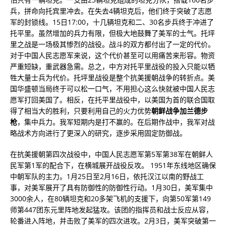
兵，拼命向托宾里冲去。在失去4辆坦克后，他们终于突破了志愿
军的封锁线。15日17:00，十几辆坦克和二、30名步兵终于冲进了
托平里。虽然增加的兵力有限，但极大地鼓舞了美军的士气。托坪
里之战是一场极其惨烈的战役。战斗的双方都付出了一定的代价。
对于中国人民志愿军来说，这个代价甚至可以用痛苦来形容。物资
严重短缺，重武器急需。总之，中方对托平里战役的投入只能以牺
牲大量士兵为代价。托坪里战役是整个抗美援朝战争的转折点。美
国华盛顿当局终于可以松一口气，不用担心这么快就被中国人民志
愿军打回美国了。相反，在托平里战役中，以美国为首的联合国取
得了相当大的胜利，只要利用自己的火力优势
朝鲜战争加兰德步
枪
，集中兵力。我军短期内是打不赢的。在后期作战中，我军对战
略战术方向进行了更深入的研究，逐步采用固定防御战。
在抗美援朝第四次战役中，中国人民志愿军第5军第38军在朝鲜人
民军第1军的配合下，在横城展开战役反攻。 1951年东线地区确保
中朝军队的主力。1月25日至2月16日，依托汉江以南的野战工
事，对美军展开了具有防御性的防御性行动。1月30日，美军集中
3000余人，在80辆坦克和20多架飞机的支援下，向第50军第149
师第447团东元里阵地发起猛攻。该团的指挥员和战士反应从容，
轮番进入阵地，并击败了美军的四次进攻。2月3日，美军突破第一