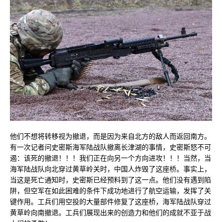
他们不想将转移视为撤退，而是因为来自北方的敌人而返回南方。
有一次记者问史密斯海军陆战队撤离长津湖的事情，史密斯怒不可
遏：该死的撤退！！！我们正在向另一个方向进攻！！！当然，当
海军陆战队向北穿过黄草岭关时，中国人炸毁了这座桥。事实上，
当这是死亡通知时，史密斯已经预料到了这一点。他们没有遇到陷
阱，但空军在如此困难的条件下成功地进行了航空运输，发挥了关
键作用。工兵们用空投的大量部件修复了这座桥，海军陆战队穿过
黄草岭向南撤退。工兵们展现出来的创造力和他们的成就不亚于战