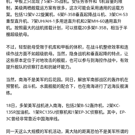
机，甲板上只出现了5架F-35战机。受任务条件和飞机容量的限
制，美级两栖舰载运方案有很多，这次可能会采用通用的运载方
案。包括12架V-22旋翼机、6架F-35B垂直起降战斗机、3架CH-53
重型直升机、7架UH/AH-1多用途直升机和2架MH-60通用直升
机。按照最大的战机搭载计划，可以搭载20多架F-35B，相当于半
艘超级航母。
不过，轻型航母受限于机库和甲板的体积，在战斗机整修效率和连
续作战方面不如超级航母。当然，隐身战机和垂直起降的特点，让
这些原本定位于对地攻击的舰艇，也可以参与到海控作战中，有效
提升舰队的侦察打击和抗破坏能力。
当然，南海不是美军的后花园。同日，解放军南部战区的轰炸机在
预警机、战斗机、水面舰艇的配合下，也在南海进行了远海反舰演
练。
18日，多架美军战机进入南海，包括2架B-52轰炸机、2架KC-
135R加油机、1架RC135U侦察机和1架EP-3C侦察机。其中，EP-
3C曾经非常靠近中国海岸线。
同一天这么大规模的军机活动，离大陆的距离恐怕不是美军所谓的