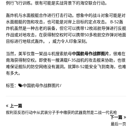
例行飞行训练。很有可能是实战背景下的海空联合行动。
轰炸机与水面舰艇合作进行打击行动。想象中的战斗对象可能是对
水面舰艇的饱和攻击，也可能是对岸上目标的定点攻击。 B-52轰
炸机虽然是一种古老的装备，但它可以携带12枚巡航导弹进行反舰
作战或对地攻击，在获得制空权时可以携带50多枚航空炸弹对地面
目标进行地毯式轰炸。 ，威力令人印象深刻。
当然，美军仅靠一架战斗机搜索航母
中国航母作战群图片
，很难在
南海获得制空权。即使有一艘满载F-35战机的攻击舰来协助，也很
难保证舰队的防空网络没有漏洞。就算B-52能安全飞到南海，也难
有多大。
标签：
中国航母作战群图片
/
上一篇
叙利亚反恐行动中从武装分子手中缴获的武器竟然是二战一代名枪
下一篇
最后一页