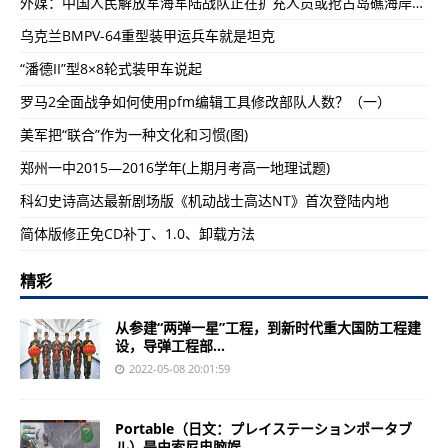
外媒：中国人民解放军海军陆战队正在扩充人员或抢占岛礁海岸防御(图)
乌克兰BMPV-64重型装甲运兵车就是坦克
“潘德II”型8×8轮式装甲车说起
罗马2全面战争如何使用pfm编辑工具修改部队人数？（一）
美军把“联合”作为一种文化和习惯(图)
郑州一中2015—2016学年(上期月考高一地理试题)
科幻史诗高达最新剧场版《机动战士高达NT》首次登陆内地
简体版修正免CD补丁、1.0、卸载方法
精彩
从参建“两弹一星”工程，到新时代重大国防工程建
设，导弹工程部...
2022-05-08 20:01:59
Portable（日文：プレイステーションポータブ
ル）是由索尼电脑娱...