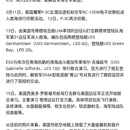
3月11日，美国
海军
P-3C反潜巡逻机和空军RC-135W电子侦察机进
入南海进行侦察活动。 12日，P-3C再次侦察。
13日，由美国号两栖攻击舰LHA率领的远征6)打击群携带登陆队海
军第31远征军进入南海。编队包括两栖登陆舰USS
Germantown（USS Germantown，LSD 42)，登陆舰USS Green
Bay，LPD 20)。
ESG与依次在南海执勤的濒海战斗舰加布里埃尔·吉福兹号（USS
Gabrielle Giffords，LCS 10)）举行联合演习，双方进行了相互登
陆与此同时，解放军054A型驱逐舰“黄山”号对其进行了跟踪监控并
进行了简短的交谈。
15日，美国西奥多·罗斯福号航母打击群与美国远征军正式开始联
合演习。主要演习 使用远征打击力量。具体项目包括飞行演练、
返修演练、水面舰艇保障、核生化防护、轻武器射击、海军陆战队
巡查舰等。
从目前的照片来看，美国号航空母舰上搭载了大量旋翼机和直升