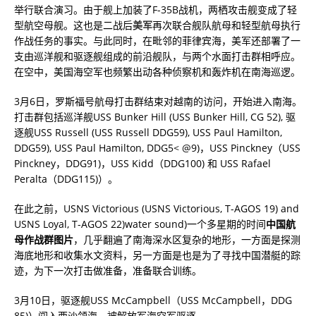
举行联合演习。由于舰上加装了F-35B战机，两栖攻击舰变成了轻
型航空母舰。这也是二战后
美军
再次联合舰队航母和轻型航母执行
作战任务的事实。与此同时，在毗邻的菲律宾海，美军还部署了一
支由巡洋舰和驱逐舰组成的前沿舰队，与两个水面打击群相呼应。
在空中，美国海空军也频繁出动各种侦察机和轰炸机在南海巡逻。
3月6日，罗斯福号航母打击群结束对越南的访问，开始进入南海。
打击群包括巡洋舰USS Bunker Hill (USS Bunker Hill, CG 52), 驱
逐舰USS Russell (USS Russell DDG59), USS Paul Hamilton,
DDG59), USS Paul Hamilton, DDG5< @9)，USS Pinckney（USS
Pinckney，DDG91)，USS Kidd（DDG100) 和 USS Rafael
Peralta（DDG115)）。
在此之前，USNS Victorious (USNS Victorious, T-AGOS 19) and
USNS Loyal, T-AGOS 22)water sound)一个多星期的时间
中国航
母作战群图片
，几乎翻遍了南海深水区复杂的地形，一方面是探测
海底地形和收集水文资料，另一方面是也是为了寻找中国潜艇的踪
迹，为下一次打击做准备，准备联合训练。
3月10日，驱逐舰USS McCampbell（USS McCampbell，DDG
85)）闯入西沙领海，被解放军海空军驱逐。