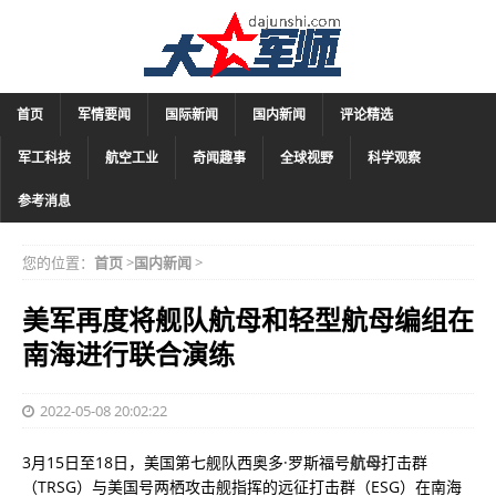
首页
军情要闻
国际新闻
国内新闻
评论精选
军工科技
航空工业
奇闻趣事
全球视野
科学观察
参考消息
您的位置：
首页
>
国内新闻
>
美军再度将舰队航母和轻型航母编组在
南海进行联合演练
2022-05-08 20:02:22
3月15日至18日，美国第七舰队西奥多·罗斯福号
航母
打击群
（TRSG）与美国号两栖攻击舰指挥的远征打击群（ESG）在南海