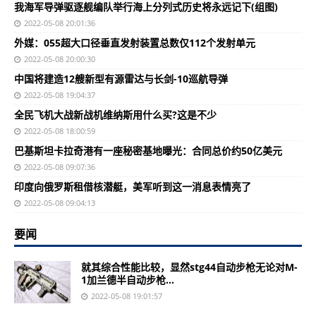
我海军导弹驱逐舰编队举行海上分列式历史将永远记下(组图)
2022-05-08 20:01:36
外媒：055超大口径垂直发射装置总数仅112个发射单元
2022-05-08 20:00:30
中国将建造12艘新型有源雷达与长剑-10巡航导弹
2022-05-08 19:04:37
全民飞机大战新战机维纳斯用什么买?这是不少
2022-05-08 18:00:59
巴基斯坦卡拉奇港有一座秘密基地曝光：合同总价约50亿美元
2022-05-08 09:07:36
印度向俄罗斯租借核潜艇，美军听到这一消息表情亮了
2022-05-08 09:04:13
要闻
就其综合性能比较，显然stg44自动步枪无论对M-
1加兰德半自动步枪...
2022-05-08 19:01:57