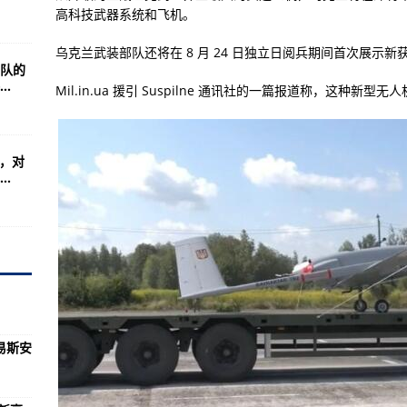
高科技武器系统和飞机。
乌克兰武装部队还将在 8 月 24 日独立日阅兵期间首次展示
队的
装
.
Mil.in.ua 援引 Suspilne 通讯社的一篇报道称，这种
弹
库，对
有行程重合人员及时上报
.
川盆地等地有高温天气
再生利用过程存在隐患 建好动力电池回收网（来信与访谈）
？
症状感染者28例
易斯安
为荆州市沙市区本土确诊病例，新增无症状感染者2例
涵，祝福“60岁组合”