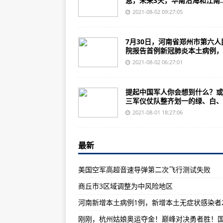
息，未来3天，华南沿海和江南..
新华热评：吴亦凡事件给演艺界再
2021-08-02 09:27:05
病例激增！佛罗里达州成为美国疫情
新漫评：疫情出现反弹，他们在乎
7月30日，河南省郑州市第六人
院报告首例新冠肺炎本土病例，..
今天，这份“致敬”刷屏！
2021-08-02 06:27:01
前方高能！“大哥”红旗-17带着“兄
致敬国家丰碑丨八一建军节 全国
提起中国军人你会想到什么？或
三军仪仗队整齐划一的绿、白、..
洪灾后猪肉、蔬菜、粮食会涨价吗？
2021-08-01 18:27:06
上阵亲兄弟，抢险子弟兵——救灾
救灾利器：解放军野战净水车
最新
伊朗动手了？无人机袭击英国油轮
美国空军高超音速导弹第二次飞行测试失败
土耳其准备与塔利班作战，是否计
​商丘市3区域调整为中风险地区
美国B-52H大秀弹药库，对比之
河南新增本土病例1例，新增本土无症状感染者
郑州这些机构能做核酸检测！机场
吴京八一节晒军装照，网友又热闹了