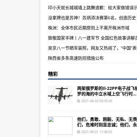
第23金！施廷懋成功卫冕女子3米
没拿牌也是苏神！苏炳添决赛第6名，创造历史
乌克兰将首次展示Bayraktar TB
株洲：全体市民近期原则上不离开株洲市域
美国空军高超音速导弹第二次飞行
陕西省多条高速防控措施公布
精彩
两架俄罗斯的Il-22PP电子战飞
罗的海的中立水域上空飞行时...
2021-08-02 09:35:45
他们，勇敢、刚毅、无私、无畏
们，危难时刻显忠诚；他们，永..
2021-08-01 11:46:02