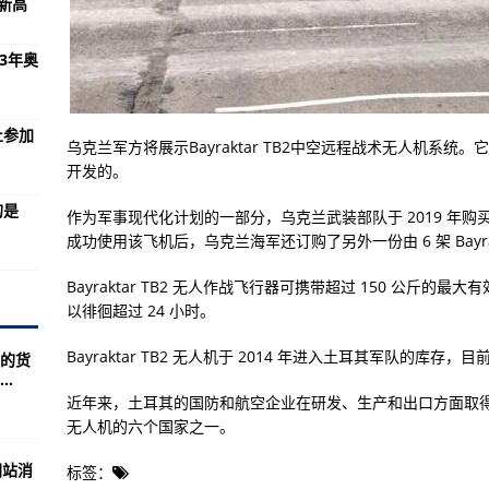
新高
学教授痛批失败的根本原因
3年奥
入南海，英：不会与中国对抗
决勇者胜！国歌再次在日本响起！
止参加
乌克兰军方将展示Bayraktar TB2中空远程战术无人机系统。它是由
逐第15届全运会主办权
开发的。
界呼吁彻查其煽暴行为
的是
作为军事现代化计划的一部分，乌克兰武装部队于 2019 年购买了 6
大家做错误示范了，对不起
成功使用该飞机后，乌克兰海军还订购了另外一份由 6 架 Bayrak
曾落地郑州…
Bayraktar TB2 无人作战飞行器可携带超过 150 公斤的最
间破纪录
以徘徊超过 24 小时。
名，创造历史！
Bayraktar TB2 无人机于 2014 年进入土耳其军队的
的货
.
站出口或入口！
近年来，土耳其的国防和航空企业在研发、生产和出口方面取
全面落实常态化疫情防控各项措施
无人机的六个国家之一。
株洲市域
网站消
标签：