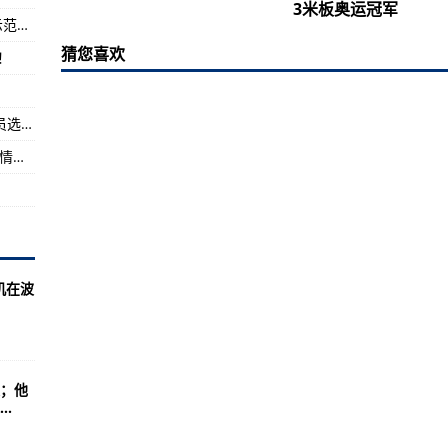
3米板奥运冠军
印小天就长城城墙上跳舞道歉：给大家做错误示范了，对不起
板奥运冠军
猜您喜欢
！
2武装无人机
测试失败
致敬国家丰碑丨八一建军节 全国红色故事讲解员选手秣马厉兵、备战大赛
吴京八一节晒军装照，网友又热闹了，“中国”表情包建军节限定款出炉！
机在波
；他
.