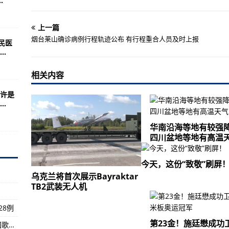
.
次敲响警钟
“震中” 护士：仿佛又回到去年底
上一篇
的竟是这个？
烟台莱山确诊病例行程轨迹公布 有行程重合人员及时上报
民医
.
弟团”来了
相关内容
红色故事讲解员选手秣马厉兵、备战大赛
许是
.
 回应来了
行动中的解放军
华南沿海等地有较强降
四川盆地等地有高温
？印度游击队占领豪拉火车站！
今天，这份“致敬”刷屏
算了战后控制的所有风险
乌克兰将首次展示Bayraktar
TB2武装无人机
下俄罗斯三款轰炸机都输了
28例
核酸检测采样后最快7小时出结果
第23金！施廷懋成功
刚刚，杭州姑娘奥运夺金！巅峰对决勇者胜！国歌再次在日本响起！
，“中国”表情包建军节限定款出炉！