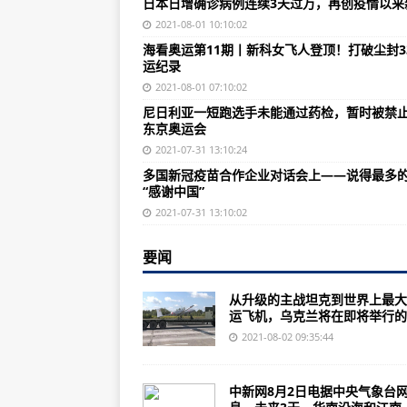
日本日增确诊病例连续3天过万，再创疫情以来
这是最美的“军功章”
2021-08-01 10:10:02
高超声速导弹试射两连败，哈佛大
海看奥运第11期丨新科女飞人登顶！打破尘封3
运纪录
英国妥协了，航母编队保持距离进
2021-08-01 07:10:02
刚刚，杭州姑娘奥运夺金！巅峰对
尼日利亚一短跑选手未能通过药检，暂时被禁
东京奥运会
港媒：香港可能以“大湾区”名义角
2021-07-31 13:10:24
反中乱港“教协”面临崩溃 香港各
多国新冠疫苗合作企业对话会上——说得最多
“感谢中国”
印小天就长城城墙上跳舞道歉：给
2021-07-31 13:10:02
南京疫情源头CA910航班，不久前
滞留95小时！台风烟花陆上滞留时
要闻
没拿牌也是苏神！苏炳添决赛第6
从升级的主战坦克到世界上最大
运飞机，乌克兰将在即将举行的..
江苏：暂时关闭55个高速公路收费
2021-08-02 09:35:44
西安召开疫情防控工作调度会议：
株洲：全体市民近期原则上不离开
中新网8月2日电据中央气象台