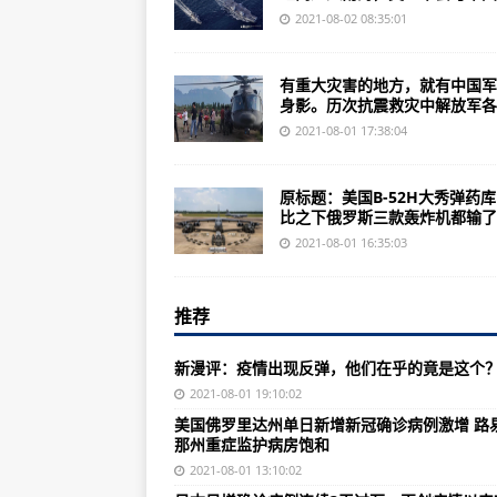
“20家族”飞行员集体在战位喊话
2021-08-02 08:35:01
台媒：台美签F-16V侦察吊舱合约
有重大灾害的地方，就有中国军
日本出云号完成航母化第一阶段改
身影。历次抗震救灾中解放军各..
八一建军节MV《祖国不会忘记》
2021-08-01 17:38:04
中了！海军反潜巡逻机实投自导深
原标题：美国B-52H大秀弹药
烟台莱山确诊病例行程轨迹公布 
比之下俄罗斯三款轰炸机都输了..
青岛国际啤酒节崂山会场提前结束
2021-08-01 16:35:03
​商丘市3区域调整为中风险地区
推荐
华南沿海等地有较强降水 江南四
部分新能源汽车退役动力电池回收
新漫评：疫情出现反弹，他们在乎的竟是这个
河南新增本土病例1例，新增本土无
2021-08-01 19:10:02
美国佛罗里达州单日新增新冠确诊病例激增 路
湖北新增新冠肺炎确诊病例2例均
那州重症监护病房饱和
30评东京奥运：祝福施廷懋，祝福王
2021-08-01 13:10:02