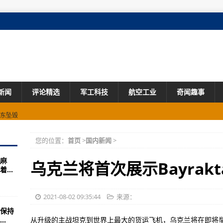
新闻
评论精选
军工科技
航空工业
奇闻趣事
远东坠毁
机拦截
您的位置：
首页
>
国内新闻
>
统合同
麻
授予敌方机器人车辆合同
乌克兰将首次展示Bayrakt
...
新的炮手瞄准具
R-27生产合同
2021-08-02 09:35:44
来源：
保持
战打仗记事
.
从升级的主战坦克到世界上最大的货运飞机，乌克兰将在即将举