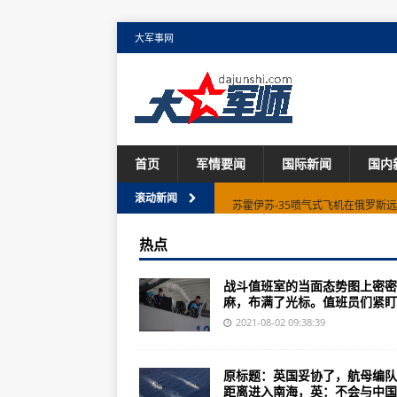
大军事网
首页
军情要闻
国际新闻
国内
苏霍伊苏-35喷气式飞机在俄罗斯
滚动新闻
罕见的俄罗斯电子战飞机被北约飞
热点
俄罗斯军方授予十个S-500防空系
战斗值班室的当面态势图上密密
美国海军陆战队向GaardTech
麻，布满了光标。值班员们紧盯着
乌克兰的弓箭手为主战坦克开发了
2021-08-02 09:38:39
乌克兰导弹制造商获得价值2亿美元的
原标题：英国妥协了，航母编队
海空一线：海军航空兵某旅聚焦备
距离进入南海，英：不会与中国..