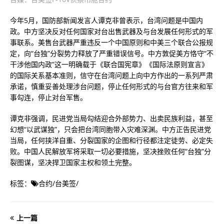
今年5月，国防部新闻发言人谭克非曾表示，台湾问题是中国内
政。中方坚决反对任何国家对台出售武器及与台发展任何形式的军
事联系。美售台武器严重违反一个中国原则和中美三个联合公报规
定，向“台独”分裂势力释放了严重错误信号。中方敦促美方恪守“不
干涉他国内政”这一明确载于《联合国宪章》《国际法原则宣言》
的国际关系基本准则，信守在台湾问题上向中方作出的一系列严肃
承诺，慎重妥善处理涉台问题，停止任何形式的与台官方往来和军
事勾连，停止对台军售。
谭克非强调，民进党当局勾结迎合外部势力、出卖民族利益，甚至
幻想“以武谋独”，只会把台湾同胞带入灾难深渊。中方正告民进党
当局，任何挟洋自重、分裂国家的企图和行径都注定徒劳、必定失
败。中国人民解放军将采取一切必要措施，坚决挫败任何“台独”分
裂图谋，坚决捍卫国家主权和领土完整。
标签：
合约
/
台美签
/
上一篇