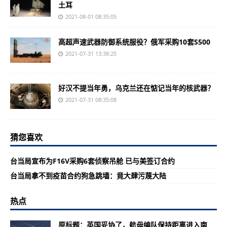
土耳
2021-08-01 08:35:05
高超声速武器防御系统服役？俄军采购10套S500
2021-07-31 13:38:25
好汉不提当年勇，乌克兰还在惦记当年的核武器？
2021-07-31 08:35:08
猜您喜欢
台当局宣布为F16V采购6套侦察吊舱 已与美签订合约
台当局拿不到疫苗合约狗急跳墙：竟大肆污蔑大陆
热点
原标题：英国妥协了，航母编队保持距离进入南