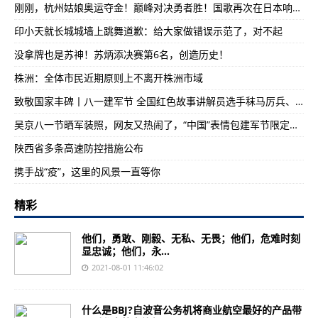
刚刚，杭州姑娘奥运夺金！巅峰对决勇者胜！国歌再次在日本响起！
印小天就长城城墙上跳舞道歉：给大家做错误示范了，对不起
没拿牌也是苏神！苏炳添决赛第6名，创造历史！
株洲：全体市民近期原则上不离开株洲市域
致敬国家丰碑丨八一建军节 全国红色故事讲解员选手秣马厉兵、备战大赛
吴京八一节晒军装照，网友又热闹了，“中国”表情包建军节限定款出炉！
陕西省多条高速防控措施公布
携手战“疫”，这里的风景一直等你
精彩
他们，勇敢、刚毅、无私、无畏；他们，危难时刻
显忠诚；他们，永...
2021-08-01 11:46:02
什么是BBJ?自波音公务机将商业航空最好的产品带