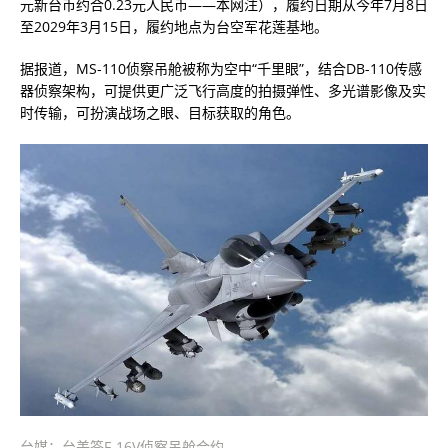
元新台币约合0.23元人民币——本网注），履约日期从今年7月8日
至2029年3月15日，履约地点为台空军花莲基地。
据报道，MS-110侦察吊舱被称为空中“千里眼”，结合DB-110传感
器侦察架构，可提供更广泛飞行高度的拍摄弹性、多光谱影像及实
时传输，可扮演战场之眼、目标获取的角色。
台媒：台美签F-16V侦察吊舱合约