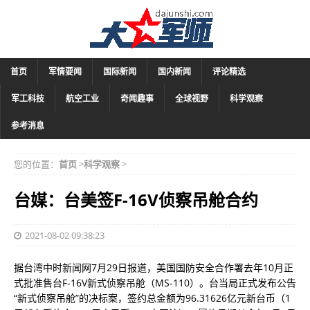
首页
军情要闻
国际新闻
国内新闻
评论精选
军工科技
航空工业
奇闻趣事
全球视野
科学观察
参考消息
您的位置：
首页
>
科学观察
>
台媒：台美签F-16V侦察吊舱合约
2021-08-02 09:38:23
据台湾中时新闻网7月29日报道，美国国防安全合作署去年10月正
式批准售台F-16V新式侦察吊舱（MS-110）。台当局正式发布公告
“新式侦察吊舱”的决标案，签约总金额为96.31626亿元新台币（1