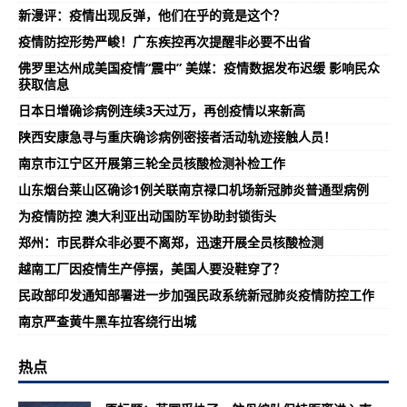
新漫评：疫情出现反弹，他们在乎的竟是这个？
疫情防控形势严峻！广东疾控再次提醒非必要不出省
佛罗里达州成美国疫情“震中” 美媒：疫情数据发布迟缓 影响民众
获取信息
日本日增确诊病例连续3天过万，再创疫情以来新高
陕西安康急寻与重庆确诊病例密接者活动轨迹接触人员！
南京市江宁区开展第三轮全员核酸检测补检工作
山东烟台莱山区确诊1例关联南京禄口机场新冠肺炎普通型病例
为疫情防控 澳大利亚出动国防军协助封锁街头
郑州：市民群众非必要不离郑，迅速开展全员核酸检测
越南工厂因疫情生产停摆，美国人要没鞋穿了？
民政部印发通知部署进一步加强民政系统新冠肺炎疫情防控工作
南京严查黄牛黑车拉客绕行出城
热点