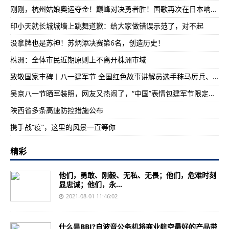
刚刚，杭州姑娘奥运夺金！巅峰对决勇者胜！国歌再次在日本响起！
印小天就长城城墙上跳舞道歉：给大家做错误示范了，对不起
没拿牌也是苏神！苏炳添决赛第6名，创造历史！
株洲：全体市民近期原则上不离开株洲市域
致敬国家丰碑丨八一建军节 全国红色故事讲解员选手秣马厉兵、备战大赛
吴京八一节晒军装照，网友又热闹了，“中国”表情包建军节限定款出炉！
陕西省多条高速防控措施公布
携手战“疫”，这里的风景一直等你
精彩
他们，勇敢、刚毅、无私、无畏；他们，危难时刻
显忠诚；他们，永...
2021-08-01 11:46:02
什么是BBJ?自波音公务机将商业航空最好的产品带