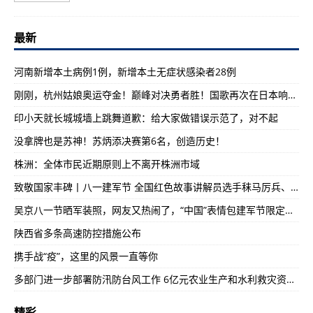
最新
河南新增本土病例1例，新增本土无症状感染者28例
刚刚，杭州姑娘奥运夺金！巅峰对决勇者胜！国歌再次在日本响起！
印小天就长城城墙上跳舞道歉：给大家做错误示范了，对不起
没拿牌也是苏神！苏炳添决赛第6名，创造历史！
株洲：全体市民近期原则上不离开株洲市域
致敬国家丰碑丨八一建军节 全国红色故事讲解员选手秣马厉兵、备战大赛
吴京八一节晒军装照，网友又热闹了，“中国”表情包建军节限定款出炉！
陕西省多条高速防控措施公布
携手战“疫”，这里的风景一直等你
多部门进一步部署防汛防台风工作 6亿元农业生产和水利救灾资金已下达
精彩