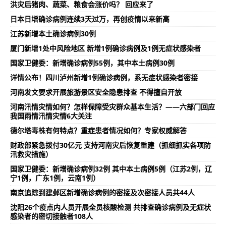
洪灾后猪肉、蔬菜、粮食会涨价吗？ 回应来了
日本日增确诊病例连续3天过万，再创疫情以来新高
江苏新增本土确诊病例30例
厦门新增1处中风险地区 新增1例确诊病例及1例无症状感染者
国家卫健委：新增确诊病例55例，其中本土病例30例
详情公布！四川泸州新增1例确诊病例，系无症状感染者密接
河南发文要求开展旅游景区安全隐患排查 不得擅自开放
河南汛情灾情如何？怎样保障受灾群众基本生活？——六部门回应
我国雨情汛情灾情6大关注
德尔塔毒株有何特点？重症患者情况如何？专家权威解答
财政部紧急拨付30亿元 支持河南灾后恢复重建（抓细抓实各项防
汛救灾措施）
国家卫健委：新增确诊病例32例 其中本土病例5例（江苏2例，辽
宁1例，广东1例，云南1例）
南京追踪到建邺区新增确诊病例的密接及次密接人员共44人
沈阳26个疫点内人员开展全员核酸检测 共排查确诊病例及无症状
感染者的密切接触者108人