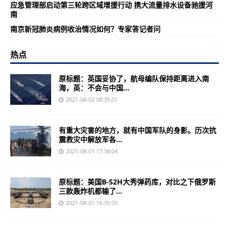
应急管理部启动第三轮跨区域增援行动 携大流量排水设备驰援河
南
南京新冠肺炎病例收治情况如何？专家答记者问
热点
原标题：英国妥协了，航母编队保持距离进入南
海，英：不会与中国...
2021-08-02 08:35:01
有重大灾害的地方，就有中国军队的身影。历次抗
震救灾中解放军各...
2021-08-01 17:38:04
原标题：美国B-52H大秀弹药库，对比之下俄罗斯
三款轰炸机都输了...
2021-08-01 16:35:03