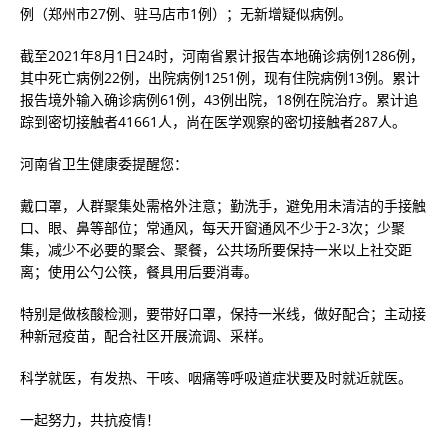
例（郑州市27例、驻马店市1例）；无新增疑似病例。
截至2021年8月1日24时，河南省累计报告本地确诊病例1286例，
其中死亡病例22例，出院病例1251例，现有住院病例13例。累计
报告境外输入确诊病例61例，43例出院，18例在院治疗。累计追
踪到密切接触者41661人，尚在医学观察的密切接触者287人。
河南省卫生健康委提醒您：
戴口罩，人群聚集处需格外注意；勤洗手，避免用未清洁的手接触
口、眼、鼻等部位；常通风，每天开窗通风不少于2-3次；少聚
集，减少不必要的聚会、聚餐，公共场所要保持一米以上社交距
离；使用公勺公筷，餐具用后要消毒。
特别是做核酸检测，要带好口罩，保持一米线，做好配合；主动接
种新冠疫苗，配合社区开展流调、采样。
科学就医，有发热、干咳、咽痛等呼吸道症状要及时就近就医。
一起努力，共抗疫情！