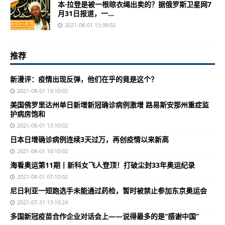
本·拉登是被一根晾衣绳出卖的？据俄罗斯卫星网7
月31日报道，一...
2021-08-01 13:38:02
推荐
新漫评：疫情出现反弹，他们在乎的竟是这个？
2021-08-01 19:10:02
美国佛罗里达州单日新增新冠确诊病例激增 路易斯安那州重症监
护病房饱和
2021-08-01 13:10:02
日本日增确诊病例连续3天过万，再创疫情以来新高
2021-08-01 10:10:02
海看奥运第11期丨新科女飞人登顶！打破尘封33年奥运纪录
2021-08-01 07:10:02
尼日利亚一短跑选手未能通过药检，暂时被禁止参加东京奥运会
2021-07-31 13:10:24
多国新冠疫苗合作企业对话会上——说得最多的是“感谢中国”