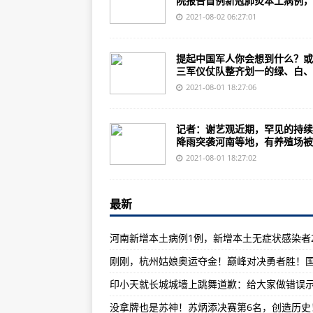
院报告首例新冠肺炎本土病例，..
疫情防控形势严峻！广东疾控再次
2021-08-02 06:27:01
爆料击毙本·拉登细节：晾衣绳上的
佛罗里达州成美国疫情“震中” 美
提起中国军人你会想到什么？或
三军仪仗队整齐划一的绿、白、..
美国佛罗里达州单日新增新冠确诊
2021-08-01 18:27:06
29评东京奥运：奥运会“四朝元老
无锡苏南硕放机场通知：无有效核
记者：谢艺观近期，罕见的持续
降雨突袭河南等地，有养殖场被..
23种钢铁产品出口退税取消 钢铁
2021-08-01 18:27:02
携手战“疫”，这里的风景一直等你
强对流预警！黑龙江辽宁山东等地有
最新
近距离观察西藏“萌物”，走起！
河南新增本土病例1例，新增本土无症状感染者
多部门进一步部署防汛防台风工作 
暑运过半 各部门加强疫情防控和安
庆“八一”：94载风雨兼程，航空
没拿牌也是苏神！苏炳添决赛第6名，创造历史
日本日增确诊病例连续3天过万，