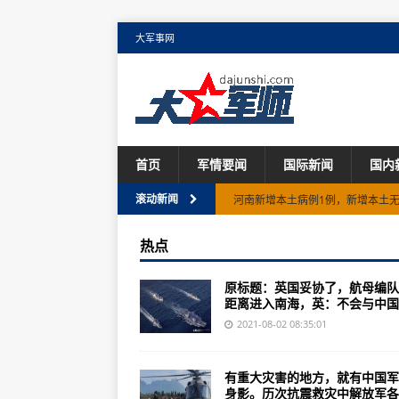
大军事网
首页
军情要闻
国际新闻
国内
河南新增本土病例1例，新增本土无
滚动新闻
湖北新增新冠肺炎确诊病例2例均
热点
30评东京奥运：祝福施廷懋，祝福王
原标题：英国妥协了，航母编队
这是最美的“军功章”
距离进入南海，英：不会与中国..
高超声速导弹试射两连败，哈佛大
2021-08-02 08:35:01
英国妥协了，航母编队保持距离进
有重大灾害的地方，就有中国军
刚刚，杭州姑娘奥运夺金！巅峰对
身影。历次抗震救灾中解放军各..