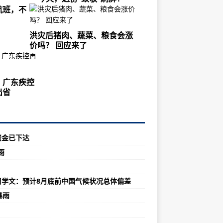
航班，不
洪灾后猪肉、蔬菜、粮食会涨
价吗？ 回应来了
！广东疾控
出省
资金已下达
雨
周学文：预计8月底前中国气候状况总体偏差
暴雨