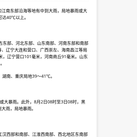
海和江南东部沿海等地有中到大雨，局地暴雨或大
达40℃以上。
蒙古东部、河北东部、山东南部、河南东部和南部
春、辽宁大连和营口、广西崇左、海南昌江等局
毫米，辽宁营口101毫米，河南商丘91毫米。山东
雹。
湖南、重庆局地39～41℃。
大暴雨。此外，8月2日08时至3日08时，黑
到大雨，局地暴雨。
江汉西部和南部、江淮西南部、西北地区东南部