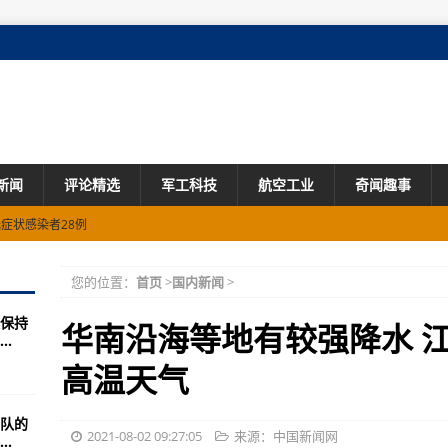
新闻
评论精选
军工科技
航空工业
奇闻趣事
症状感染者28例
为荆州市沙市区本土确诊病例，新增无症状感染者2例
您的位置：
首页
>
国内新闻
>
涵，祝福“60岁组合”
保持
华南沿海等地有较强降水 
.
学教授痛批失败的根本原因
高温天气
入南海，英：不会与中国对抗
队的
决勇者胜！国歌再次在日本响起！
2021-08-02 09:27:05
来源：中国新闻网
.