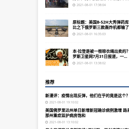
港媒：香港可能以“大湾区”名义角
2021-08-01 17:38:04
反中乱港“教协”面临崩溃 香港各
原标题：美国B-52H大秀弹药
印小天就长城城墙上跳舞道歉：给
比之下俄罗斯三款轰炸机都输了..
南京疫情源头CA910航班，不久前
2021-08-01 16:35:03
滞留95小时！台风烟花陆上滞留时
本·拉登是被一根晾衣绳出卖的
没拿牌也是苏神！苏炳添决赛第6
罗斯卫星网7月31日报道，一...
江苏：暂时关闭55个高速公路收费
2021-08-01 13:38:02
西安召开疫情防控工作调度会议：
推荐
株洲：全体市民近期原则上不离开
新华热评：吴亦凡事件给演艺界再
新漫评：疫情出现反弹，他们在乎的竟是这个
病例激增！佛罗里达州成为美国疫情
2021-08-01 19:10:02
美国佛罗里达州单日新增新冠确诊病例激增 路
新漫评：疫情出现反弹，他们在乎
那州重症监护病房饱和
今天，这份“致敬”刷屏！
2021-08-01 13:10:02