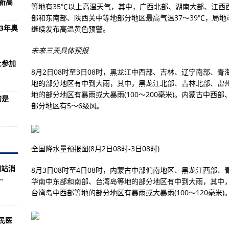
新高
弟团”来了
等地有35℃以上高温天气，其中，广西北部、湖南大部、江西
部和东南部、陕西关中等地部分地区最高气温37～39℃，局地可
红色故事讲解员选手秣马厉兵、备战大赛
3年奥
继续发布高温黄色预警。
 回应来了
未来三天具体预报
行动中的解放军
止参加
8月2日08时至3日08时，黑龙江中西部、吉林、辽宁南部、
地的部分地区有中到大雨，其中，黑龙江北部、吉林北部、雷
？印度游击队占领豪拉火车站！
地的部分地区有暴雨或大暴雨(100～200毫米)。内蒙古中
的是
部分地区有5～6级风。
算了战后控制的所有风险
下俄罗斯三款轰炸机都输了
核酸检测采样后最快7小时出结果
全国降水量预报图(8月2日08时-3日08时)
，“中国”表情包建军节限定款出炉！
网站消
8月3日08时至4日08时，内蒙古中部偏南地区、黑龙江西部
.
板奥运冠军
华南中东部和南部、台湾岛等地的部分地区有中到大雨，其中
台湾岛中西部等地的部分地区有暴雨或大暴雨(100～120毫米
民医