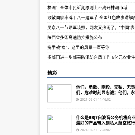
株洲：全体市民近期原则上不离开株洲市域
江苏新增本土确诊病例30例
华南沿海等地有较强降水 江南四
部分新能源汽车退役动力电池回收
陕西省多条高速防控措施公布
携手战“疫”，这里的风景一直等你
精彩
他们，勇敢、刚毅、无私、无畏
们，危难时刻显忠诚；他们，永..
2021-08-01 11:46:02
什么是BBJ?自波音公务机将商
最好的产品带入到私人航空旅行..
2021-07-31 17:46:02