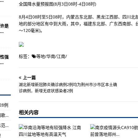
.
提醒非必要不出省
全国降水量预报图(8月3日08时-4日08时)
衣服出卖其身份
8月4日08时至5日08时，内蒙古东北部、黑龙江西部、四川
媒：疫情数据发布迟缓 影响民众获取信息
地的部分地区有中到大雨，其中，福建东北部、广东西南部、台
许是
～120毫米)。
.
病例激增 路易斯安那州重症监护病房饱和
”终圆梦，向冠军巩立姣致敬
酸报告不得乘机
标签：
等地
/
华南
/
江南
/
性强
.
关税再次调高释放什么信号
上一篇
8至10级雷暴大风
湖北新增新冠肺炎确诊病例2例均为荆州市沙市区本土确
诊病例，新增无症状感染者2例
28例
6亿元农业生产和水利救灾资金已下达
相关内容
刚刚，杭州姑娘奥运夺金！巅峰对决勇者胜！国歌再次在日本响起！
全检查保出行
印小天就长城城墙上跳舞道歉：给大家做错误示范了，对不起
人与人民军队携手共进
！
再创疫情以来新高