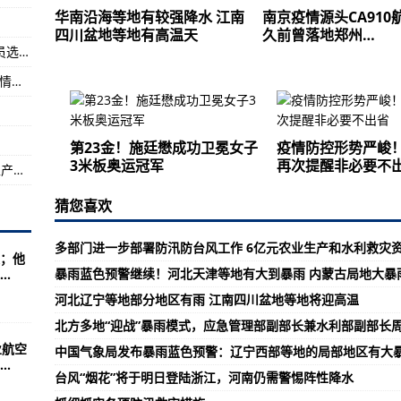
华南沿海等地有较强降水 江南
南京疫情源头CA910
四川盆地等地有高温天
久前曾落地郑州…
致敬国家丰碑丨八一建军节 全国红色故事讲解员选手秣马厉兵、备战大赛
川盆地等地有高温天气
吴京八一节晒军装照，网友又热闹了，“中国”表情包建军节限定款出炉！
再生利用过程存在隐患 建好动力电池回收网（来信与访谈）
第23金！施廷懋成功卫冕女子
疫情防控形势严峻
3米板奥运冠军
再次提醒非必要不
多部门进一步部署防汛防台风工作 6亿元农业生产和水利救灾资金已下达
猜您喜欢
多部门进一步部署防汛防台风工作 6亿元农业生产和水利救灾
；他
暴雨蓝色预警继续！河北天津等地有大到暴雨 内蒙古局地大暴
.
河北辽宁等地部分地区有雨 江南四川盆地等地将迎高温
北方多地“迎战”暴雨模式，应急管理部副部长兼水利部副部长
业航空
中国气象局发布暴雨蓝色预警：辽宁西部等地的局部地区有大
.
台风“烟花”将于明日登陆浙江，河南仍需警惕阵性降水