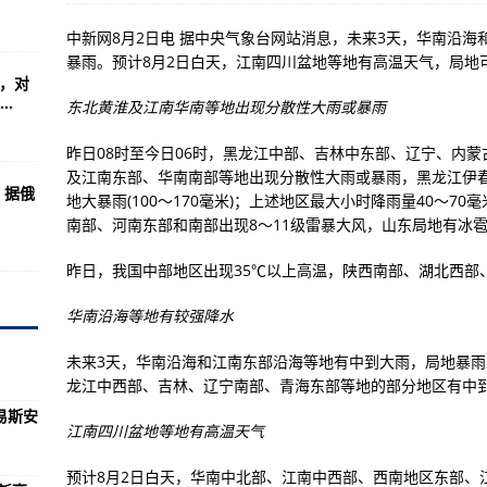
逐第15届全运会主办权
中新网8月2日电 据中央气象台网站消息，未来3天，华南沿
界呼吁彻查其煽暴行为
暴雨。预计8月2日白天，江南四川盆地等地有高温天气，局地可
库，对
大家做错误示范了，对不起
.
东北黄淮及江南华南等地出现分散性大雨或暴雨
曾落地郑州…
昨日08时至今日06时，黑龙江中部、吉林中东部、辽宁、内
间破纪录
及江南东部、华南南部等地出现分散性大雨或暴雨，黑龙江伊
？据俄
名，创造历史！
地大暴雨(100～170毫米)；上述地区最大小时降雨量40～70
南部、河南东部和南部出现8～11级雷暴大风，山东局地有冰
站出口或入口！
昨日，我国中部地区出现35℃以上高温，陕西南部、湖北西部、
全面落实常态化疫情防控各项措施
株洲市域
华南沿海等地有较强降水
次敲响警钟
？
未来3天，华南沿海和江南东部沿海等地有中到大雨，局地暴雨或
“震中” 护士：仿佛又回到去年底
龙江中西部、吉林、辽宁南部、青海东部等地的部分地区有中
易斯安
的竟是这个？
江南四川盆地等地有高温天气
预计8月2日白天，华南中北部、江南中西部、西南地区东部、