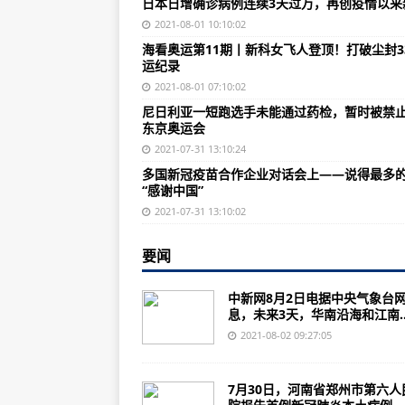
日本日增确诊病例连续3天过万，再创疫情以来
前方高能！“大哥”红旗-17带着“兄
2021-08-01 10:10:02
致敬国家丰碑丨八一建军节 全国
海看奥运第11期丨新科女飞人登顶！打破尘封3
运纪录
洪灾后猪肉、蔬菜、粮食会涨价吗？
2021-08-01 07:10:02
上阵亲兄弟，抢险子弟兵——救灾
尼日利亚一短跑选手未能通过药检，暂时被禁
东京奥运会
救灾利器：解放军野战净水车
2021-07-31 13:10:24
伊朗动手了？无人机袭击英国油轮
多国新冠疫苗合作企业对话会上——说得最多
“感谢中国”
土耳其准备与塔利班作战，是否计
2021-07-31 13:10:02
美国B-52H大秀弹药库，对比之
郑州这些机构能做核酸检测！机场
要闻
吴京八一节晒军装照，网友又热闹了
中新网8月2日电据中央气象台
息，未来3天，华南沿海和江南..
第23金！施廷懋成功卫冕女子3米
2021-08-02 09:27:05
天气盘点之史上最磨叽台风“烟花”
陕西省多条高速防控措施公布
7月30日，河南省郑州市第六人