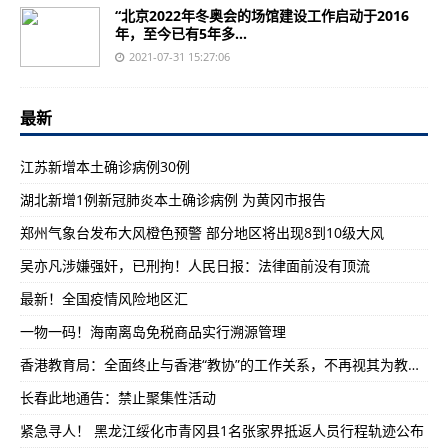
“北京2022年冬奥会的场馆建设工作启动于2016
年，至今已有5年多...
2021-07-31 15:27:06
最新
江苏新增本土确诊病例30例
湖北新增1例新冠肺炎本土确诊病例 为黄冈市报告
郑州气象台发布大风橙色预警 部分地区将出现8到10级大风
吴亦凡涉嫌强奸，已刑拘！人民日报：法律面前没有顶流
最新！全国疫情风险地区汇
一物一码！海南离岛免税商品实行溯源管理
香港教育局：全面终止与香港“教协”的工作关系，不再视其为教育专业团体
长春此地通告：禁止聚集性活动
紧急寻人！ 黑龙江绥化市青冈县1名张家界抵返人员行程轨迹公布