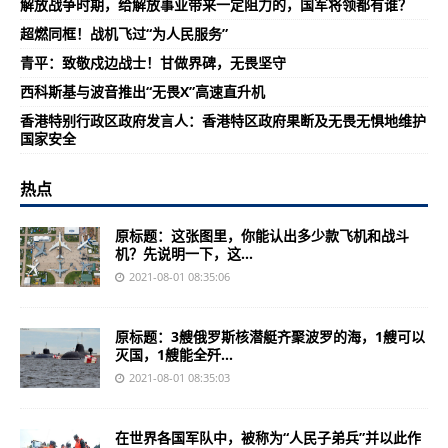
解放战争时期，给解放事业带来一定阻力的，国军将领都有谁？
超燃同框！战机飞过“为人民服务”
青平：致敬戍边战士！甘做界碑，无畏坚守
西科斯基与波音推出“无畏X”高速直升机
香港特别行政区政府发言人：香港特区政府果断及无畏无惧地维护
国家安全
热点
原标题：这张图里，你能认出多少款飞机和战斗
机？先说明一下，这...
2021-08-01 08:35:06
原标题：3艘俄罗斯核潜艇齐聚波罗的海，1艘可以
灭国，1艘能全歼...
2021-08-01 08:35:03
在世界各国军队中，被称为“人民子弟兵”并以此作