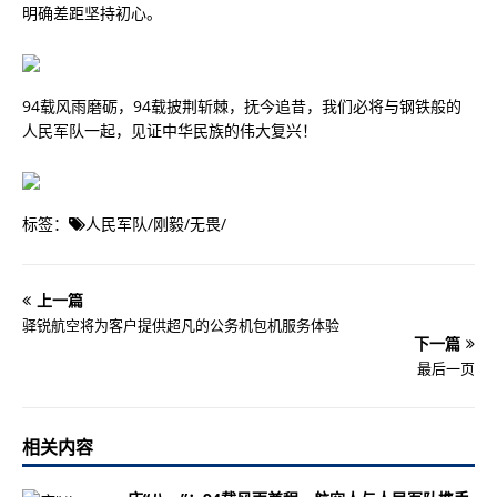
明确差距坚持初心。
94载风雨磨砺，94载披荆斩棘，抚今追昔，我们必将与钢铁般的
人民军队一起，见证中华民族的伟大复兴！
标签：
人民军队
/
刚毅
/
无畏
/
上一篇
驿锐航空将为客户提供超凡的公务机包机服务体验
下一篇
最后一页
相关内容