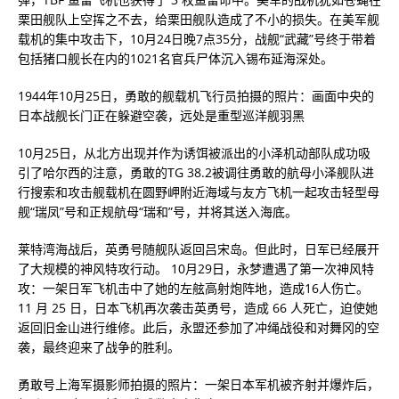
栗田舰队上空挥之不去，给栗田舰队造成了不小的损失。在美军舰
载机的集中攻击下，10月24日晚7点35分，战舰“武藏”号终于带着
包括猪口舰长在内的1021名官兵尸体沉入锡布延海深处。
1944年10月25日，勇敢的舰载机飞行员拍摄的照片：画面中央的
日本战舰长门正在躲避空袭，远处是重型巡洋舰羽黑
10月25日，从北方出现并作为诱饵被派出的小泽机动部队成功吸
引了哈尔西的注意，勇敢的TG 38.2被调往勇敢的航母小泽舰队进
行搜索和攻击舰载机在圆野岬附近海域与友方飞机一起攻击轻型母
舰“瑞凤”号和正规航母“瑞和”号，并将其送入海底。
莱特湾海战后，英勇号随舰队返回吕宋岛。但此时，日军已经展开
了大规模的神风特攻行动。 10月29日，永梦遭遇了第一次神风特
攻：一架日军飞机击中了她的左舷高射炮阵地，造成16人伤亡。
11 月 25 日，日本飞机再次袭击英勇号，造成 66 人死亡，迫使她
返回旧金山进行维修。此后，永盟还参加了冲绳战役和对舞冈的空
袭，最终迎来了战争的胜利。
勇敢号上海军摄影师拍摄的照片：一架日本军机被齐射并爆炸后，