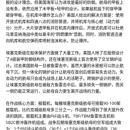
舰的设计理念。但美国海军认为进攻是最好的防御。航母的甲板上
没有条，依然沿用了木甲板+轻甲的设计。如果敌机投下的穿甲弹
砸穿甲板，在机库中爆炸怎么办？美国人给出的解决方案是：使用
开放式机库和四通八达的消防管道，并将机库与核心舱（动力部
分）分开，大片穿透甲板并在机库内爆炸后，开放式机库可以杜绝
马里亚纳海战中类似泰丰的“阴燃爆炸”悲剧。同时，消防管道迅速
向机库和航空弹药库喷射泡沫和水，防止爆炸。
埃塞克斯级在船体保护方面做了大量工作。美国人除了在舷侧设计
了4层装甲防御结构外，还在埃塞克斯级上首次使用了交叉锅炉设
计。过去美国航母一旦被鱼雷击中，虽然大量的水密舱可以防止航
母下沉，但一体化的锅炉设计让航母在首创后很容易失去动力。失
去动力的航母只会成为战场上敌人的活靶子。跨锅炉设计的使用，
让埃塞克斯级航母在被敌方鱼雷击中后，最多损失一侧锅炉，而另
一侧仍能正常运行，让航母自力更生离开战场的力量。
在作战核心方面：舰载机，每艘埃塞克斯级航母可搭载90-100架
舰载机，比约克城级航母多三分之一，作战能力得到了很大提升改
进的跳跃。舰载机主要由F6F战斗机、TBF/TBM鱼雷攻击机和
SB2C俯冲轰炸机组成。战争后期埃塞克斯级航母的空军组成大致
为：1个F6F战斗机中队（36个）+1个F4U战斗轰炸机中队（36