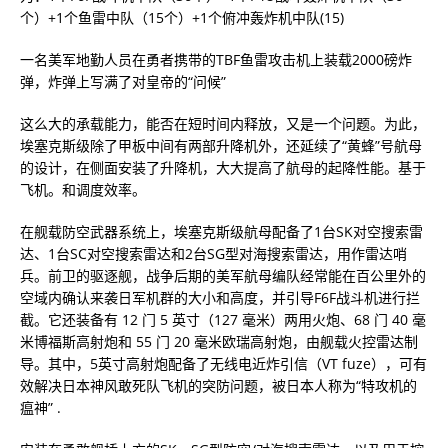
个）+1个鱼雷中队（15个）+1个俯冲轰炸机中队(15)
一名美军地勤人员在勇者携带的TBF鱼雷攻击机上装载2000磅炸
弹，炸弹上写满了对皇帝的“问候”
这么大的承载能力，能否在短时间内释放，又是一个问题。为此，
埃塞克斯级除了甲板中间有两部升降机外，还延续了“黄蜂”号航母
的设计，在侧面安装了升降机，大大提高了航母的起降性能。基于
飞机。和调度效率。
在舰载防空武器系统上，埃塞克斯级航母配备了1台SK对空搜索雷
达、1台SC对空搜索雷达和2台SG型对海搜索雷达，用作雷达哨
兵。前卫的驱逐舰，战争后期的美军航母编队经常能在百公里外的
空域内确认来袭日军机群的大小和高度，并引导F6F战斗机进行拦
截。它还装备有 12 门 5 英寸（127 毫米）两用火炮、68 门 40 毫
米博福斯高射炮和 55 门 20 毫米欧瑞高射炮，由舰载火控雷达制
导。其中，5英寸高射炮配备了无线电近炸引信（VT fuze），可有
效解决日本神风敢死队飞机的突防问题，被日本人称为“特攻机的
瘟神” .