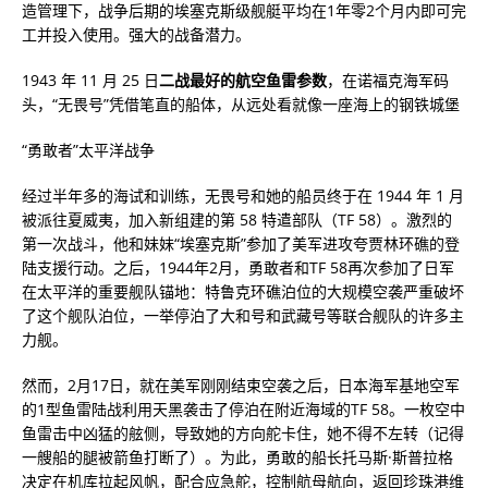
造管理下，战争后期的埃塞克斯级舰艇平均在1年零2个月内即可完
工并投入使用。强大的战备潜力。
1943 年 11 月 25 日
二战最好的航空鱼雷参数
，在诺福克海军码
头，“无畏号”凭借笔直的船体，从远处看就像一座海上的钢铁城堡
“勇敢者”太平洋战争
经过半年多的海试和训练，无畏号和她的船员终于在 1944 年 1 月
被派往夏威夷，加入新组建的第 58 特遣部队（TF 58）。激烈的
第一次战斗，他和妹妹“埃塞克斯”参加了美军进攻夸贾林环礁的登
陆支援行动。之后，1944年2月，勇敢者和TF 58再次参加了日军
在太平洋的重要舰队锚地：特鲁克环礁泊位的大规模空袭严重破坏
了这个舰队泊位，一举停泊了大和号和武藏号等联合舰队的许多主
力舰。
然而，2月17日，就在美军刚刚结束空袭之后，日本海军基地空军
的1型鱼雷陆战利用天黑袭击了停泊在附近海域的TF 58。一枚空中
鱼雷击中凶猛的舷侧，导致她的方向舵卡住，她不得不左转（记得
一艘船的腿被箭鱼打断了）。为此，勇敢的船长托马斯·斯普拉格
决定在机库拉起风帆，配合应急舵，控制航母航向，返回珍珠港维