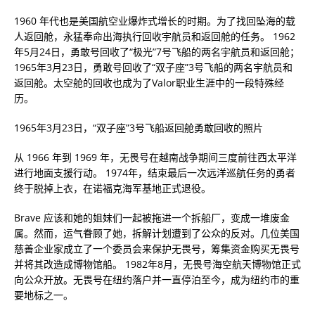
1960 年代也是美国航空业爆炸式增长的时期。为了找回坠海的载
人返回舱，永猛奉命出海执行回收宇航员和返回舱的任务。 1962
年5月24日，勇敢号回收了“极光”7号飞船的两名宇航员和返回舱；
1965年3月23日，勇敢号回收了“双子座”3号飞船的两名宇航员和
返回舱。太空舱的回收也成为了Valor职业生涯中的一段特殊经
历。
1965年3月23日，“双子座”3号飞船返回舱勇敢回收的照片
从 1966 年到 1969 年，无畏号在越南战争期间三度前往西太平洋
进行地面支援行动。 1974年，结束最后一次远洋巡航任务的勇者
终于脱掉上衣，在诺福克海军基地正式退役。
Brave 应该和她的姐妹们一起被拖进一个拆船厂，变成一堆废金
属。然而，运气眷顾了她，拆解计划遭到了公众的反对。几位美国
慈善企业家成立了一个委员会来保护无畏号，筹集资金购买无畏号
并将其改造成博物馆船。 1982年8月，无畏号海空航天博物馆正式
向公众开放。无畏号在纽约落户并一直停泊至今，成为纽约市的重
要地标之一。