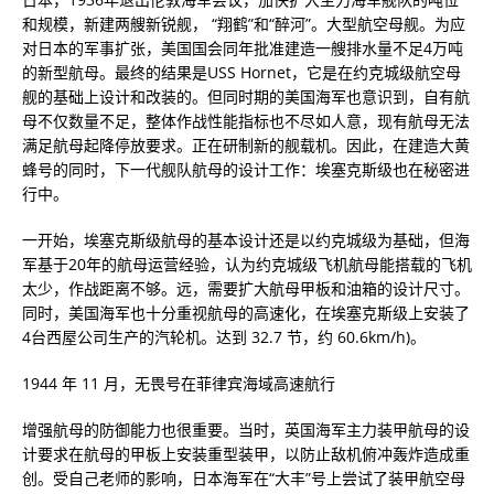
和规模，新建两艘新锐舰， “翔鹤”和“醉河”。大型航空母舰。为应
对日本的军事扩张，美国国会同年批准建造一艘排水量不足4万吨
的新型航母。最终的结果是USS Hornet，它是在约克城级航空母
舰的基础上设计和改装的。但同时期的美国海军也意识到，自有航
母不仅数量不足，整体作战性能指标也不尽如人意，现有航母无法
满足航母起降停放要求。正在研制新的舰载机。因此，在建造大黄
蜂号的同时，下一代舰队航母的设计工作：埃塞克斯级也在秘密进
行中。
一开始，埃塞克斯级航母的基本设计还是以约克城级为基础，但海
军基于20年的航母运营经验，认为约克城级飞机航母能搭载的飞机
太少，作战距离不够。远，需要扩大航母甲板和油箱的设计尺寸。
同时，美国海军也十分重视航母的高速化，在埃塞克斯级上安装了
4台西屋公司生产的汽轮机。达到 32.7 节，约 60.6km/h)。
1944 年 11 月，无畏号在菲律宾海域高速航行
增强航母的防御能力也很重要。当时，英国海军主力装甲航母的设
计要求在航母的甲板上安装重型装甲，以防止敌机俯冲轰炸造成重
创。受自己老师的影响，日本海军在“大丰”号上尝试了装甲航空母