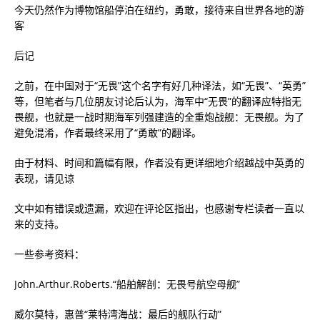
今天仍然作为博物馆船停泊在纽约，勇敢，接待来自世界各地的游
客
后记
之前，在中国对于“无畏”这个名字有好几种译法，如“无畏”、“英勇”
等，但笔者与几位朋友讨论后认为，海军中“无畏”的翻译应特指无
畏舰，也就是一战时期海军列强建造的全重炮战舰：无畏舰。为了
避免混淆，作者最终采用了“勇敢”的翻译。
由于材料、时间和篇幅有限，作者没有更详细地介绍越战中英勇的
表现，请见谅
文中如有错误或遗漏，欢迎在评论区指出，也感谢专栏读者一直以
来的支持。
一些参考资料：
John.Arthur.Roberts.“船舶解剖：无畏号航空母舰”
威尔莫特，惠普“莱特湾海战：最后的舰队行动”