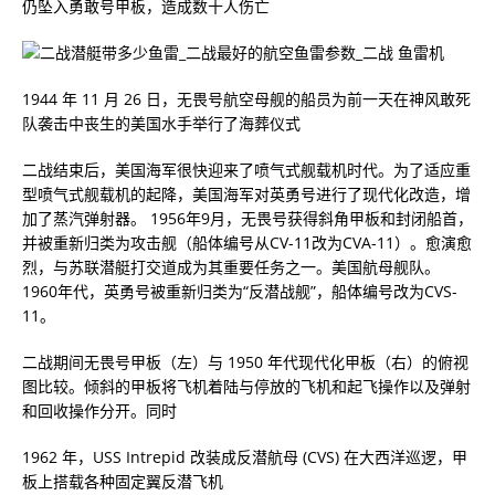
仍坠入勇敢号甲板，造成数十人伤亡
1944 年 11 月 26 日，无畏号航空母舰的船员为前一天在神风敢死
队袭击中丧生的美国水手举行了海葬仪式
二战结束后，美国海军很快迎来了喷气式舰载机时代。为了适应重
型喷气式舰载机的起降，美国海军对英勇号进行了现代化改造，增
加了蒸汽弹射器。 1956年9月，无畏号获得斜角甲板和封闭船首，
并被重新归类为攻击舰（船体编号从CV-11改为CVA-11）。愈演愈
烈，与苏联潜艇打交道成为其重要任务之一。美国航母舰队。
1960年代，英勇号被重新归类为“反潜战舰”，船体编号改为CVS-
11。
二战期间无畏号甲板（左）与 1950 年代现代化甲板（右）的俯视
图比较。倾斜的甲板将飞机着陆与停放的飞机和起飞操作以及弹射
和回收操作分开。同时
1962 年，USS Intrepid 改装成反潜航母 (CVS) 在大西洋巡逻，甲
板上搭载各种固定翼反潜飞机