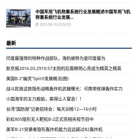
中国军用飞机称重系统行业发展概述中国军用飞机
称重系统行业发展...
2022-08-10 20:02:03
最新
印度最强悍的特种作战部队，海豹被称为是印度最为
新京报2016.03.2910:57太阳的后裔眼明心亮成为精英之精英
美国B-2“幽灵”Spirit发展概况(图)
战斗民族这款隐形战略轰炸机武器曝光：可携带核弹轰炸实力
小国海军的主力舰船，美得让人窒息！！
台湾“国防部”记者招待会：每天训练12—16小时
彩虹805隐形无人靶机B-2正式亮相央视节目中
美军B-21突袭者隐形轰炸机能力远远超过B2轰炸机