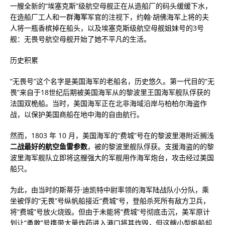
一艘全新的“埃塞克斯”级航空母舰正在从造船厂的码头缓缓下水，
在造船厂工人和一群
海军
军官的注视下，约翰·胡佛海军上将的夫
人将一瓶香槟掉在船头，以及埃塞克斯级航空母舰姐妹号的3号
舰：无畏号航空母舰开始了她不平凡的生活。
历史积累
“无畏号”这个名字是美国海军的老船名，历史悠久。第一代目的“无
畏”来自于18世纪后期被美国海军从的黎波里王国海军舰队俘获的
法国双桅船。当时，美国海军正在北非海域沿岸与柏柏尔海盗作
战，以保护美国商船在地中海的自由航行。
然而，1803 年 10 月，美国海军的“费城”号在的黎波里港附近搁浅
二战最好的航空鱼雷参数
，被的黎波里舰队俘获。支援海盗的的黎
波里海军舰队立即将这艘强大的军舰用作海军炮台，攻击经过美国
船只。
为此，由当时的斯蒂芬·迪凯特中尉率领的海军陆战队小分队，乘
坐被俘的“无畏”号纵帆船接近“费城”号，登船杀死所有敌方卫兵，
将“费城”号放火烧毁。但由于未能将“费城”号彻底击沉，美军原计
划让“勇敢”号携带大量炸药进入港口将其炸毁，但这艘小型帆船却