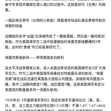
被守军发现并摧毁在潜入港口的过程中。这就是初代《无畏》的故
事。
一幅反映无畏号（左侧的小帆船）搭载海军陆战队袭击费城号航空
母舰的绘画
这艘船的名字“凶猛”后来被传给了一艘鱼雷艇，然后是一艘风帆训
练船。作为美国海军在二战中批量服役的埃塞克斯级
航母
的3号
舰，此时的“勇者”号已经是第四代了。
埃塞克斯级航母——带领美国走向胜利
自太平洋战争爆发以来，进入全面战争状态的美国竭尽全力扩大海
军实力。作为二战中美国海军装备综合性能最先进的航母，“埃塞
克斯”级在战后迅速在美国各大造船公司建造。该级航母共建造24
艘，其中二战期间建造17艘，战后建造7艘。这是美国海军有史以
来建造的数量最多的一流舰队航母。
1936年对《华盛顿海军条约》规定的海军军备吨位比（美、英、
日、意、法三国主力舰总吨位按5:5:3计算）不满:1.67: 1.67 ratio)
日本，1936年退出伦敦海军会议，加快扩大主力海军舰队的吨位