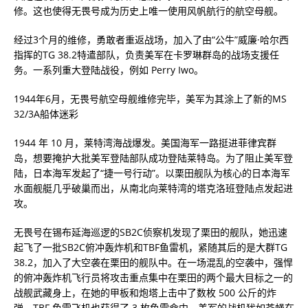
修。这也使得无畏号成为历史上唯一使用风帆航行的航空母舰。
经过3个月的维修，勇敢者重返战场，加入了由“公牛”威廉·哈尔西
指挥的TG 38.2特遣部队，负责美军在卡罗琳群岛的战场支援任
务。一系列重大登陆战役，例如 Perry Iwo。
1944年6月，无畏号航空母舰维修完毕，美军为其涂上了新的MS
32/3A船体迷彩
1944 年 10 月，莱特湾海战爆发。美国海军一路挺进菲律宾群
岛，想要掩护大批美军登陆部队成功登陆莱特岛。为了阻止美军登
陆，日本海军发起了“捷一号行动”。以栗田舰队为核心的日本海军
水面舰艇几乎破巢而出，从南北向莱特湾的塔克洛班登陆点发起进
攻。
无畏号在锡布延海巡逻的SB2C侦察机发现了栗田的舰队，她迅速
起飞了一批SB2C俯冲轰炸机和TBF鱼雷机，紧随其后的是大群TG
38.2，加入了大空袭在栗田的舰队中。在一场混乱的空袭中，强悍
的俯冲轰炸机飞行员将攻击重点集中在栗田的两个最大目标之一的
战舰武藏身上，在她的甲板和炮塔上击中了数枚 500 公斤的炸
弹，TBF 鱼雷飞机也获得了 3 枚鱼雷命中。美军的战机犹如苍蝇在