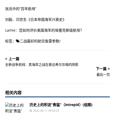
张兆中的“百年航母”
刘毅、闫京生《日本帝国海军兴衰史》
Lamie：您如何评价美国海军的埃塞克斯级航母？
标签：
二战最好的航空鱼雷参数
/
上一篇
全新战争前线：黑海岸之战在泰达希尔灰暗的阴影
下一篇
最后一页
相关内容
历史上的积淀“勇猛”（intrepid）(组图)
2022-08-11 09:03:24