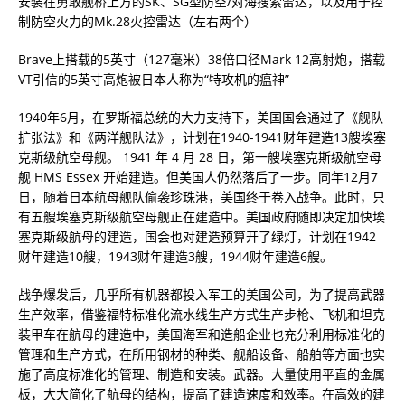
安装在勇敢舰桥上方的SK、SG型防空/对海搜索雷达，以及用于控
制防空火力的Mk.28火控雷达（左右两个）
Brave上搭载的5英寸（127毫米）38倍口径Mark 12高射炮，搭载
VT引信的5英寸高炮被日本人称为“特攻机的瘟神”
1940年6月，在罗斯福总统的大力支持下，美国国会通过了《舰队
扩张法》和《两洋舰队法》，计划在1940-1941财年建造13艘埃塞
克斯级航空母舰。 1941 年 4 月 28 日，第一艘埃塞克斯级航空母
舰 HMS Essex 开始建造。但美国人仍然落后了一步。同年12月7
日，随着日本航母舰队偷袭珍珠港，美国终于卷入战争。此时，只
有五艘埃塞克斯级航空母舰正在建造中。美国政府随即决定加快埃
塞克斯级航母的建造，国会也对建造预算开了绿灯，计划在1942
财年建造10艘，1943财年建造3艘，1944财年建造6艘。
战争爆发后，几乎所有机器都投入军工的美国公司，为了提高武器
生产效率，借鉴福特标准化流水线生产方式生产步枪、飞机和坦克
装甲车在航母的建造中，美国海军和造船企业也充分利用标准化的
管理和生产方式，在所用钢材的种类、舰船设备、船舶等方面也实
施了高度标准化的管理、制造和安装。武器。大量使用平直的金属
板，大大简化了航母的结构，提高了建造速度和效率。在高效的建