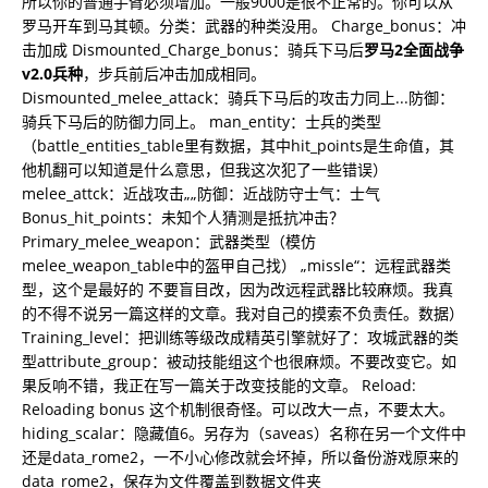
所以你的普通手臂必须增加。一般9000是很不正常的。你可以从
罗马开车到马其顿。分类：武器的种类没用。 Charge_bonus：冲
击加成 Dismounted_Charge_bonus：骑兵下马后
罗马2全面战争
v2.0兵种
，步兵前后冲击加成相同。
Dismounted_melee_attack：骑兵下马后的攻击力同上...防御：
骑兵下马后的防御力同上。 man_entity：士兵的类型
（battle_entities_table里有数据，其中hit_points是生命值，其
他机翻可以知道是什么意思，但我这次犯了一些错误）
melee_attck：近战攻击„„防御：近战防守士气：士气
Bonus_hit_points：未知个人猜测是抵抗冲击？
Primary_melee_weapon：武器类型（模仿
melee_weapon_table中的盔甲自己找） „missle“：远程武器类
型，这个是最好的 不要盲目改，因为改远程武器比较麻烦。我真
的不得不说另一篇这样的文章。我对自己的摸索不负责任。数据）
Training_level：把训练等级改成精英引擎就好了：攻城武器的类
型attribute_group：被动技能组这个也很麻烦。不要改变它。如
果反响不错，我正在写一篇关于改变技能的文章。 Reload:
Reloading bonus 这个机制很奇怪。可以改大一点，不要太大。
hiding_scalar：隐藏值6。另存为（saveas）名称在另一个文件中
还是data_rome2，一不小心修改就会坏掉，所以备份游戏原来的
data_rome2，保存为文件覆盖到数据文件夹