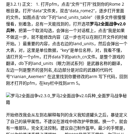
是3.2.1) 正文： 1. 打开pfm，点击“文件”“打开”找到你的Rome 2
根目录。打开“data”文件夹，双击“data_rome2”，逐步打开里面
的文件。如图点击“db”下的“land_units_table”（很多文件很慢慢
慢看，别着急，总有一天能找到的，打开选项
罗马2全面战争v2.0
兵种
，把第一个取消勾选，会弹出一个对话框上，点击“我是如果
不做这一步，就不能修改内容（这一步也可以在刚打开文件的时候
开始。）最重要的内容，点击右边的land_units，然后会弹出一个
大表，对，这里是单位数据，“key”是单位名称，对，我看不懂，
请打开另一个pfm，打开data下的patch_cn文件。是整个游戏的
翻译，db下的land_units（眼力测试系列）是武器名称的翻译，
左边一列是整齐的竖列名_右边部分是对应的武器的代码代
号"rianian_Axemen" 在这里找到你要修改的arm 写下代码，回到
刚才打开的pfm，在key栏中找到arm 5。
开始修改我会从左到右解释每列的含义我知道罐头之后，暴徒定义
了自己的装甲属性。不建议在游戏中修改护甲数据。换一个，就会
有一堆部队，完全无法控制。建议自己制作盔甲。最少的手臂是，