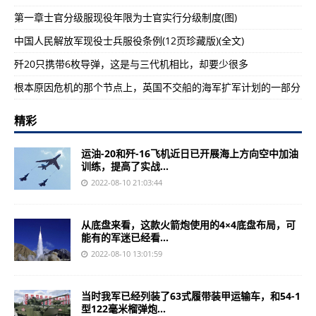
第一章士官分级服现役年限为士官实行分级制度(图)
中国人民解放军现役士兵服役条例(12页珍藏版)(全文)
歼20只携带6枚导弹，这是与三代机相比，却要少很多
根本原因危机的那个节点上，英国不交船的海军扩军计划的一部分
精彩
运油-20和歼-16飞机近日已开展海上方向空中加油
训练，提高了实战...
2022-08-10 21:03:44
从底盘来看，这款火箭炮使用的4×4底盘布局，可
能有的军迷已经看...
2022-08-10 13:01:59
当时我军已经列装了63式履带装甲运输车，和54-1
型122毫米榴弹炮...