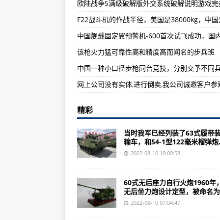
《巅峰战舰》中的Z43是什么样的？
《合金弹头》中最另类的武器我始终
世界上最牛的运输机运输机，令美
该枪火力猛可靠性高和精度高而闻名的步兵班
网上公司没有实体,进行倒卖,我公司诚邀客户参
精彩
当时我军已经列装了63式履带
输车，和54-1型122毫米榴弹炮..
2022-08-10 10:00:58
60式无后座力自行火炮1960年
无后坐力炮设计定型，被命名为..
2022-08-10 07:04:47