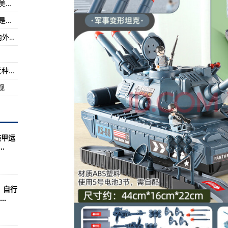
欧陆战争5满级破解版外交系统破解说明游戏完美破解成功
(组图)
F22战斗机的作战半径，美国是38000kg，中国是多少？
认为是I弹
中国舰载固定翼预警机-600首次试飞成功，国内外一段路要走
国心慌慌！
中国一种小口径步枪同台竞技，分别交予不同兵种使用！
观
装甲运
.
，自行
.