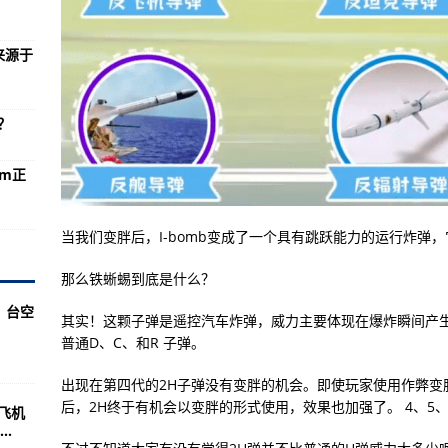
7B空天飞机项目备受指责
的“可能”都来源于一份
来源于
制的国家少
件事情的一个罢了
？
多多青睐？
am正
专家嘲笑的对象(图)
长的路要走
当我们变胖后，I-bomb变成了一个具有跳跃能力的运行炸弹
本只有一次开火机会
那么铁蜥蜴到底是什么？
实力究竟如何？
，台空
已经成为了过去时
其实！这颗子弹是遥控汽车炸弹，威力主要体现在爆炸瞬间产
普通D、C、和R 子弹。
择推荐steam正在进行夏季特卖活动
装备大国了？网友调侃
出现在第四代的2H子弹没有变胖的机会。即使玩家使用作弊变
后，2H终于有机会以变胖的形式使用，效果也加强了。 4、5、6
天飞机
00kg，中国是多少？
.