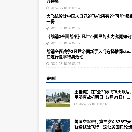
力特强
美专家：长期以来秘密的美军X-3
2022-08-10 08:02:54
大飞机设计中国人自己的飞机:所有
大飞机设计中国人自己的飞机:所有的“可能”都
一份
中美俄这样的大国龙为本国需求定
2022-08-10 08:01:09
中国向美军出售歼-7的事情只是这
《战锤2全面战争》凡世帝国里的实力究竟如何
《战舰世界》舰长为何能赢得这么
2022-08-10 07:04:37
战锤全面战争2凡世帝国新手入门选择推荐ste
红星电视台：中国装甲车只是大多数
在进行夏季特卖活动
“辽宁舰”要形成实战能力还有相当
2022-08-10 07:03:47
日本研发60式无后坐力炮实战中基
要闻
《战锤2全面战争》凡世帝国里的
王世纯】在“全军停飞”8天以后
单一军事作战的一个兵种作战方式
军所有战机明日（3月31日）...
战锤全面战争2凡世帝国新手入门选
2022-08-10 08:02:18
怎么一不留神中国就变成无人战斗
美国空军进行第三次X-37B空
F22战斗机的作战半径，美国是380
轨道试验飞行，这让美国舆论想..