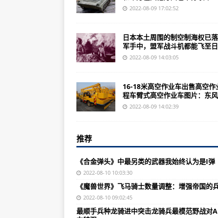
一时间未来武器&;空天航母&;搭载
2022-08-09 17:02:52
欧陆战争5帝国满级破解版游戏特色
日本本土周围的制空制海权已落
蒋委员长哪儿来那么多钱啊？舰队
军手中，盟军战斗机都能飞至日..
美军陆航接近美军101空中突击师：
2022-08-09 14:03:05
《魔兽世界》飞马骑士数量调整：增
16-18米高空作业车出售高空作
印度共产党信仰毛主义的地下政党
程车臂式高空作业车图片：东风..
魔兽世界玛格汉声望开启方法在萨
2022-08-09 14:02:39
欧陆战争61914满资源无敌版v1.
推荐
最顺手兵种龙骑进中突击龙骑兵最模
,举报后维护人员会在两分钟内校正
《合金弹头》中最另类的武器我始终认为是I弹
台空军F-5战机下周复飞幻影-200
2022-08-10 10:03:30
《魔兽世界》飞马骑士数量调整：增强帝国的兵
欧陆战争5满级破解版外交系统破
2022-08-10 09:02:45
美军的“战场出租车”运输直升机发展
最顺手兵种龙骑进中突击龙骑兵最模范野战对A