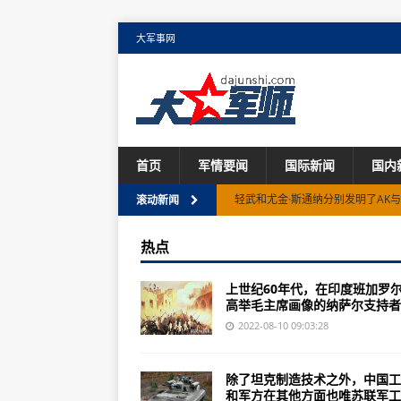
大军事网
首页
军情要闻
国际新闻
国内
轻武和尤金·斯通纳分别发明了AK与
滚动新闻
此人吗印度，其实已经打了多年内战
热点
未来歼20或有三种改进方向:改装
上世纪60年代，在印度班加罗
《欧陆战争4：拿破仑》评测：完
高举毛主席画像的纳萨尔支持者..
建国之初曾获得SU-76等型号的
2022-08-10 09:03:28
全球战斗力最强的十大航母，中国
除了坦克制造技术之外，中国工
几十年克什米尔，印度统治精英害
和军方在其他方面也唯苏联军工..