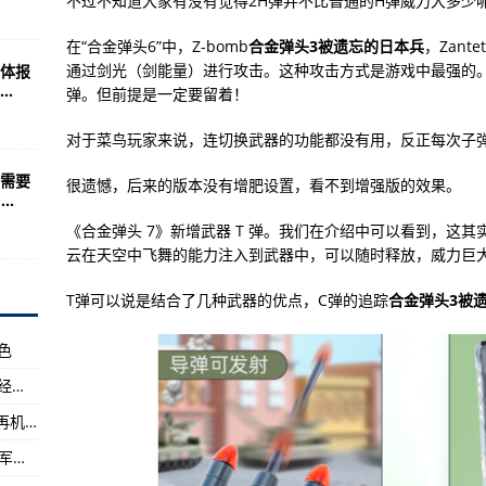
不过不知道大家有没有觉得2H弹并不比普通的H弹威力大多少
海上咽喉或随时被美军封锁
航母战斗群到底哪儿
在“合金弹头6”中，Z-bomb
合金弹头3被遗忘的日本兵
，Zante
通过剑光（剑能量）进行攻击。这种攻击方式是游戏中最强的。如
体报
试飞成功，国内外一段路要走
.
弹。但前提是一定要留着！
达8000亿美元坦克
对于菜鸟玩家来说，连切换武器的功能都没有用，反正每次子
解放军参战部队来说
需要
很遗憾，后来的版本没有增肥设置，看不到增强版的效果。
名的步兵班
..
艇战与反潜作战炮
《合金弹头 7》新增武器 T 弹。我们在介绍中可以看到，这
云在天空中飞舞的能力注入到武器中，可以随时释放，威力巨
，火了一把！
三种袭击可能(组图)
T弹可以说是结合了几种武器的优点，C弹的追踪
合金弹头3被
别交予不同兵种使用！
色
：一个电脑帮您忙
欧陆战争5帝国满级破解版游戏特色你的帝国将经历6个时代,
司诚邀客户参观
美军陆航接近美军101空中突击师：机动-打击-再机动
秀的二战题材MOD
欧陆战争61914满资源无敌版v1.3.6破解版训练军事单位
服役以前依旧是仅次于美军的力量