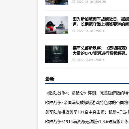
新加坡拟部署关岛安德森空军基地
2022-08-10 08:01:26
航母的威慑力到底来源于哪儿？号
图为新加坡海军战舰近日，据媒
中国舰载固定翼预警机-600首次
道，长期扼守海上咽喉要道的新..
土耳其加入欧盟：2021年GDP总量
2022-08-10 07:02:31
解放军56式75毫米无后坐力炮，
德军总部新秩序：《泰坦陨落》
该枪火力猛可靠性高和精度高而闻
大量的CPU资源进行音频解码。.
奇形怪状猜出来戴维斯反潜艇炮潜
2022-08-09 22:01:31
伊朗最近曝光的F-313隐身战斗机
最新
美拟在中欧建立导弹防御基地，防范
中国一种小口径步枪同台竞技，分
《欧陆战争4：拿破仑》评测：完美破解版的特
《骑马与砍杀二战中国战场》评测
网上公司没有实体,进行倒卖,我公
骑马与砍杀这款游戏诞生了许多优
中国003型航母及隐身舰载机正式