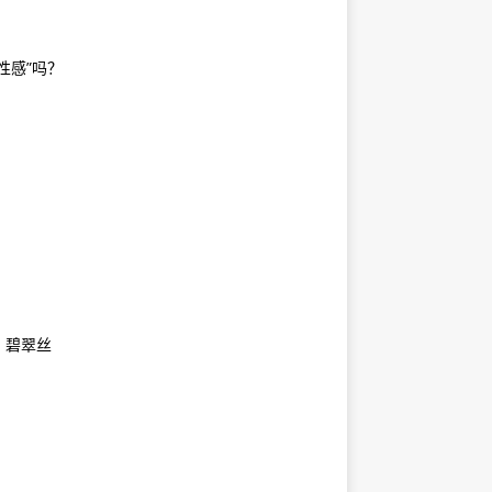
性感”吗？
：碧翠丝