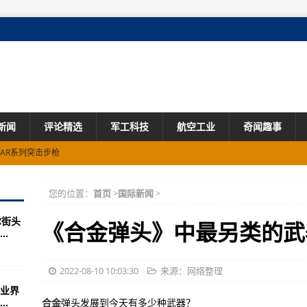
新闻
评论精选
军工科技
航空工业
奇闻趣事
AR系列突击步枪
(组图)
您的位置：
首页
>
国际新闻
>
为小型预警机
尔街头
美破解版的特色
《合金弹头》中最另类的武
.
自行火炮，已经远远落后于同时代装备
航母排在第几名
2022-08-10 10:03:30
来源：网络整理
业界
怕的还是纳萨尔？|
.
合金
弹头发展到今天有多少种武器？