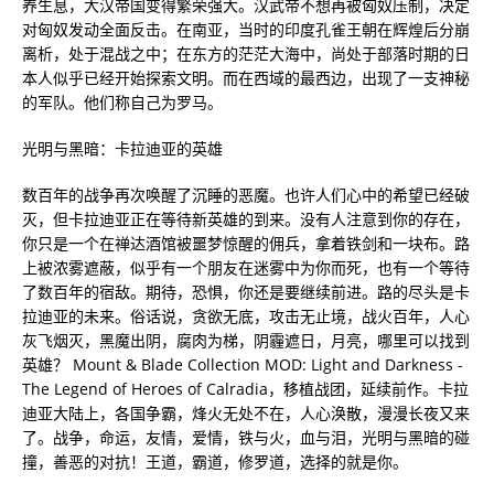
养生息，大汉帝国变得繁荣强大。汉武帝不想再被匈奴压制，决定
对匈奴发动全面反击。在南亚，当时的印度孔雀王朝在辉煌后分崩
离析，处于混战之中；在东方的茫茫大海中，尚处于部落时期的日
本人似乎已经开始探索文明。而在西域的最西边，出现了一支神秘
的军队。他们称自己为罗马。
光明与黑暗：卡拉迪亚的英雄
数百年的战争再次唤醒了沉睡的恶魔。也许人们心中的希望已经破
灭，但卡拉迪亚正在等待新英雄的到来。没有人注意到你的存在，
你只是一个在禅达酒馆被噩梦惊醒的佣兵，拿着铁剑和一块布。路
上被浓雾遮蔽，似乎有一个朋友在迷雾中为你而死，也有一个等待
了数百年的宿敌。期待，恐惧，你还是要继续前进。路的尽头是卡
拉迪亚的未来。俗话说，贪欲无底，攻击无止境，战火百年，人心
灰飞烟灭，黑魔出阴，腐肉为梯，阴霾遮日，月亮，哪里可以找到
英雄？ Mount & Blade Collection MOD: Light and Darkness -
The Legend of Heroes of Calradia，移植战团，延续前作。卡拉
迪亚大陆上，各国争霸，烽火无处不在，人心涣散，漫漫长夜又来
了。战争，命运，友情，爱情，铁与火，血与泪，光明与黑暗的碰
撞，善恶的对抗！王道，霸道，修罗道，选择的就是你。