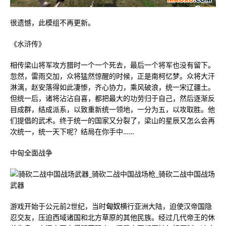
很遗憾，此模组不再更新。
《水浒传》
相传梁山将军攻方腊时一个一个死去，最后一个将军也没有留下。
忽然，雷雨交加，众将猛然惊醒的时候，正是南柯忆梦。众将大汗
淋漓，赵安落得如此凄惨，齐心协力，乘风破浪，统一宋辽疆土。
但统一后，诸将沾沾自喜，都把最大的功劳归于自己，然后逐渐反
目成群，结成派系，以致重新统一领地，一分为五，以攻取胜。他
们提倡的武术。终于统一的国家又分裂了，梁山的星辰又怎么会再
次统一，统一天下呢？结局在你手中……
中匈全面战争
游戏开始于公元前2世纪，当时
匈奴
横行亚洲大陆，迫使汉帝国隐
忍交友，压迫西域诸国和北方草原的其他民族。经过几代帝王的休