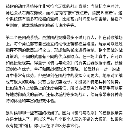
骑砍的动作系统操作非常符合玩家的战斗直觉：当鼠标向左冲时，
角色会从右向左劈砍，而不是钝的“按A”要点击，请按 B 重击”。这
个系统还有很多可挖掘的空间，比如蓄力时间影响伤害量，格挡产
生刚度，武器熟练度影响斩击速度等等。
第二个是团战系统。虽然团战规模最多不过几百人，但在骑砍战场
上，每个角色都有自己独立的动作逻辑和模型碰撞。玩家可以通过
指挥不同的武器进行攻击、形成和防御来进行控制。整个团战的战
斗策略。不同的武器有不同的优点和缺点。在一场比赛中，它可以
如此接近现实。得益于《骑马与砍杀》的真实武器数据系统，长枪
短剑各有优势。单打和团战都取决于策略。 长武器在一对一的战
斗中非常有优势，但是短剑在团战中的发挥空间更大。地形对团战
也有很大的影响。只有占领优势地形，才能发挥特定兵种的优势。
比如骑兵在上坡路上的速度会降低，所以占据高点的弓箭手可以更
好地防御骑兵的前进。还有攻城战等多场战斗，给玩家带来各种奇
特的体验和丰富的游戏体验。
是时候聊聊一些有趣的模组了。因为《骑马与砍杀》的模组数量实
在是太惊人了，所以这里有几个我个人玩的不错的大模组。如果你
没有提到它们，你可以在评论区分享它们。