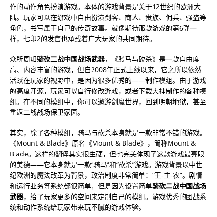
作的动作角色扮演游戏。本体的游戏背景是关于12世纪的欧洲大
陆。玩家可以在游戏中自由扮演剑客、商人、贵族、佣兵、强盗等
角色，书写属于自己的传奇故事。就像期待那款游戏的第6弹一
样，七印2的发售也承载着广大玩家的共同期待。
众所周知
骑砍二战中国战场武器
，《骑马与砍杀》是一款自由度
高、内容丰富的游戏，但自2008年正式上线以来，它之所以依然
活跃在玩家的视野中，是因为很多优秀的——制作模组。由于游戏
的高度开源，玩家可以自行修改游戏，或者下载大神制作的各种模
组。在不同的模组中，你可以遨游剑魔世界，回到明朝地狱，甚至
重返二战战场保卫家园。
其实，除了各种模组，骑马与砍杀本身就是一款非常不错的游戏。
《Mount & Blade》原名《Mount & Blade》，简称Mount &
Blade。这样的翻译其实很生硬，但也完美体现了这款游戏最亮眼
的美德——它本身就是一款“骑马”和“砍杀”游戏。游戏背景以中世
纪欧洲的魔法改革为背景，政治制度非常简单：“王-主-农”。剧情
和运行业务等系统都很简单，但是因为设置简单
骑砍二战中国战场
武器
，给了玩家更多的空间来定制自己的模组。游戏优秀的团战系
统和动作系统给玩家带来玩不腻的游戏体验。