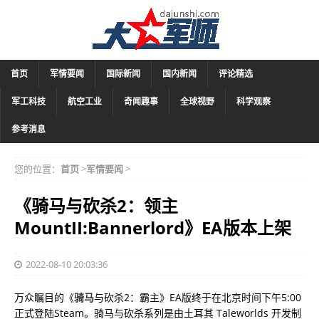
首页
军情要闻
国际新闻
国内新闻
评论精选
军工科技
航空工业
奇闻趣事
全球视野
科学观察
参考消息
您的位置：
首页
>
军情要闻
>
《骑马与砍杀2：领主
MountII:Bannerlord》EA版本上架
2022-08-10 20:03:36
万众瞩目的《
骑马
与砍杀2：霸主》EA版终于在北京时间下午5:00
正式登陆Steam。骑马与砍杀系列是由土耳其 Taleworlds 开发制