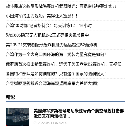
战斗民族这款隐形战略轰炸机武器曝光：可携带核弹轰炸实力
小国海军的主力舰船，美得让人窒息！！
台湾“国防部”记者招待会：每天训练12—16小时
彩虹805隐形无人靶机B-2正式亮相央视节目中
美军B-21突袭者隐形轰炸机能力远远超过B2轰炸机
台湾作为一个大岛四面环海的海上武装力量究竟是如何？
俄罗斯首次推出新型轰炸机，远优于美国老款B2轰炸机，无视任何防空系统
各国特种部队是如何训练的？只有这个国家的脑洞很大！
台导弹驱逐舰抵近台湾海岸观望两岸军力差距大(图)
精彩
美国海军罗斯福号与尼米兹号两个航空母舰打击群
近日又在南海搞所...
2022-08-11 07:02:09