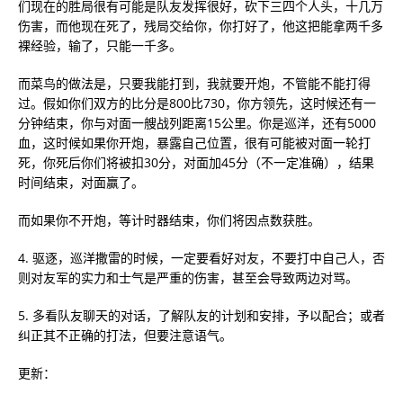
们现在的胜局很有可能是队友发挥很好，砍下三四个人头，十几万
伤害，而他现在死了，残局交给你，你打好了，他这把能拿两千多
裸经验，输了，只能一千多。
而菜鸟的做法是，只要我能打到，我就要开炮，不管能不能打得
过。假如你们双方的比分是800比730，你方领先，这时候还有一
分钟结束，你与对面一艘战列距离15公里。你是巡洋，还有5000
血，这时候如果你开炮，暴露自己位置，很有可能被对面一轮打
死，你死后你们将被扣30分，对面加45分（不一定准确），结果
时间结束，对面赢了。
而如果你不开炮，等计时器结束，你们将因点数获胜。
4. 驱逐，巡洋撒雷的时候，一定要看好对友，不要打中自己人，否
则对友军的实力和士气是严重的伤害，甚至会导致两边对骂。
5. 多看队友聊天的对话，了解队友的计划和安排，予以配合；或者
纠正其不正确的打法，但要注意语气。
更新：