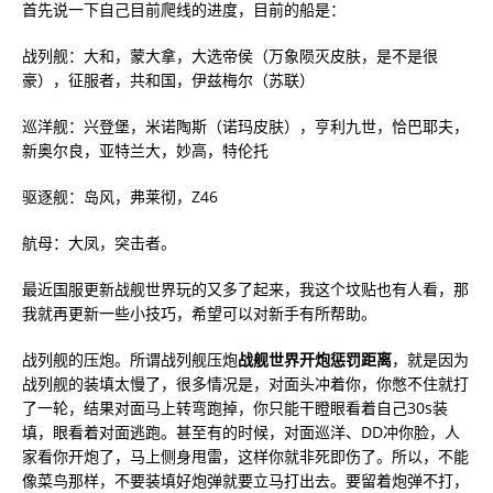
首先说一下自己目前爬线的进度，目前的船是：
战列舰：大和，蒙大拿，大选帝侯（万象陨灭皮肤，是不是很
豪），征服者，共和国，伊兹梅尔（苏联）
巡洋舰：兴登堡，米诺陶斯（诺玛皮肤），亨利九世，恰巴耶夫，
新奥尔良，亚特兰大，妙高，特伦托
驱逐舰：岛风，弗莱彻，Z46
航母：大凤，突击者。
最近国服更新战舰世界玩的又多了起来，我这个坟贴也有人看，那
我就再更新一些小技巧，希望可以对新手有所帮助。
战列舰的压炮。所谓战列舰压炮
战舰世界开炮惩罚距离
，就是因为
战列舰的装填太慢了，很多情况是，对面头冲着你，你憋不住就打
了一轮，结果对面马上转弯跑掉，你只能干瞪眼看着自己30s装
填，眼看着对面逃跑。甚至有的时候，对面巡洋、DD冲你脸，人
家看你开炮了，马上侧身甩雷，这样你就非死即伤了。所以，不能
像菜鸟那样，不要装填好炮弹就要立马打出去。要留着炮弹不打，