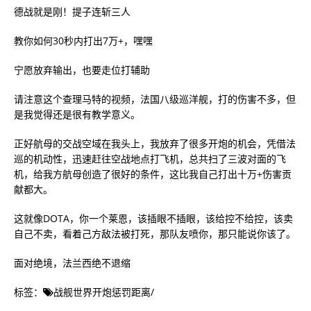
德战就是刚！提子连斩三人
教你如何30秒内打出7万+，嘿嘿
宁愿放弃输出，也要走位打辅助
请注意这个查理马特的视频，法国八级巡洋舰，打的伤害不多，但
是我觉得还是很有教学意义。
正好航母的交战空域在我头上，我放弃了很多开炮的机会，凭借法
巡的机动性，迅速赶往空战地点打飞机，总共扫了三波对面的飞
机，给我方航母创造了很好的条件，这比我自己打出十万+伤害贡
献都大。
这就像DOTA，你一个莱恩，该插眼不插眼，该给控不给控，该卖
自己不卖，看着己方敌法被打死，那队友喷你，那只能说你该了。
面对绝境，法兰西绝不退缩
标签：
战舰世界开炮惩罚距离
/