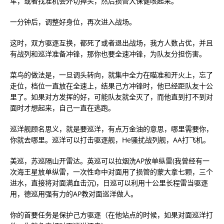
车，或者找准机会外切掉头，然后损管大保健咳起来。
一分钟后，调整好身位，再次进入战场。
这时，双方驱逐互换，都死了或者退出战场，我方人数占优，并且
有战列和巡洋准备冲锋，那你也要全速冲锋，为队友分担伤害。
菜鸟的做法是，一旦调头转向，就集中全力在瞄准和开火上，忘了
走位，档位一直放在全速上，结果己方冲锋时，他已经距队友十公
里了。如果对方发挥的好，可能队友就全灭了，而他直到打不到对
面时才想起来，自己一直在逃跑。
巡洋舰顾名思义，就是要巡洋，有点万金油的意思，哪里需要你，
你就去哪里。巡洋可以打击驱逐舰，He骚扰战列舰，AA打飞机。
美巡，苏巡隔山开雷达。英巡可以拉烟洗AP放单纵雷(我曾经有一
次海王星放单纵雷，一次性命中对面用了损管的蒙大拿七颗，三个
进水，直接将对面满血击沉)，日巡可以利用十公里长程雷当驱逐
用，德巡用强有力的AP教对面巡洋做人。
你的首要任务是保护己方驱逐（在他站点的时候，如果对面巡洋打