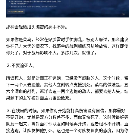
那种会轻微甩头骗雷的高手不算。
如果你是菜鸟，经常在贴脸雷时手忙脚乱，被别人躲过，那么建议
你在己方大优的情况下，找落单的战列舰练习贴脸放雷，这样即使
你死了，对于战局影响不大，多练几次，就懂了。
２.不要追死人。
所谓死人，就是对面正在逃跑，已经没有威胁的人。这个时候，留
下一两个人去追他，其他人立刻转点支援别处。菜鸟的做法是，五
六个满血的战列，巡洋去追一两个逃跑的敌人，都要去抢人头，结
果剩下的友军被对面主力围殴致死。
３.在残局的时候，如果你对开炮能打高伤害没有自信，那你最好
不要开炮，尤其是双方分数差不多，而你又快死了。这时候最好等
队友一起来，等对面打你队友的时候再开炮，或者根本不开炮，直
接逃跑，让队友把他打死。这也是一个对队友负责的态度，因为你