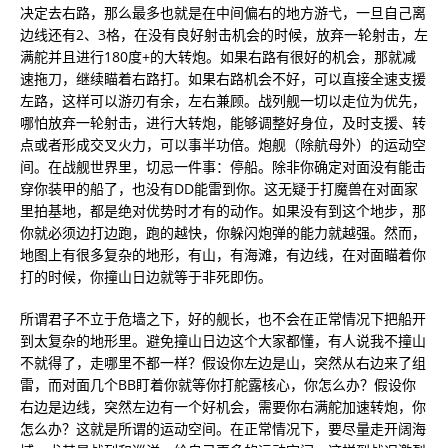
决定去右路，那么最多也就是在中间偏右的地方游弋，一旦自己离
边线还有2、3格，在没有良好射击机会的时候，放弃一轮射击，左
满舵并且进行180度+的大转炮。如果右路有很好的机会，那就减
速拖刀，继续瞄着右路打。如果右路机会不好，可以直接全速支援
左路，这样可以游刃有余，左右兼顾。战列舰一切以走位为优先，
哪怕放弃一轮射击，进行大转炮，能够调整好身位，及时支援、转
点或者形成交叉火力，可以事半功倍。炮舰（除航母外）的运动空
间。在战舰世界里，切忌一件事：停船。除非你确定对面没有能击
穿你装甲的船了，也没有DD能雷到你。这无疑于打魔兽在对面家
里拍基地，都是绝对优势时才有的动作。如果没有到这个地步，那
你就必须边打边跑，跑的越快，你躲闪炮弹的能力就越强。然而，
地图上有很多复杂的地形，有山，有海滩，有边线，在对面瞄着你
打的时候，你撞山日边就等于非死即伤。
所谓君子不立于危墙之下，好的舰长，也不会在正常情况下把船开
到太复杂的地形里。避免撞山日边这个大家都懂，有人说我不撞山
不就得了，走哪里不都一样？假设你左边是山，突然从右边来了组
雷，而对面几个BB盯着你就等你打舵露核心，你怎么办？假设你
右边是边线，突然左边有一个好机会，需要你右满舵加速转炮，你
怎么办？这就是所谓的运动空间。在正常情况下，要尽量走开阔海