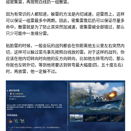
组密集雷，再按照白线扔一组散雷。
因为有常识的人都知道，躲雷的方法是内切减速，迎雷而上，这样
可以保证一组雷最多中两颗。因此，密集雷靠后扔可以保证尽量多
命中，散雷就是为了防止其突然加减速，密集雷被全部错过，那么
只少可能中一发缘分雷。
贴脸雷的时候，一般会玩的战列都会在你距离他五公里左右突然内
切，这样可以躲过菜鸟事先按照白线放的雷。对于这样的战列，你
应该在他内切转向时向他的反方向转向，比如他左转弯内切，那么
你就也左转外切，等到他将要达到转弯最大幅度(四，五十度左右)
时，再放雷，他一定躲不过。