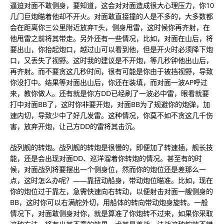
逼迫对面不敢侧身，要知道，这会对对面造成很大心理压力，你10
几门巨炮瞄着他却不开火。对面敢直接撞的人是不多的，大多数都
会在距离你三公里附近放弃T头，侧身甩雷，这时候你再齐射，在
他甩雷之前将其带走。另外还有一些情况，比如，对面在山后，将
要出山，你抬起炮口，越过山可以看到他，但是开火时必须降下炮
口，又丢失了视野。这时我的建议是不开炮，等几秒钟他出山后，
再齐射。而不要贪这几秒时间，很有可能是你由于被挡视野，导致
你没打中。结果等对面出山后，你还在装填，而对面一波AP呼过
来，教你做人。还有就是你方DD已经刷了一波必中雷，眼看就要
打中对面BB了，这时你非要开炮，对面BB为了规避你的炮弹，加
速内切，导致少中了好几发雷。这种情况，你莫不如不贪这几千伤
害，放弃开炮，让己方DD的雷将其击沉。
战列舰的转炮。战列舰的转炮是很慢的，即便加了转速插，舰长技
能，还是会出现对面DD、巡洋溜着你转炮的情况。甚至有的时
候，对面战列将要摆出一个侧身位，然而你的炮位还是差那么一
点，这时怎么办呢？——靠扭动船身，带动炮位瞄准。比如，现在
你的炮位过于靠左，急需快速向右转动，以便射击对面一艘侧身的
BB，这时你可以右满舵外切，用船体的转向带动炮身旋转。一般
情况下，对面敢侧身对你，就是算准了你炮转不过来，如果你采取