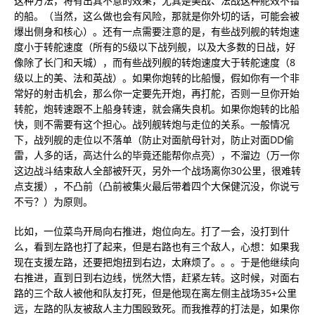
这种方法，将有出其不意的效果，尤其是美战、法战这种舵效不错
的船。（当然，这么做也会有风险，那就是你外切的话，可能会被
爆出侧身和核心）。还有一点需要注意的是，有些战列舰的转炮速
度小于转舵速度（所有的5级以下战列舰，以及大多数的日战，好
像除了长门和天城），而有些战列舰的转炮速度大于转舵速度（8
级以上的美、法和英战）。如果你炮转的比船慢，假如你有一个非
常好的射击机会，那么你一定要先开炮，再打舵，否则一旦你开始
转舵，炮转速跟不上船身转速，就会痛失良机。如果你炮转的比船
快，则不需要有这个担心。战列舰转炮与走位的关系。一般情况
下，战列舰的走位以不落单（防止对面航母针对，防止对面DD偷
雷，人多的话，高达什么的毕竟还能帮你点亮），不溜边（万一你
这边战斗结束敌人全部被歼灭，另外一个战场离你30公里，很难转
点支援），不凸前（凸前被集火最后带着四个大保健沉没，你说亏
不亏？）为原则。
比如，一位菜鸟开局向右推进，炮位向左。打了一会，没打到什
么，看到左路也打了起来，但是右路也有三个敌人，心想：如果我
现在支援左路，还要把炮扭到右边，太麻烦了。。。于是他继续向
右推进，直到日到右边线，恍然大悟，赶紧左转。这时候，对面右
路的三个敌人被他和队友打死，但是他现在离左侧主战场35+公里
远，左路的队友被敌人主力围殴致死。而我推荐的打法是，如果你