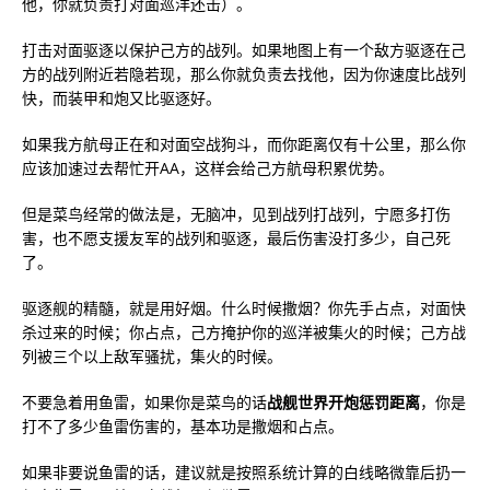
他，你就负责打对面巡洋还击）。
打击对面驱逐以保护己方的战列。如果地图上有一个敌方驱逐在己
方的战列附近若隐若现，那么你就负责去找他，因为你速度比战列
快，而装甲和炮又比驱逐好。
如果我方航母正在和对面空战狗斗，而你距离仅有十公里，那么你
应该加速过去帮忙开AA，这样会给己方航母积累优势。
但是菜鸟经常的做法是，无脑冲，见到战列打战列，宁愿多打伤
害，也不愿支援友军的战列和驱逐，最后伤害没打多少，自己死
了。
驱逐舰的精髓，就是用好烟。什么时候撒烟？你先手占点，对面快
杀过来的时候；你占点，己方掩护你的巡洋被集火的时候；己方战
列被三个以上敌军骚扰，集火的时候。
不要急着用鱼雷，如果你是菜鸟的话
战舰世界开炮惩罚距离
，你是
打不了多少鱼雷伤害的，基本功是撒烟和占点。
如果非要说鱼雷的话，建议就是按照系统计算的白线略微靠后扔一