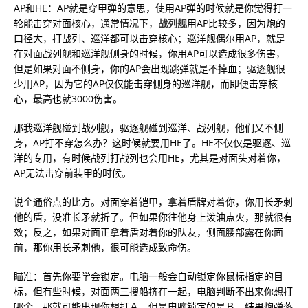
AP和HE：AP就是穿甲弹的意思，使用AP弹的时候就是你觉得打一
轮能击穿对面核心，通常情况下，
战列舰
用AP比较多，因为炮的
口径大，打战列、巡洋都可以击穿核心；巡洋舰偶尔用AP，就是
在对面战列舰和巡洋舰侧身的时候，你用AP可以造成很多伤害，
但是如果对面不侧身，你的AP会出现跳弹就是不掉血；驱逐舰很
少用AP，因为它的AP仅仅能击穿侧身的巡洋舰，而即便击穿核
心，最高也就3000伤害。
那我巡洋舰碰到战列舰，驱逐舰碰到巡洋、战列舰，他们又不侧
身，AP打不穿怎么办？这时候就要用HE了。HE不仅仅是驱逐、巡
洋的专用，有时候战列打战列也会用HE，尤其是对面头对着你，
AP无法击穿前装甲的时候。
说个通俗点的比方。对面穿着铠甲，拿着盾牌对着你，你用长矛刺
他的盾，没准长矛就折了。但如果你往他身上泼油点火，那就很有
效；反之，如果对面正拿着盾对着你的队友，侧面腰部露在你面
前，那你用长矛刺他，很可能造成致命伤。
瞄准：首先你要学会锁定。电脑一般会自动锁定你鼠标指定的目
标，但有些时候，对面两三搜船挤在一起，电脑判断不出来你想打
哪个，那就可能出现你想打Ａ，但是电脑锁定的是Ｂ，结果炮弹落