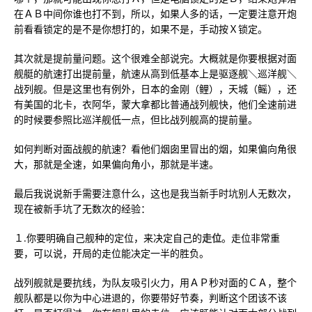
在ＡＢ中间你谁也打不到，所以，如果人多的话，一定要注意开炮
前看看锁定的是不是你想打的，如果不是，手动按Ｘ锁定。
其次就是提前量问题。这个很难全部说完。大概就是你要根据对面
舰艇的航速打出提前量，航速从高到低基本上是驱逐舰＼巡洋舰＼
战列舰。但是这里也有例外，日本的金刚（鲤），天城（鳐），还
有美国的北卡，衣阿华，蒙大拿都比普通战列舰快，他们全速前进
的时候要参照比巡洋舰低一点，但比战列舰高的提前量。
如何判断对面战舰的航速？看他们烟囱里冒出的烟，如果偏向角很
大，那就是全速，如果偏向角小，那就是半速。
最后我说说新手需要注意什么，这也是我当新手时坑别人无数次，
现在被新手坑了无数次的经验：
１.你要明确自己舰种的定位，来决定自己的
走位
。走位非常重
要，可以说，开局的走位能决定一半的胜负。
战列舰就是要抗线，为队友吸引火力，用ＡＰ秒对面的ＣＡ，整个
舰队都是以你为中心进退的，你要带好节奏，判断这个团该不该