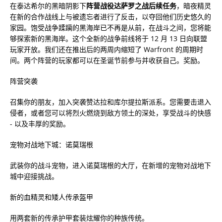
在泰达希尔的黑暗阴影下
阵营战役达萨罗之战后续任务
，暗夜精灵
在新的合作战线上与被遗忘者进行了反击，以夺回他们历史悠久的
家园。饱受战争蹂躏的黑海岸已不再是从前，在战斗之间，您将能
够探索新的黑海岸。这个全新的战争前线将于 12 月 13 日向联盟
玩家开放。我们还在推出后的两周内缩短了 Warfront 的周期时
间。两个阵营的玩家都可以在圣诞节前参与并收获自己。奖励。
阵营突袭
召集你的朋友，加入突袭赞达拉和库尔提拉斯派系。您需要击退入
侵者，或者您可以将烈火燃烧到敌方领土的深处，享受战斗的快感
- 以及丰厚的奖励。
宠物对战地下城：诺莫瑞根
武装你的战斗宠物，进入诺莫瑞根的大厅，在新增的宠物对战地下
城中迎接挑战。
新的血精灵和矮人传承盔甲
用两套新的传承护甲套装炫耀你的种族传统。