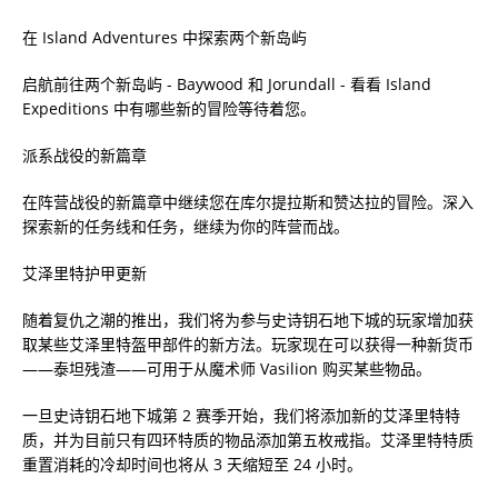
在 Island Adventures 中探索两个新岛屿
启航前往两个新岛屿 - Baywo​​od 和 Jorundall - 看看 Island
Expeditions 中有哪些新的冒险等待着您。
派系战役的新篇章
在阵营战役的新篇章中继续您在库尔提拉斯和赞达拉的冒险。深入
探索新的任务线和任务，继续为你的阵营而战。
艾泽里特护甲更新
随着复仇之潮的推出，我们将为参与史诗钥石地下城的玩家增加获
取某些艾泽里特盔甲部件的新方法。玩家现在可以获得一种新货币
——泰坦残渣——可用于从魔术师 Vasilion 购买某些物品。
一旦史诗钥石地下城第 2 赛季开始，我们将添加新的艾泽里特特
质，并为目前只有四环特质的物品添加第五枚戒指。艾泽里特特质
重置消耗的冷却时间也将从 3 天缩短至 24 小时。