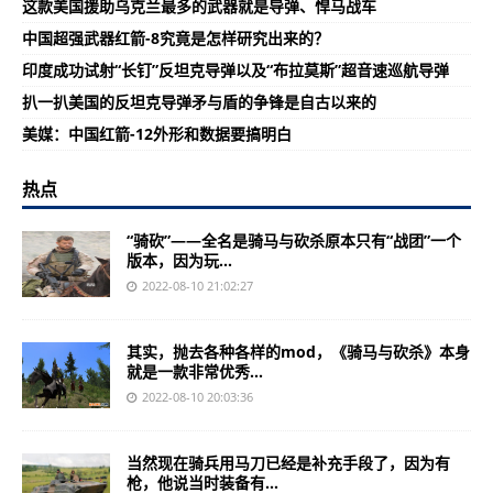
这款美国援助乌克兰最多的武器就是导弹、悍马战车
中国超强武器红箭-8究竟是怎样研究出来的？
印度成功试射“长钉”反坦克导弹以及“布拉莫斯”超音速巡航导弹
扒一扒美国的反坦克导弹矛与盾的争锋是自古以来的
美媒：中国红箭-12外形和数据要搞明白
热点
“骑砍”——全名是骑马与砍杀原本只有“战团”一个
版本，因为玩...
2022-08-10 21:02:27
其实，抛去各种各样的mod，《骑马与砍杀》本身
就是一款非常优秀...
2022-08-10 20:03:36
当然现在骑兵用马刀已经是补充手段了，因为有
枪，他说当时装备有...