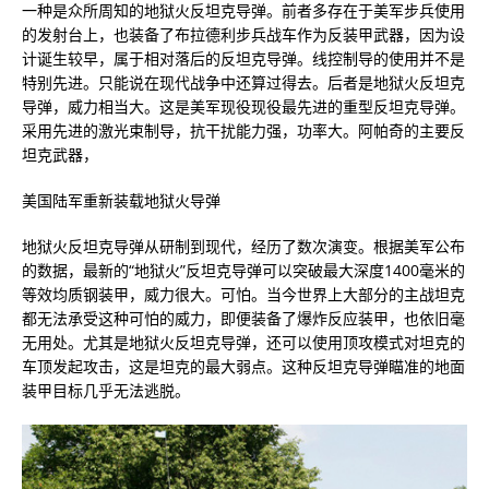
一种是众所周知的地狱火反坦克导弹。前者多存在于美军步兵使用
的发射台上，也装备了布拉德利步兵战车作为反装甲武器，因为设
计诞生较早，属于相对落后的反坦克导弹。线控制导的使用并不是
特别先进。只能说在现代战争中还算过得去。后者是地狱火反坦克
导弹，威力相当大。这是美军现役现役最先进的重型反坦克导弹。
采用先进的激光束制导，抗干扰能力强，功率大。阿帕奇的主要反
坦克武器，
美国陆军重新装载地狱火导弹
地狱火反坦克导弹从研制到现代，经历了数次演变。根据美军公布
的数据，最新的“地狱火”反坦克导弹可以突破最大深度1400毫米的
等效均质钢装甲，威力很大。可怕。当今世界上大部分的主战坦克
都无法承受这种可怕的威力，即便装备了爆炸反应装甲，也依旧毫
无用处。尤其是地狱火反坦克导弹，还可以使用顶攻模式对坦克的
车顶发起攻击，这是坦克的最大弱点。这种反坦克导弹瞄准的地面
装甲目标几乎无法逃脱。