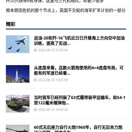
歼20只携带6枚导弹，这是与三代机相比，却要少很多
根本原因危机的那个节点上，英国不交船的海军扩军计划的一部分
精彩
运油-20和歼-16飞机近日已开展海上方向空中加油
训练，提高了实战...
2022-08-10 21:03:44
从底盘来看，这款火箭炮使用的4×4底盘布局，可
能有的军迷已经看...
2022-08-10 13:01:59
当时我军已经列装了63式履带装甲运输车，和54-1
型122毫米榴弹炮...
2022-08-10 10:00:58
60式无后座力自行火炮1960年，自行无后坐力炮