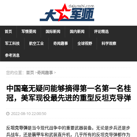
首页
军情要闻
国际新闻
国内新闻
评论精选
军工科技
航空工业
奇闻趣事
全球视野
科学观察
参考消息
您的位置：
首页
>
奇闻趣事
>
中国毫无疑问能够摘得第一名第一名桂
冠，美军现役最先进的重型反坦克导弹
2022-08-10 22:00:50
反
坦克
导弹
是当今现代战争中的重要武器装备。无论是步兵还是步
兵战车，还是
装甲
车和武装直升机，几乎所有的反坦克导弹都作为