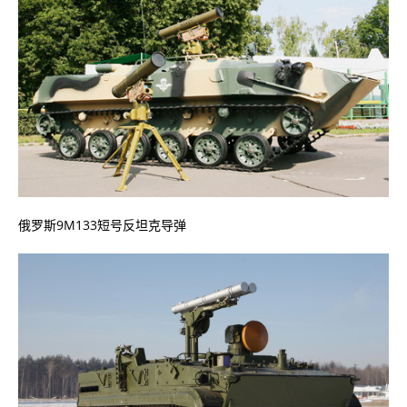
俄罗斯9M133短号反坦克导弹