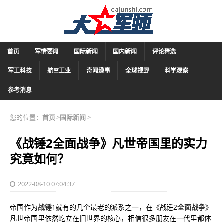
首页
军情要闻
国际新闻
国内新闻
评论精选
军工科技
航空工业
奇闻趣事
全球视野
科学观察
参考消息
您的位置：
首页
>
国际新闻
>
《战锤2全面战争》凡世帝国里的实力
究竟如何？
2022-08-10 07:04:37
帝国作为
战锤
1就有的几个最老的派系之一，在《战锤2
全面战争
》
凡世帝国里依然屹立在旧世界的核心，相信很多朋友在一代里都体