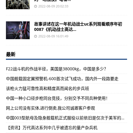
2022-08-09 20:02:33
故事讲述在这一年机动战士uc系列观看顺序年初
0087《机动战士高达...
2022-08-09 16:01:49
最新
F22战斗机的作战半径，美国是38000kg，中国是多少？
中国舰载固定翼预警机-600首次试飞成功，国内外一段路要走
该枪火力猛可靠性高和精度高而闻名的步兵班
中国一种小口径步枪同台竞技，分别交予不同兵种使用！
网上公司没有实体,进行倒卖,我公司诚邀客户参观
中国003型航母及隐身舰载机正式服役以前依旧是仅次于美军的力量
【资讯】万代高达系列中几乎被遗忘的量产杂兵机