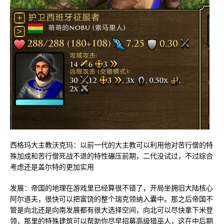
西格玛大主教沃克玛：以前一代的大主教可以利用他对苦行僧的特
殊加成和苦行僧死战不退的特性碾压前期，二代没试过，不过综合
考虑还是盖尔特的更加实用
发展：帝国的地理在游戏里已经算很不错了，开局坐拥旧大陆核心
阿尔道夫，很快可以把富饶的整个瑞克领纳入囊中。那之后帝国不
管是向北还是向南发展都有很大选择空间，向北可以尽快拿下米登
领，那里的特殊建筑可以帮助你尽早招募高级猎巫人，这在中后期