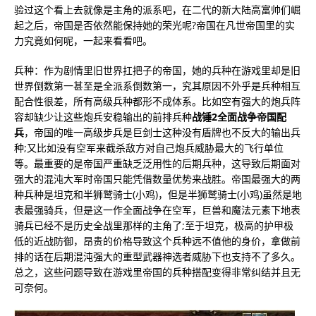
验过这个看上去就像是主角的派系吧，在二代的新大陆高富帅们崛
起之后，帝国是否依然能保持她的荣光呢?帝国在凡世帝国里的实
力究竟如何呢，一起来看看吧。
兵种：作为剧情里旧世界扛把子的帝国，她的兵种在游戏里却是旧
世界倒数第一甚至是全派系倒数第一，究其原因不外乎是兵种相互
配合性很差，所有高级兵种都形不成体系。比如空有强大的炮兵阵
容却缺少让这些炮兵安稳输出的前排兵种
战锤2全面战争帝国配
兵
，帝国的唯一高级步兵是巨剑士这种没有盾牌也不反大的输出兵
种;又比如没有空军来截杀敌方对自己炮兵威胁最大的飞行单位
等。最重要的是帝国严重缺乏泛用性的后期兵种，这导致后期面对
强大的混沌大军时帝国只能凭借数量优势来战胜。帝国最强大的两
种兵种是坦克和半狮鹫骑士(小鸡)，但是半狮鹫骑士(小鸡)虽然是地
表最强骑兵，但是这一作全面战争在空军，巨兽和魔法元素下地表
骑兵已经不是历史全战里那样的主角了;至于坦克，极高的护甲极
低的近战防御，昂贵的价格导致这个兵种远不值他的身价，拿做前
排的话在后期混沌强大的重型武器神选者威胁下也支持不了多久。
总之，这些问题导致在游戏里帝国的兵种搭配变得非常纠结并且无
可奈何。