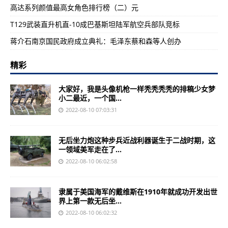
高达系列颜值最高女角色排行榜（二）元
T129武装直升机直-10成巴基斯坦陆军航空兵部队竞标
蒋介石南京国民政府成立典礼：毛泽东蔡和森等人创办
精彩
大家好，我是头像机枪一样秃秃秃秃的排稿少女梦
小二最近，一个国...
2022-08-10 07:03:31
无后坐力炮这种步兵近战利器诞生于二战时期，这
一领域美军走在了...
2022-08-10 06:02:58
隶属于美国海军的戴维斯在1910年就成功开发出世
界上第一款无后坐...
2022-08-10 06:02:32