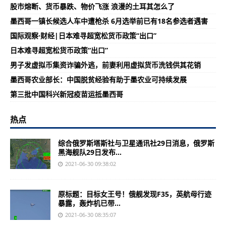
股市熔断、货币暴跌、物价飞涨 浪漫的土耳其怎么了
墨西哥一镇长候选人车中遭枪杀 6月选举前已有18名参选者遇害
国际观察·财经|日本难寻超宽松货币政策“出口”
日本难寻超宽松货币政策“出口”
男子发虚拟币集资诈骗外逃，前妻利用虚拟货币洗钱供其花销
墨西哥农业部长：中国脱贫经验有助于墨农业可持续发展
第三批中国科兴新冠疫苗运抵墨西哥
热点
综合俄罗斯塔斯社与卫星通讯社29日消息，俄罗斯
黑海舰队29日发布...
2021-06-30 09:38:02
原标题：目标女王号！俄舰发现F35，英航母行迹
暴露，轰炸机已带...
2021-06-30 08:35:07