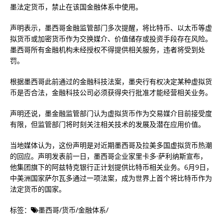
墨法定货币，禁止在该国金融体系中使用。
声明表示，墨西哥金融监管部门多次提醒，将比特币、以太币等虚
拟货币或加密货币作为交换媒介、价值储存或投资手段存在风险。
墨西哥所有金融机构未经授权不得提供相关服务，违者将受到处
罚。
根据墨西哥此前通过的金融科技法案，墨央行有权决定某种虚拟货
币是否合法，金融科技公司必须获得央行批准才能经营相关业务。
声明还说，墨金融监管部门认为虚拟货币作为交易媒介目前接受度
有限，但监管部门将时刻关注相关技术的发展及潜在应用价值。
当地媒体认为，这份声明是对近期墨西哥及拉美多国虚拟货币热潮
的回应。声明发表前一日，墨西哥企业家里卡多·萨利纳斯宣布，
他集团旗下的阿兹特克银行正计划提供比特币相关业务。6月9日，
中美洲国家萨尔瓦多通过一项法案，成为世界上首个将比特币作为
法定货币的国家。
标签：
墨西哥
/
货币
/
金融体系
/