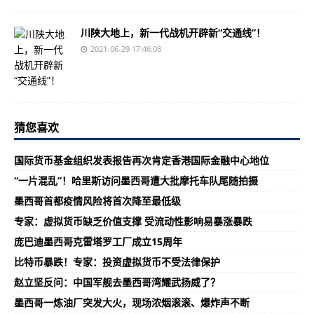
川陕大地上，新一代战机开辟新“交通线”！
2021-06-29 17:46:08
猜您喜欢
国际货币基金组织发表报告再次肯定香港国际金融中心地位
“一片混乱”！哈里斯访问墨西哥遭大批摩托车队尾随拍摄
墨西哥首都疫情风险将首次降至最低级
专家：虚拟货币缺乏价值支撑 受流动性影响易暴涨暴跌
庞巴迪墨西哥克雷塔罗工厂成立15周年
比特币暴跌！专家：投资虚拟货币不受法律保护
赵立坚反问：中国军舰去墨西哥湾耀武扬威了？
墨西哥一炼油厂突发大火，现场浓烟滚滚、爆炸声不断