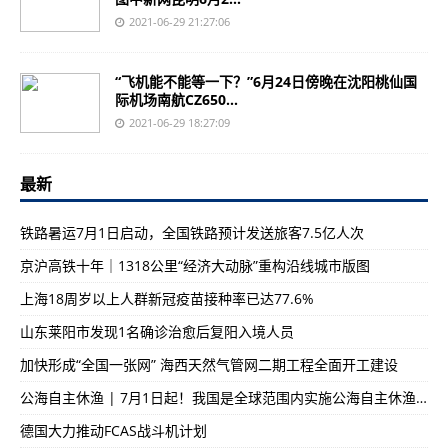
2021-06-29 21:27:06
“飞机能不能等一下？”6月24日傍晚在沈阳桃仙国
际机场南航CZ650...
2021-06-29 18:27:09
最新
铁路暑运7月1日启动，全国铁路预计发送旅客7.5亿人次
京沪高铁十年｜1318公里“经济大动脉”重构沿线城市版图
上海18周岁以上人群新冠疫苗接种率已达77.6%
山东莱阳市发现1名确诊治愈后复阳入境人员
加快形成“全国一张网” 海西天然气管网二期工程全面开工建设
公海自主休渔 | 7月1日起！我国是全球范围内实施公海自主休渔措施的首个国家
德国大力推动FCAS战斗机计划