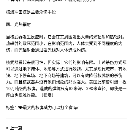
核爆冲击波是主要杀伤手段
四、光热辐射
当核武器发生反应时，它会在其周围发出大量的光辐射和热辐射。
热辐射的致死范围小，在影响范围内，人体会受到不同程度的灼
伤，而光辐射会通过强光线对人体造成灼伤。
核武器看起来很可怕，但实际上它们的影响有限。上述杀伤方式都
可以通过地下掩体、地形等方式进行躲避。尤其是现代城市，有地
铁、地下停车场、地下商场等建筑，可以有效降低核武器的杀伤
力。而且核武器并没有他们想象的那么强大。美国此前曾引爆一枚
10万吨级的核弹，造成的弹坑只有82米深、390米直径。即使是一
座山也很难炸毁。（狼烟）
标签：
最大的核弹威力可以打个省吗
/
上一篇