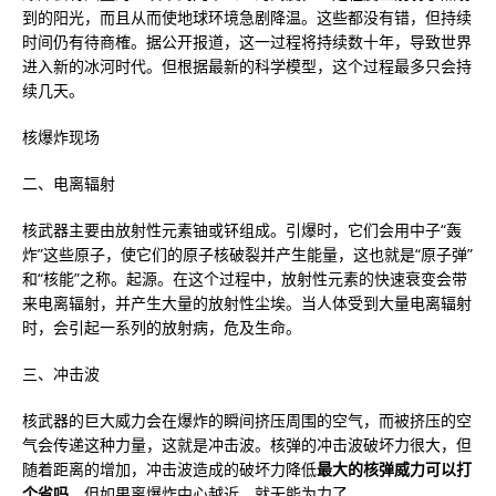
到的阳光，而且从而使地球环境急剧降温。这些都没有错，但持续
时间仍有待商榷。据公开报道，这一过程将持续数十年，导致世界
进入新的冰河时代。但根据最新的科学模型，这个过程最多只会持
续几天。
核爆炸现场
二、电离辐射
核武器主要由放射性元素铀或钚组成。引爆时，它们会用中子“轰
炸”这些原子，使它们的原子核破裂并产生能量，这也就是“原子弹”
和“核能”之称。起源。在这个过程中，放射性元素的快速衰变会带
来电离辐射，并产生大量的放射性尘埃。当人体受到大量电离辐射
时，会引起一系列的放射病，危及生命。
三、冲击波
核武器的巨大威力会在爆炸的瞬间挤压周围的空气，而被挤压的空
气会传递这种力量，这就是冲击波。核弹的冲击波破坏力很大，但
随着距离的增加，冲击波造成的破坏力降低
最大的核弹威力可以打
个省吗
，但如果离爆炸中心越近，就无能为力了。