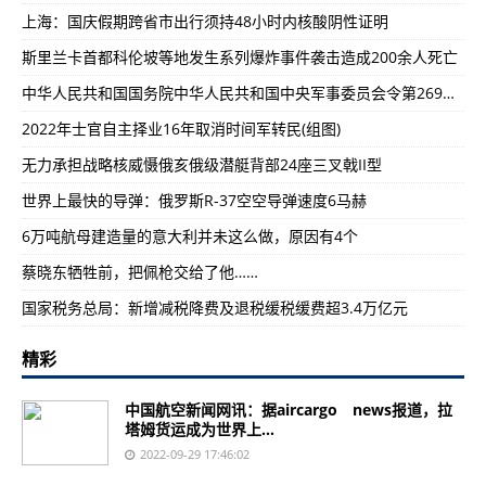
上海：国庆假期跨省市出行须持48小时内核酸阴性证明
斯里兰卡首都科伦坡等地发生系列爆炸事件袭击造成200余人死亡
中华人民共和国国务院中华人民共和国中央军事委员会令第269号发布《国务院、中央军事委员会关于修改〈中国人民解放军现役士兵服役条例》的决定
2022年士官自主择业16年取消时间军转民(组图)
无力承担战略核威慑俄亥俄级潜艇背部24座三叉戟II型
世界上最快的导弹：俄罗斯R-37空空导弹速度6马赫
6万吨航母建造量的意大利并未这么做，原因有4个
蔡晓东牺牲前，把佩枪交给了他……
国家税务总局：新增减税降费及退税缓税缓费超3.4万亿元
精彩
中国航空新闻网讯：据aircargo news报道，拉
塔姆货运成为世界上...
2022-09-29 17:46:02