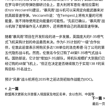
在罗马举行的导弹防御研讨会上，意大利将军恩佐·维恰拉雷利
(Enzo Vecciarelli)建议，“暴风雨”战斗机可以采用定向能武器来对
抗高超音速导弹。Vecciarelli说：“在Tempest上将有大量的可用
能量，我不排除使用定向能量的可能性。”先前已确认，“暴风雨”战
斗机除了能够操作无人机群外，还将携带自己的高超音速导弹。
随着“暴风雨”项目在开发阶段的进一步发展，英国庞大的F-35喷气
式飞机采购计划的命运悬而未决。作为F-35计划的“一级”合作伙
伴，伦敦此前曾表示将购买多达138单位的洛克希德·马丁公司的第
五代隐形战斗机。然而，伦敦迄今仅订购了48架F-35喷气式战斗
机。国防部说，它计划“增加[F-35]部队，将机队规模扩大到我们已
经订购的48架飞机上，”但正在决定是否继续致力于实现138 F的采
购目标-35名战士。
预计“风暴”战斗机将在2035年之前达到初始作战能力(IOC)。
上一篇
欧盟再次更新允许旅客入境国家及地区名单，含以色列、中国等
下一篇
最后一页