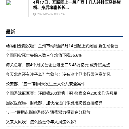
4月17日，互联网上一段广西十几人并排压马路堵
桥、身后堵塞长长...
2021-05-07 09:27:45
最新
动物们要搬家啦！兰州市动物园5月14日起正式闭园 野生动物园10月前开放
全国因灾死亡失踪人数三年均值下降36.6%
海关总署：前4个月民营企业进出口5.48万亿元 成外贸亮点
今天北京还有沙子么？气象台：没有沙尘但出行须注意防风
公安部：“五一”期间未发生重大公共安全案件
全国游泳冠军赛：汪顺摘200混第十冠 徐嘉余夺200米仰泳冠军
国家医保局、财政部：加快推进门诊费用跨省直接结算
“五一”假期点燃旅游经济 消费潜力得到充分释放
又来大风吹！怎么感觉今年大风这么多？