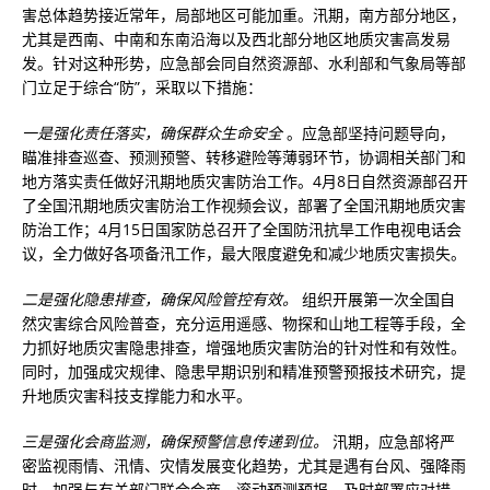
害总体趋势接近常年，局部地区可能加重。汛期，南方部分地区，
尤其是西南、中南和东南沿海以及西北部分地区地质灾害高发易
发。针对这种形势，应急部会同自然资源部、水利部和气象局等部
门立足于综合“防”，采取以下措施：
一是强化责任落实，确保群众生命安全
。应急部坚持问题导向，
瞄准排查巡查、预测预警、转移避险等薄弱环节，协调相关部门和
地方落实责任做好汛期地质灾害防治工作。4月8日自然资源部召开
了全国汛期地质灾害防治工作视频会议，部署了全国汛期地质灾害
防治工作；4月15日国家防总召开了全国防汛抗旱工作电视电话会
议，全力做好各项备汛工作，最大限度避免和减少地质灾害损失。
二是强化隐患排查，确保风险管控有效。
组织开展第一次全国自
然灾害综合风险普查，充分运用遥感、物探和山地工程等手段，全
力抓好地质灾害隐患排查，增强地质灾害防治的针对性和有效性。
同时，加强成灾规律、隐患早期识别和精准预警预报技术研究，提
升地质灾害科技支撑能力和水平。
三是强化会商监测，确保预警信息传递到位。
汛期，应急部将严
密监视雨情、汛情、灾情发展变化趋势，尤其是遇有台风、强降雨
时，加强与有关部门联合会商，滚动预测预报，及时部署应对措