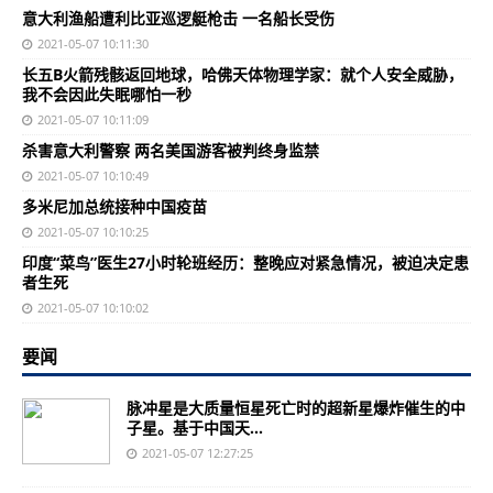
意大利渔船遭利比亚巡逻艇枪击 一名船长受伤
2021-05-07 10:11:30
长五B火箭残骸返回地球，哈佛天体物理学家：就个人安全威胁，
我不会因此失眠哪怕一秒
2021-05-07 10:11:09
杀害意大利警察 两名美国游客被判终身监禁
2021-05-07 10:10:49
多米尼加总统接种中国疫苗
2021-05-07 10:10:25
印度“菜鸟”医生27小时轮班经历：整晚应对紧急情况，被迫决定患
者生死
2021-05-07 10:10:02
要闻
脉冲星是大质量恒星死亡时的超新星爆炸催生的中
子星。基于中国天...
2021-05-07 12:27:25