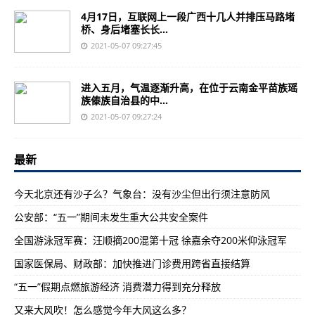
4月17日，互联网上一段广西十几人并排压马路堵
桥、身后堵塞长长...
2021-05-07 09:27:45
进入五月，气温逐渐升高，在位于云南金平苗族瑶
族傣族自治县的中...
2021-05-07 09:27:24
最新
今天北京还有沙子么？气象台：没有沙尘但出行须注意防风
公安部：“五一”期间未发生重大公共安全案件
全国游泳冠军赛：汪顺摘200混第十冠 徐嘉余夺200米仰泳冠军
国家医保局、财政部：加快推进门诊费用跨省直接结算
“五一”假期点燃旅游经济 消费潜力得到充分释放
又来大风吹！怎么感觉今年大风这么多？