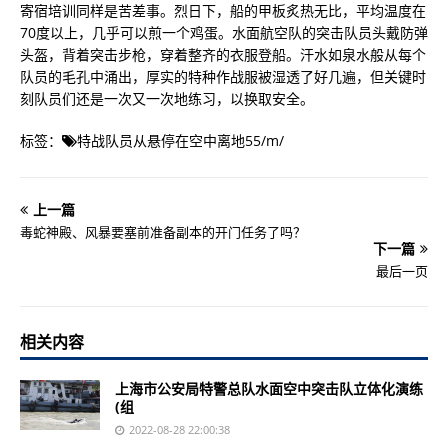
寄宿培训同样是苦差事。烈日下，船的甲板炙热无比，平均温度在
70度以上，几乎可以煎一个鸡蛋。水面航空队的突击队员头戴防弹
头盔，背着突击步枪，穿着整齐的衣服登船。汗水如泉水般从每个
队员的毛孔中涌出，厚实的特种作战服被湿透了好几遍，但关键时
刻队员们还是一次又一次地练习，以换取安全。
标签：
特战队员从悬停在空中离地55
/
m
/
上一篇
毒蛇神殿、风暴要塞前准备副本的开门任务了吗？
下一篇
最后一页
相关内容
上海市公安局特警总队水面空中突击队立体化演练
(组
2022-08-28 22:00:38