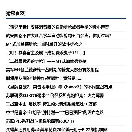
猜您喜欢
【话说军世】安装消音器的自动步枪或者手枪的微小声音
武安国忍不住大吐苦水半自动步枪约五百余支，你见过吗？
M1式加兰德步枪：当时最好的战斗步枪之一
【叮！恭喜宿主及属下成功诛杀鬼子121！】
【二战最优秀的步枪】——M1式加兰德步枪
美军M1伽兰德步枪一战时期的枪支大部分有效射程
刷爆朋友圈的“特种作战精髓”，竟然是……
《皇牌空战7：突击地平线》与《hawx2》的不同空战有点
苏联研发ZIS-376毫米41倍径反坦克炮坦克：火力薄弱
二战至今由“喀秋莎”衍生的火箭炮系统超过10万部
中世纪皇帝“红胡子”腓特烈一世“巴巴罗萨”的灭亡之路
苏联I-15系列战斗机性能简表(630/H)
买得起还要用得起:美军花费70亿美元用于F-22战机维修