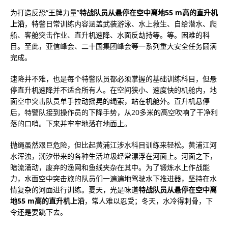
为打造反恐“王牌力量”
特战队员从悬停在空中离地55 m高的直升机
上沿
，特警日常训练内容涵盖武装游泳、水上救生、自给潜水、爬
船、客舱突击作业、直升机速降、水面反劫持等。等。困难的科
目。至此，亚信峰会、二十国集团峰会等一系列重大安全任务圆满
完成。
速降并不难，也是每个特警队员都必须掌握的基础训练科目，但悬
停直升机速降并不适合所有人。在空间狭小、速度快的机舱内，地
面空中突击队员单手拉动摇晃的绳索，站在机舱外。直升机悬停
后，特警队接到操作员的下降手势，从20多米的高空吹响了干净利
落的口哨。下来并牢牢地落在地面上。
抛绳虽然艰巨危险，但比起黄浦江涉水科目训练来轻松。黄浦江河
水浑浊，潮汐带来的各种生活垃圾经常漂浮在河面上。河面之下，
暗流涌动，废弃的渔网和鱼线夹杂在其中。为了锻炼水上作战能
力，水面空中突击旅的队员们一遍遍地驾驶水下推进器，坚持在水
情复杂的河面进行训练。夏天，光是味道
特战队员从悬停在空中离
地55 m高的直升机上沿
，常人难以忍受；冬天，水冷得刺骨，下
令还是要跳下去。