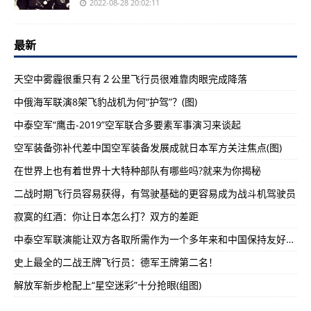
2022-08-28 20:02:11
最新
天空中雾霾很重只有２公里飞行员很难靠肉眼完成降落
中俄海军联演8架飞豹战机为何“护驾”？(图)
中泰空军“鹰击-2019”空军联合多要素军事演习来谈起
空军装备弥补代差中国空军装备发展成就日本军方关注焦点(图)
在世界上也有着世界十大特种部队有哪些吗?就来为你揭秘
二战时期飞行员容易获得，有驾驶基础的更容易成为战斗机驾驶员
寂寞的红酒：你让日本怎么打？双方的差距
中泰空军联演能让双方各取所需作为一个多年来和中国保持友好关系的国家
史上最全的二战王牌飞行员：德军王牌第二名！
解放军新步枪配上“星空迷彩”十分抢眼(组图)