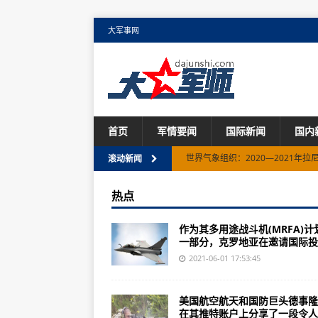
大军事网
首页
军情要闻
国际新闻
国内
世界气象组织：2020—2021年
滚动新闻
美国被曝利用丹麦情报部门监听欧
热点
永不关闭的“监听门”
作为其多用途战斗机(MRFA)计
环球深观察丨美国“黑色华尔街”的
一部分，克罗地亚在邀请国际投标
印度新德里开始逐步解封 “返工潮”
2021-06-01 17:53:45
世卫组织将中国科兴新冠疫苗列入“
美国航空航天和国防巨头德事隆
重拳袭击华裔的黑人男子是惯犯：2
在其推特账户上分享了一段令人..