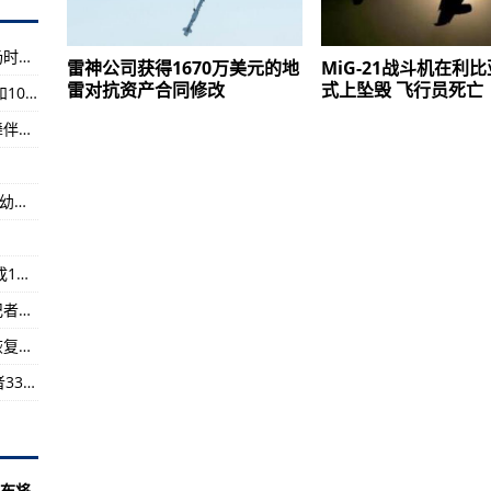
死亡16人受伤 救灾抢险正在进行
风过境
连发预警！暴雨，雷电，狂风，冰雹！预计收场时间是…
雷神公司获得1670万美元的地
MiG-21战斗机在利
样本初筛结果均为阴性
雷对抗资产合同修改
式上坠毁 飞行员死亡
强对流天气再次来袭 山东多地将有雷雨、冰雹和10级大风
的小康之路
佛山一家三代四口人全转确诊，同小区广场舞舞伴也确诊
流天气 造成1人死亡、16人受伤
？专家解读→
云南象群“一路向北”这三天：曾闯村民家中，有幼象不慎落水
内河船
开启共享单车“道钉”监管新模式
黑龙江尚志市遭受龙卷风和冰雹强对流天气 造成1人死亡、16人受伤
严阵以待！记者现场直击
多重卡点防野象群，云南玉溪城区严阵以待！记者现场直击
8万人领取电子驾驶证
工业和信息化部：小微企业总体发展呈现持续恢复性增长
展呈现持续恢复性增长
广州：天河共排查发现密接者36人、次密接触者333人，均按要求落实健康管理措施
道已出检测结果均为阴性
在册的个体工商户占各类市场主体总量的三分之二
、次密接触者333人，均按要求落实健康管理措施
布将