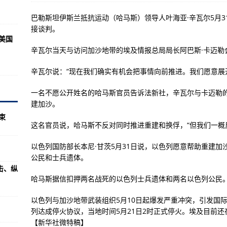
选人名单
巴勒斯坦伊斯兰抵抗运动（哈马斯）领导人叶海亚·辛瓦尔5月
雹！预计收场时间是…
接谈判。
向美国
辛瓦尔当天与访问加沙地带的埃及情报总局局长阿巴斯·卡迈勒
南华南加强防范！
辛瓦尔说：“现在我们确实有机会把事情向前推进。我们愿意展
雷雨、冰雹和10级大风
一名不愿公开姓名的哈马斯官员告诉法新社，辛瓦尔与卡迈勒
突破400亿件仅用时5个月
建加沙。
设娱乐和上网营业场所
束
这名官员说，哈马斯不反对同时推进重建和换俘，“但我们一概
小区广场舞舞伴也确诊
能脱离实际过度开发
以色列国防部长本尼·甘茨5月31日说，以色列愿意帮助重建
公民和士兵遗体。
准体系》等10项行业标准6月1日起实施
击、纵
哈马斯据信扣押两名战死的以色列士兵遗体和两名以色列公民。
育水平
何回归正轨？
以色列与加沙地带武装组织5月10日起爆发严重冲突，引发国
列达成停火协议，当地时间5月21日2时正式停火。埃及目前
1.8%
【新华社微特稿】