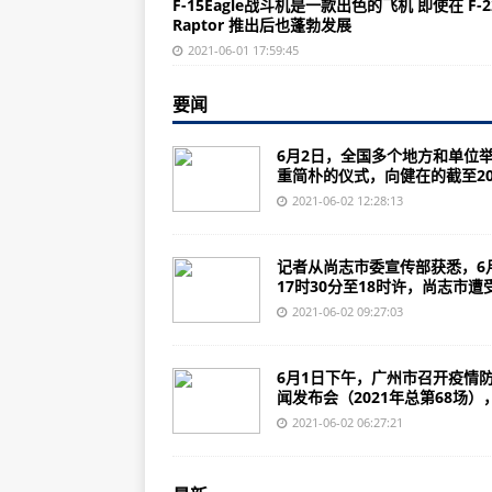
F-15Eagle战斗机是一款出色的飞机 即使在 F-2
俄罗斯新型VK-2500P涡轴发动机
Raptor 推出后也蓬勃发展
国泰航空六月下旬重启广州航线 结
2021-06-01 17:59:45
技术孕育：NASA高超声速技术项
要闻
“鲲龙”AG600项目构型管理专题
6月2日，全国多个地方和单位
莱奥纳多“下一代民用倾转旋翼机”
重简朴的仪式，向健在的截至20.
航空工业气动院FL-62风洞重磅
2021-06-02 12:28:13
罗荣怀到航空工业惠阳调研
记者从尚志市委宣传部获悉，6
这份来自袁隆平的礼物，送给未来
17时30分至18时许，尚志市遭受.
瑞士多家主流媒体关注世卫组织将中
2021-06-02 09:27:03
中国科兴新冠疫苗获世卫组织紧急
6月1日下午，广州市召开疫情
国家海洋预报台：6月我国北部和
闻发布会（2021年总第68场），.
中国“人造小太阳”再创世界纪录 第9
2021-06-02 06:27:21
云南象群“一路向北”这三天：曾闯