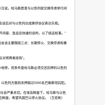
31日说，哈马斯愿意与以色列就交换俘虏举行间
会谈后对与以色列达成换俘协议表达乐观。
开间接、急迫且快速的谈判，以了结这桩事。”
的会谈主要围绕三点：长期停火、交换俘虏和重
反对将两者挂钩”。
加沙地带，但条件是哈马斯必须交还扣押的以色列
以色列方面则关押超过5000名巴勒斯坦囚犯。
际社会严重关切。在埃及斡旋下，哈马斯与以色
还在斡旋，希望巩固巴以停火协议。（王宏彬）