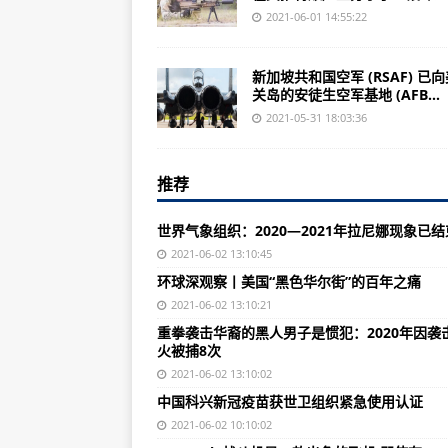
中国工程院公布院士增选第二轮候
2021-06-01 14:55:22
连发预警！暴雨，雷电，狂风，冰
新加坡共和国空军 (RSAF) 已
重磅纪念章，开始颁发！
关岛的安徒生空军基地 (AFB...
强对流预警发布！东北华北黄淮江
2021-05-31 18:03:36
强对流天气再次来袭 山东多地将有
推荐
破400亿件了！今年我国快递业务量
文化和旅游部：幼儿园周边不得开
世界气象组织：2020—2021年拉尼娜现象已结
佛山一家三代四口人全转确诊，同
2021-06-02 13:10:45
环球深观察丨美国“黑色华尔街”的百年之痛
楼市又见“冰火两重天”，媒体：不
2021-06-02 13:10:21
自然资源部：《海洋安全生产管理标
重拳袭击华裔的黑人男子是惯犯：2020年因袭
火被捕8次
中国进入多孩时代 多措并举提振生
2021-06-02 13:10:02
顶格罚款之后，校外培训机构该如
中国科兴新冠疫苗获世卫组织紧急使用认证
2020年亚太地区公务机机队逆势增长
2021-06-02 10:10:02