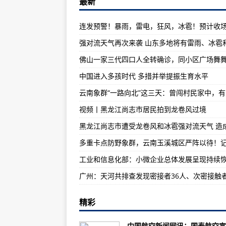
最新
黑龙江尚志局地龙卷风灾害造成1人
视频丨黑龙江尚志市居民拍到龙卷
最新！番禺区已出结果的近30万份
中国宝“藏”｜西藏：喜马拉雅山区
黑龙江尚志市遭受龙卷风和冰雹强对
中国进入多孩时代 多措并举提振生育水平
“三孩”政策来了 配套措施如何跟上
长三角首次集中遣返涉海非法运输
视频丨黑龙江尚志市居民拍到龙卷风过境
随意停放无法还车！福州6月1日起
多重卡点防野象群，云南玉溪城区
12项公安交管便利措施今起实施 1
工业和信息化部：小微企业总体发
广州：截至1日17时，天河8条街
精彩
国家市场监督管理总局：全国登记
广州：天河共排查发现密接者36人
中国航空新闻网讯：国泰航空宣