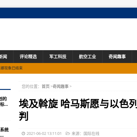
新闻
评论精选
军工科技
航空工业
奇闻趣事
拉尼娜现象已结束
洲盟友 多国媒体发声→
您的位置：
首页
>
奇闻趣事
>
划的
百年之痛
埃及斡旋 哈马斯愿与以色
...
造成交通拥堵
判
紧急使用清单”
系统
020年因袭击、纵火被捕8次
2021-06-02 13:11:01
来源：国际在线
.