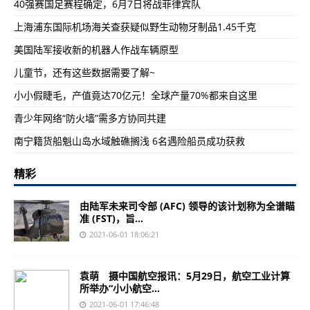
40强赛国足赛程确定，6月7日将战菲律宾队
上海浦东国际机场海关查获疑似野生动物牙制品1.45千克
美国陆军接收新的机器人作战车辆原型
儿童节，还有这些数据需要了解~
小小假睫毛，产值竟达70亿元！全球产量70%都来自这里
青少年网络“防火墙”需多方协同共建
南宁籍货船魁山岛水域触礁搁浅 6名遇险船员成功获救
精彩
由陆军未来司令部 (AFC) 领导的该计划称为全谱瞄
准 (FST)，旨...
2021-06-01 18:06:21
袁萌 摄中国航空报讯：5月29日，航空工业计算
所举办“小小航空...
2021-06-01 17:46:48