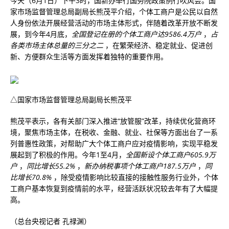
今天（6月1日）下午3时，国新办举行国务院政策例行吹风会。国
家市场监督管理总局副局长熊茂平介绍，个体工商户是公民以自然
人身份依法开展经营活动的市场主体形式，伴随着改革开放不断发
展，到今年4月底，
全国登记在册的个体工商户达9586.4万户
，
占
各类市场主体总量的三分之二
，在繁荣经济、稳定就业、促进创
新、方便群众生活等方面发挥着独特的重要作用。
△国家市场监督管理总局副局长熊茂平
熊茂平表示，各有关部门深入推进“放管服”改革，持续优化营商环
境，聚焦市场主体，在税收、金融、就业、社保等方面出台了一系
列普惠性政策，对帮助广大个体工商户应对疫情影响，实现平稳发
展起到了积极的作用。今年1至4月，
全国新设个体工商户605.9万
户
，
同比增长55.2%
，
新办纳税事项个体工商户187.5万户
，
同
比增长70.8%
，除受疫情影响比较直接的接触性服务行业外，个体
工商户基本恢复到疫情前的水平，经营活跃状况较去年有了大幅提
高。
（总台央视记者 孔禄渊）