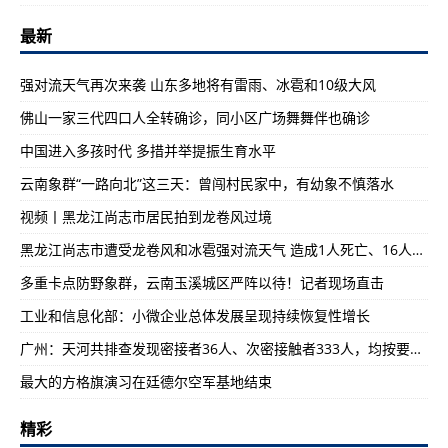
最新
强对流天气再次来袭 山东多地将有雷雨、冰雹和10级大风
佛山一家三代四口人全转确诊，同小区广场舞舞伴也确诊
中国进入多孩时代 多措并举提振生育水平
云南象群“一路向北”这三天：曾闯村民家中，有幼象不慎落水
视频丨黑龙江尚志市居民拍到龙卷风过境
黑龙江尚志市遭受龙卷风和冰雹强对流天气 造成1人死亡、16人受伤
多重卡点防野象群，云南玉溪城区严阵以待！记者现场直击
工业和信息化部：小微企业总体发展呈现持续恢复性增长
广州：天河共排查发现密接者36人、次密接触者333人，均按要求落实健康管理措施
最大的方格旗演习在廷德尔空军基地结束
精彩