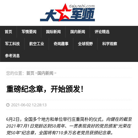
首页
军情要闻
国际新闻
国内新闻
评论精选
军工科技
航空工业
奇闻趣事
全球视野
科学观察
参考消息
您的位置：
首页
>
国内新闻
>
重磅纪念章，开始颁发！
2021-06-02 12:28:13
6月2日，全国多个地方和单位举行庄重简朴的仪式，
向健在的截至
2021年7月1日党龄达到50周年、一贯表现良好的党员颁发“光荣在
党50年”纪念章，全国将有710多万名老党员获颁纪念章。