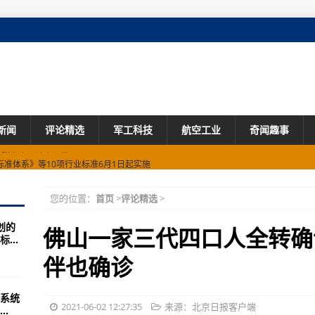
新闻
评论精选
军工科技
航空工业
奇闻趣事
准体系》等10项行业标准6月1日起实施
育水平
您的位置：
首页
>
评论精选
>
何回归正轨？
划的
1.8%
佛山一家三代四口人全转确
...
投入量产
伴也确诊
合海空联运服务
系统
目研究进展
2021-06-02 12:27:35
来源：北京日报客户端
.