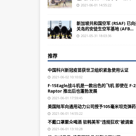
“鲲龙”AG600项目构型管理专题
2021-06-01 14:55:22
莱奥纳多“下一代民用倾转旋翼机”
新加坡共和国空军 (RSAF) 已
航空工业气动院FL-62风洞重磅
关岛的安徒生空军基地 (AFB...
罗荣怀到航空工业惠阳调研
2021-05-31 18:03:36
这份来自袁隆平的礼物，送给未来
推荐
瑞士多家主流媒体关注世卫组织将中
中国科兴新冠疫苗获世卫组织紧急
中国科兴新冠疫苗获世卫组织紧急使用认证
国家海洋预报台：6月我国北部和
2021-06-02 10:10:02
F-15Eagle战斗机是一款出色的飞机 即使在 F-2
中国“人造小太阳”再创世界纪录 第9
Raptor 推出后也蓬勃发展
云南象群“一路向北”这三天：曾闯
2021-06-01 17:59:45
美国陆军向通用动力公司授予105毫米坦克弹
黑龙江尚志局地龙卷风灾害造成1人
2021-06-01 14:55:22
视频丨黑龙江尚志市居民拍到龙卷
不戴口罩聚众喝酒 驻韩美军“违规狂欢”被调查
最新！番禺区已出结果的近30万份
2021-06-01 13:10:28