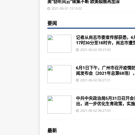
美“窃听风云”续集不断 欧美裂痕再加深
中国宝“藏”｜西藏：喜马拉雅山区
2021-06-01 13:10:02
黑龙江尚志市遭受龙卷风和冰雹强对
要闻
“三孩”政策来了 配套措施如何跟上
长三角首次集中遣返涉海非法运输
记者从尚志市委宣传部获悉，6
17时30分至18时许，尚志市遭受.
随意停放无法还车！福州6月1日起
2021-06-02 09:27:03
多重卡点防野象群，云南玉溪城区
12项公安交管便利措施今起实施 1
6月1日下午，广州市召开疫情
闻发布会（2021年总第68场），.
工业和信息化部：小微企业总体发
2021-06-02 06:27:21
广州：截至1日17时，天河8条街
国家市场监督管理总局：全国登记
中共中央政治局5月31日召开会
出，进一步优化生育政策，实施..
广州：天河共排查发现密接者36人
2021-06-02 06:27:03
童装、儿童家具怎么买才安心？市
希思罗机场在75年前的今天成为商
最新