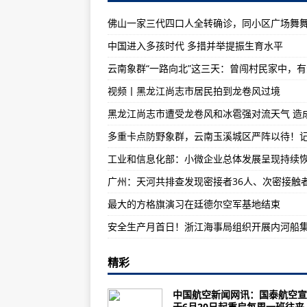
印度发布第二批在当地采购的军事
本周科莫克斯谷的军用搜救飞机
中国进入多孩时代 多措并举提振生育水平
俄罗斯Su-27战斗机护送美国空军
新传感器技术使美国军用飞机比以
视频丨黑龙江尚志市居民拍到龙卷风过境
军用飞机和直升机在俄罗斯的Aviad
最大的方格旗演习在廷德尔空军基
为什么F-35B是F-35A和F-35
F-15Eagle战斗机是一款出色的飞机 
克罗地亚以12亿美元购买12架法
最大的方格旗演习在廷德尔空军基地结束
英国首个工业量子安全网络完成飞
航空工业计算所：引领“航二代”们
俄罗斯实战化推进反无人机作战技
精彩
抢进度，强技能！航空工业下属单
中国航空新闻网讯：国泰航空宣
中国航发推动成本工程向纵深突破
于6月20日起重启每周一班往来..