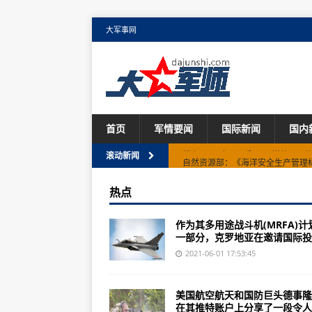
大军事网
首页
军情要闻
国际新闻
国内
自然资源部：《海洋安全生产管理标
滚动新闻
中国进入多孩时代 多措并举提振生
热点
顶格罚款之后，校外培训机构该如
作为其多用途战斗机(MRFA)计
2020年亚太地区公务机机队逆势增长
一部分，克罗地亚在邀请国际投标
俄罗斯新型VK-2500P涡轴发动机
2021-06-01 17:53:45
国泰航空六月下旬重启广州航线 结
美国航空航天和国防巨头德事隆
技术孕育：NASA高超声速技术项
在其推特账户上分享了一段令人..