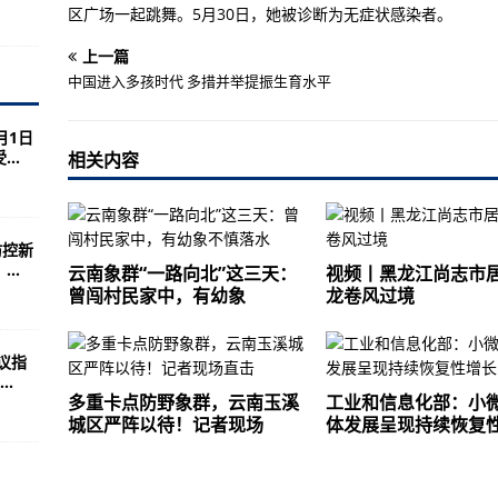
的小康之路
区广场一起跳舞。5月30日，她被诊断为无症状感染者。
流天气 造成1人死亡、16人受伤
上一篇
中国进入多孩时代 多措并举提振生育水平
？专家解读→
内河船
月1日
..
相关内容
开启共享单车“道钉”监管新模式
严阵以待！记者现场直击
8万人领取电子驾驶证
防控新
..
云南象群“一路向北”这三天：
视频丨黑龙江尚志市
展呈现持续恢复性增长
曾闯村民家中，有幼象
龙卷风过境
道已出检测结果均为阴性
在册的个体工商户占各类市场主体总量的三分之二
议指
.
、次密接触者333人，均按要求落实健康管理措施
多重卡点防野象群，云南玉溪
工业和信息化部：小
城区严阵以待！记者现场
体发展呈现持续恢复
场监管总局发布六类产品消费提示
业机场