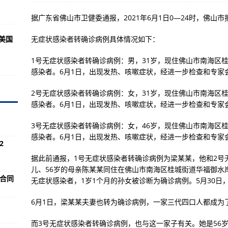
会在上海召开
据广东省佛山市卫健委通报，2021年6月1日0—24时，佛山
将步入总装阶段
向美国
无症状感染者转确诊病例具体情况如下：
亮相央视纪录片《大国重器》
1号无症状感染者转确诊病例：男，31岁，现住佛山市南海区桂
感染者。6月1日，出现发热、咳嗽症状，经进一步检查和专家
航空人
2号无症状感染者转确诊病例：女，31岁，现住佛山市南海区桂
国科兴新冠疫苗列入“紧急使用清单”
感染者。6月1日，出现发热、咳嗽症状，经进一步检查和专家
使用认证
3号无症状感染者转确诊病例：女，46岁，现住佛山市南海区桂
东部海区的海雾过程较为频发
感染者。6月1日，出现发热、咳嗽症状，经进一步检查和专家
2
8958次放电背后的“聚变能源梦”
据此前通报，1号无症状感染者转确诊病例为梁某某，他和2号
村民家中，有幼象不慎落水
儿、56岁的母亲陈某某同住在佛山市南海区桂城街道华福御水
药合同
死亡16人受伤 救灾抢险正在进行
无症状感染者，1岁1个月的孙女被诊断为确诊病例。5月30日
风过境
6月1日，梁某某夫妻也转为确诊病例，一家三代四口人都成为
样本初筛结果均为阴性
而3号无症状感染者转确诊病例，也与这一家子有关。她是56岁