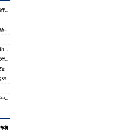
硬件清单并促进本土化
佛山一家三代四口人全转确诊，同小区广场舞舞伴也确诊
的B-52战略轰炸机飞越波罗的海
云南象群“一路向北”这三天：曾闯村民家中，有幼象不慎落水
往任何时候都更致命
arts比赛中引人注目
黑龙江尚志市遭受龙卷风和冰雹强对流天气 造成1人死亡、16人受伤
地结束
多重卡点防野象群，云南玉溪城区严阵以待！记者现场直击
C之前最令人印象深刻的隐形战斗机
工业和信息化部：小微企业总体发展呈现持续恢复性增长
即使在 F-22 Raptor 推出后也蓬勃发展
广州：天河共排查发现密接者36人、次密接触者333人，均按要求落实健康管理措施
国阵风战斗机
机部件远程生产测试
安全生产月首日！浙江海事局组织开展内河船集中遣返行动
爱党爱国爱航空
术创新
位这样开展！
布将
.