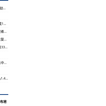
地结束
云南象群“一路向北”这三天：曾闯村民家中，有幼象不慎落水
C之前最令人印象深刻的隐形战斗机
即使在 F-22 Raptor 推出后也蓬勃发展
黑龙江尚志市遭受龙卷风和冰雹强对流天气 造成1人死亡、16人受伤
国阵风战斗机
多重卡点防野象群，云南玉溪城区严阵以待！记者现场直击
机部件远程生产测试
工业和信息化部：小微企业总体发展呈现持续恢复性增长
爱党爱国爱航空
广州：天河共排查发现密接者36人、次密接触者333人，均按要求落实健康管理措施
术创新
位这样开展！
安全生产月首日！浙江海事局组织开展内河船集中遣返行动
向系列化发展
上海浦东国际机场海关查获疑似野生动物牙制品1.45千克
要旋翼验证试验
秋季恢复空中回收试验
开展内河船集中遣返行动
布将
000元，上不封顶！
.