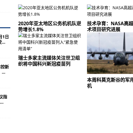
严阵以待！记者现场直击
8万人领取电子驾驶证
展呈现持续恢复性增长
2020年亚太地区公务机机队逆
技术孕育：NASA高
势增长1.8%
术项目研究进展
道已出检测结果均为阴性
月1日
..
在册的个体工商户占各类市场主体总量的三分之二
、次密接触者333人，均按要求落实健康管理措施
瑞士多家主流媒体关注世卫组
场监管总局发布六类产品消费提示
织将中国科兴新冠疫苗列
防控新
..
业机场
本周科莫克斯谷的军
硬件清单并促进本土化
机
议指
.
的B-52战略轰炸机飞越波罗的海
往任何时候都更致命
arts比赛中引人注目