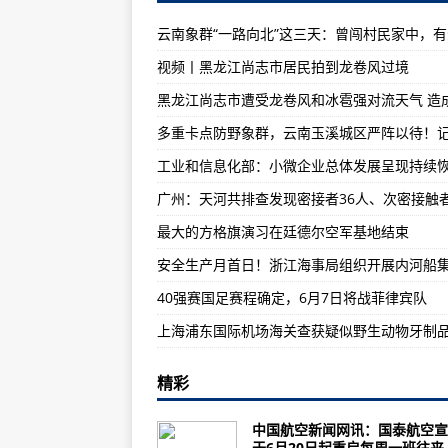
最大的方格旗演习在廷德尔空军基
为什么F-35B是F-35A和F-35
视频丨黑龙江尚志市居民拍到龙卷风过境
F-15Eagle战斗机是一款出色的飞机 
克罗地亚以12亿美元购买12架法
英国首个工业量子安全网络完成飞
航空工业计算所：引领“航二代”们
俄罗斯实战化推进反无人机作战技
最大的方格旗演习在廷德尔空军基地结束
抢进度，强技能！航空工业下属单
中国航发推动成本工程向纵深突破
40强赛国足赛程确定，6月7日将战菲律宾队
美军“增程型联合空地防区外导弹”
航空工业直升机所完成国内首次重
DARPA“小精灵”无人机将在今年
精彩
安全生产月首日！浙江海事局组织
中国航空新闻网讯：国泰航空宣
云南见义勇为奖金基数起点上调至5
于6月20日起重启每周一班往来..