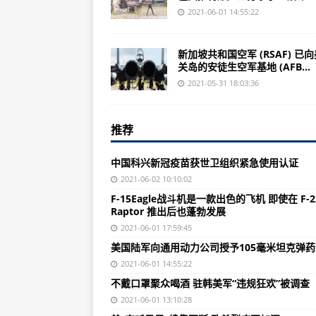
瑞士多家主流媒体关注世卫组织将中
2021-06-01 14:55:22
中国科兴新冠疫苗获世卫组织紧急
新加坡共和国空军 (RSAF) 已
国家海洋预报台：6月我国北部和
关岛的安徒生空军基地 (AFB...
中国“人造小太阳”再创世界纪录 第9
2021-05-31 18:03:36
云南象群“一路向北”这三天：曾闯
推荐
黑龙江尚志局地龙卷风灾害造成1人
视频丨黑龙江尚志市居民拍到龙卷
中国科兴新冠疫苗获世卫组织紧急使用认证
最新！番禺区已出结果的近30万份
2021-06-02 10:10:02
F-15Eagle战斗机是一款出色的飞机 即使在 F-2
中国宝“藏”｜西藏：喜马拉雅山区
Raptor 推出后也蓬勃发展
黑龙江尚志市遭受龙卷风和冰雹强对
2021-06-01 17:59:45
美国陆军向通用动力公司授予105毫米坦克弹
“三孩”政策来了 配套措施如何跟上
2021-06-01 14:55:22
长三角首次集中遣返涉海非法运输
不戴口罩聚众喝酒 驻韩美军“违规狂欢”被调查
随意停放无法还车！福州6月1日起
2021-06-01 13:10:28