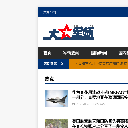
大军事网
首页
军情要闻
国际新闻
国内
国泰航空六月下旬重启广州航线 结
滚动新闻
技术孕育：NASA高超声速技术项
热点
“鲲龙”AG600项目构型管理专题
作为其多用途战斗机(MRFA)计
莱奥纳多“下一代民用倾转旋翼机”
一部分，克罗地亚在邀请国际投标
航空工业气动院FL-62风洞重磅
2021-06-01 17:53:45
罗荣怀到航空工业惠阳调研
美国航空航天和国防巨头德事隆
这份来自袁隆平的礼物，送给未来
在其推特账户上分享了一段令人..