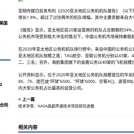
国科兴新冠疫苗列入“紧急使用清单”
亚翔传媒日前发布的《2020亚太地区公务机机队报告》（以下
使用认证
增长1.8%，超过了过往两年的机队增幅，其中主要贡献来自大
向美国
东部海区的海雾过程较为频发
《报告》显示，亚太地区前20家运营商的机队占总数额的34%
8958次放电背后的“聚变能源梦”
公务机市场受到极大冲击的情况下，中国公务机市场保持着稳
村民家中，有幼象不慎落水
在2020年亚太地区公务机机队排行榜中，来自中国的公务机公
死亡16人受伤 救灾抢险正在进行
亚太地区机队规模之首；TAG航空、亚联公务机分别以43架、
二、三名；另外，海航集团旗下的金鹿公务以40架的飞机规模
风过境
公开资料显示，位于2020年亚太地区公务机队规模首位的华龙航空
样本初筛结果均为阴性
8X、7X、庞巴迪“环球”6500、“环球”6000、空客ACJ、波音
2
的小康之路
内大型公务机占比最高的运营公司。
流天气 造成1人死亡、16人受伤
上一篇
药合同
？专家解读→
技术孕育：NASA高超声速技术项目研究进展
内河船
开启共享单车“道钉”监管新模式
相关内容