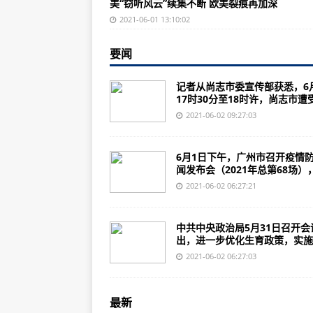
美“窃听风云”续集不断 欧美裂痕再加深
多重卡点防野象群，云南玉溪城区
2021-06-01 13:10:02
12项公安交管便利措施今起实施 1
要闻
工业和信息化部：小微企业总体发
广州：截至1日17时，天河8条街
记者从尚志市委宣传部获悉，6
17时30分至18时许，尚志市遭受.
国家市场监督管理总局：全国登记
2021-06-02 09:27:03
广州：天河共排查发现密接者36人
童装、儿童家具怎么买才安心？市
6月1日下午，广州市召开疫情
闻发布会（2021年总第68场），.
希思罗机场在75年前的今天成为商
2021-06-02 06:27:21
印度发布第二批在当地采购的军事
本周科莫克斯谷的军用搜救飞机
中共中央政治局5月31日召开会
出，进一步优化生育政策，实施..
俄罗斯Su-27战斗机护送美国空军
2021-06-02 06:27:03
新传感器技术使美国军用飞机比以
军用飞机和直升机在俄罗斯的Aviad
最新