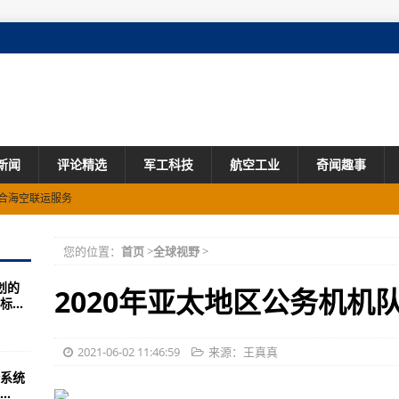
新闻
评论精选
军工科技
航空工业
奇闻趣事
合海空联运服务
目研究进展
您的位置：
首页
>
全球视野
>
会在上海召开
划的
将步入总装阶段
2020年亚太地区公务机机队
...
亮相央视纪录片《大国重器》
2021-06-02 11:46:59
来源：王真真
系统
航空人
.