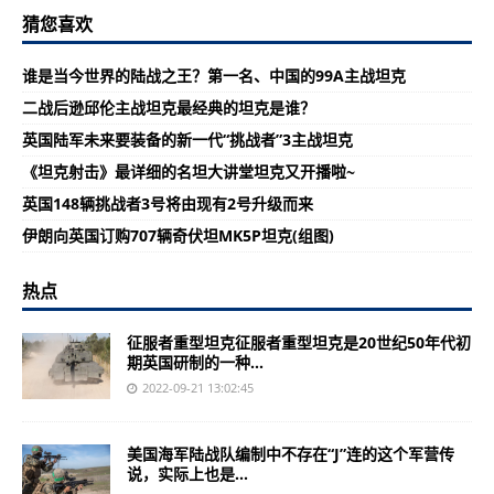
猜您喜欢
谁是当今世界的陆战之王？第一名、中国的99A主战坦克
二战后逊邱伦主战坦克最经典的坦克是谁？
英国陆军未来要装备的新一代“挑战者”3主战坦克
《坦克射击》最详细的名坦大讲堂坦克又开播啦~
英国148辆挑战者3号将由现有2号升级而来
伊朗向英国订购707辆奇伏坦MK5P坦克(组图)
热点
征服者重型坦克征服者重型坦克是20世纪50年代初
期英国研制的一种...
2022-09-21 13:02:45
美国海军陆战队编制中不存在“J”连的这个军营传
说，实际上也是...