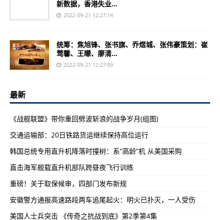
新数据，香港失业...
2022-09-21 12:27:14
统筹：焦旭锋、张书旗、乔煜城、张伟豪策划：崔
莺馨、王曚、廖清...
2022-09-21 12:27:09
最新
《战舰联盟》带你重回劈波斩浪的战争岁月(组图)
交通运输部：20日铁路货运继续保持高位运行
韩国总统专用直升机降落时撞树：系“高龄”机 从美国采购
直击海军舰载直升机部队跨昼夜飞行训练
重磅！关于取保候审，四部门发布新规
安徽警方通报高速路段两车追尾起火：明火已扑灭，一人受伤
美国人士兵突击 《传奇之抗战到底》第2季第4集