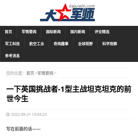
首页
军情要闻
国际新闻
国内新闻
评论精选
军工科技
航空工业
奇闻趣事
全球视野
科学观察
参考消息
您的位置：
首页
>
军情要闻
>
一下英国挑战者-1型主战坦克坦克的前
世今生
2022-09-21 13:04:23
写在前面的话——