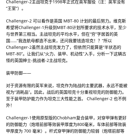
Challenger-2主战坦克于1998年正式在英军服役（注：英军没有
“王室”）。
Challenger-2 可以看作是英国 MBT-80 计划的最后努力。维克斯
希望将Challenger-1升级到MBT-80计划所要求的技术水平，至少
与世界第三相当。主战坦克的平均水平，但在“穷”字居首的英
国……“我连航母都造不出来，还问我要钱造坦克！？”所以
Challenger-2虽然主战坦克发力了，但依然只能算是“半状态的
MBT-80”。让我们从“火力、装甲、机动性”入手，分析一下这辆古
怪的英国绅士-挑战者-2主战坦克。
装甲防御——
对于资源有限的英军来说，坦克作为陆战的主要武器，永远不能被
视为“消耗品”。因此，战后的英国坦克十分重视坦克的防御能力。
至于装甲防护能力作为坦克三大性能之首。 Challenger-2 也不例
外！
Challenger-1使用原型版的Chobham复合装甲，对穿甲弹有更好
的防御能力（​​炮塔前部等效装甲厚度为800毫米，车体前部等效装
甲厚度为 700 毫米）。杆式穿甲弹的防御能力较弱（炮塔前部等