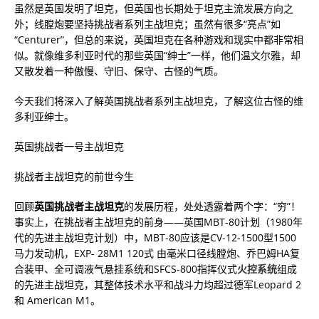
虽然是英国发明了坦克，但英国也长期处于坦克主流发展方向之
外；线膛炮要坚持挑战者系列主战坦克；虽然有很多“亮点”如
“Centurer”，但总的来说，英国坦克在各种游戏和现实中都非常相
似。就像维多利亚时代的那些英国“绅士”一样，他们温文尔雅，却
又散发着一种傲慢、守旧、保守、古怪的气质。
今天我们将深入了解英国挑战者系列主战坦克，了解这位古怪的维
多利亚绅士。
英国挑战者一号主战坦克
挑战者主战坦克的前世今生
回顾
英国挑战者主战坦克
的发展历程，处处透露着两个字：“穷”！
事实上，在挑战者主战坦克的前身——英国MBT-80计划（1980年
代的先进主战坦克计划）中，MBT-80应该是CV-12-1500型1500
马力发动机，EXP- 28M1 120式 由毫米口径线膛炮、乔巴姆HA复
合装甲、全可调液气悬挂系统和SFCS-800指挥仪式
火控系统
组成
的先进主战坦克，其整体技术水平和战斗力均超过德军Leopard 2
和 American M1。