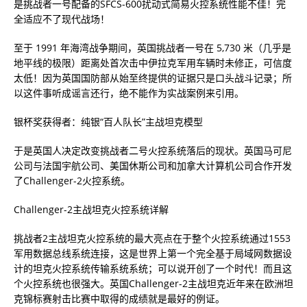
是挑战者一号配备的SFCS-600扰动式简易火控系统性能不佳！完
全适应不了现代战场！
至于 1991 年海湾战争期间，英国挑战者一号在 5,730 米（几乎是
地平线的极限）距离处首次击中伊拉克军用车辆时未修正，可信度
太低！因为英国国防部从始至终提供的证据只是口头战斗记录；所
以这件事听成谣言还行，绝不能作为实战案例来引用。
银杯奖获得者：纯银“百人队长”主战坦克模型
于是英国人决定改变挑战者二号火控系统落后的现状。英国马可尼
公司与法国宇航公司、美国休斯公司和加拿大计算机公司合作开发
了Challenger-2火控系统。
Challenger-2主战坦克火控系统详解
挑战者2主战坦克火控系统的最大亮点在于整个火控系统通过1553
军用数据总线系统连接，这是世界上第一个完全基于局域网数据设
计的坦克火控系统传输系统系统；可以说开创了一个时代！而且这
个火控系统也很强大。英国Challenger-2主战坦克近年来在欧洲坦
克锦标赛射击比赛中取得的成绩就是最好的例证。