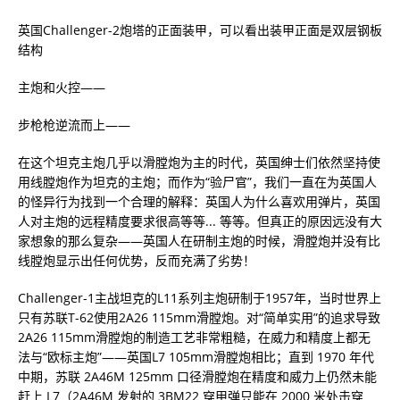
英国Challenger-2炮塔的正面装甲，可以看出装甲正面是双层钢板
结构
主炮和火控——
步枪枪逆流而上——
在这个坦克主炮几乎以滑膛炮为主的时代，英国绅士们依然坚持使
用线膛炮作为坦克的主炮；而作为“验尸官”，我们一直在为英国人
的怪异行为找到一个合理的解释：英国人为什么喜欢用弹片，英国
人对主炮的远程精度要求很高等等... 等等。但真正的原因远没有大
家想象的那么复杂——英国人在研制主炮的时候，滑膛炮并没有比
线膛炮显示出任何优势，反而充满了劣势！
Challenger-1主战坦克的L11系列主炮研制于1957年，当时世界上
只有苏联T-62使用2A26 115mm滑膛炮。对“简单实用”的追求导致
2A26 115mm滑膛炮的制造工艺非常粗糙，在威力和精度上都无
法与“欧标主炮”——英国L7 105mm滑膛炮相比；直到 1970 年代
中期，苏联 2A46M 125mm 口径滑膛炮在精度和威力上仍然未能
赶上 L7（2A46M 发射的 3BM22 穿甲弹只能在 2000 米处击穿