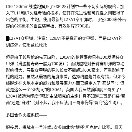
L30 120mm线膛炮摒弃了EXP-28计划中一些不切实际的规格，加
入了L11和L7久经考验的技术，使其在先进性和可靠性之间取得了
出色的平衡。主炮。使用最新的L27A1穿甲弹时，可在2000米外击
穿约620毫米的垂直装甲板；有效射程2700米。
█L27A1穿甲弹，注意：L29A1不是真正的穿甲弹，而是L27A1的
训练弹，使用蓝色枪托
但是由于线膛枪的先天缺陷，L30A1的枪管寿命只有300发满装穿
甲弹（滑膛枪寿命一般为700发）；而线膛枪对长臂穿甲弹的章动
影响很大，导致穿甲弹的弹芯长度不能超过600毫米，严重影响了
枪的威力。虽然从最初的角度来看，选择线膛炮并没有错，但如今
线膛炮在火炮本身的威力和发展潜力方面已经走入了“死胡同”；但
就是这么一个“死胡同”的L30A1，英国人我居然骗印度三哥买了！
L30A1被选为印度“阿琼”主战坦克的主炮！真不知道三哥是在装“智
商”还是“自残”（对不起，我不应该用三哥来侮辱“智商”这个词）。
多国合作火控系统——
服役后，挑战者一号连续3次参加北约“银杯”坦克射击比赛。原因