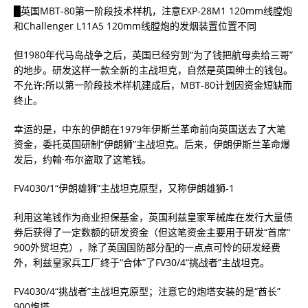
█英国MBT-80第一阶段技术样机，注意EXP-28M1 120mm线膛炮
和Challenger L11A5 120mm线膛炮的发烟装置位置不同
但1980年代马岛战争之后，英国已经穷到“为了钱把航母卖给三哥”
的地步。研发这样一款全新的主战坦克，自然是英国绅士的钱包。
不允许;所以第一阶段技术样机建成后，MBT-80计划因资金短缺而
终止。
幸运的是，中东的伊朗在1979年伊斯兰革命前向英国送去了大笔
资金，委托英国研制“伊朗狮”主战坦克。后来，伊朗伊斯兰革命爆
发后，约翰·布尔盗取了这笔钱。
FV4030/1“伊朗雄狮”主战坦克原型，又称伊朗雄狮-1
利用这笔钱作为商业担保基金，英国利兹皇家军械库在发行大量债
券后获得了一定数额的研发资金（但这笔资金主要用于研发“首席”
900外贸坦克），除了英国国防部分配的一点点可怜的研发经费
外，利兹皇家兵工厂终于“合体”了FV30/4“挑战者”主战坦克。
FV4030/4“挑战者”主战坦克原型；注意它的炮塔安装的是“酋长”
900炮塔