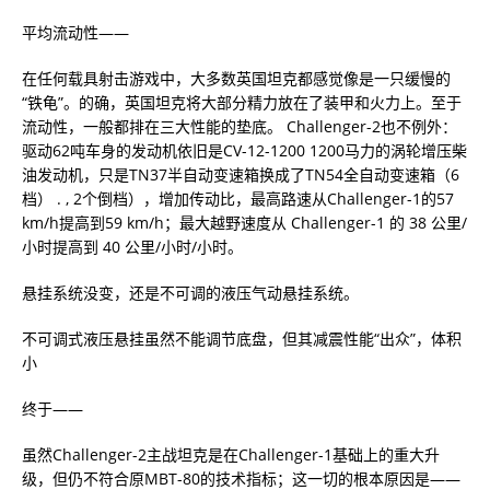
平均流动性——
在任何载具射击游戏中，大多数英国坦克都感觉像是一只缓慢的
“铁龟”。的确，英国坦克将大部分精力放在了装甲和火力上。至于
流动性，一般都排在三大性能的垫底。 Challenger-2也不例外：
驱动62吨车身的发动机依旧是CV-12-1200 1200马力的涡轮增压柴
油发动机，只是TN37半自动变速箱换成了TN54全自动变速箱（6
档） . , 2个倒档），增加传动比，最高路速从Challenger-1的57
km/h提高到59 km/h；最大越野速度从 Challenger-1 的 38 公里/
小时提高到 40 公里/小时/小时。
悬挂系统没变，还是不可调的液压气动悬挂系统。
不可调式液压悬挂虽然不能调节底盘，但其减震性能“出众”，体积
小
终于——
虽然Challenger-2主战坦克是在Challenger-1基础上的重大升
级，但仍不符合原MBT-80的技术指标；这一切的根本原因是——