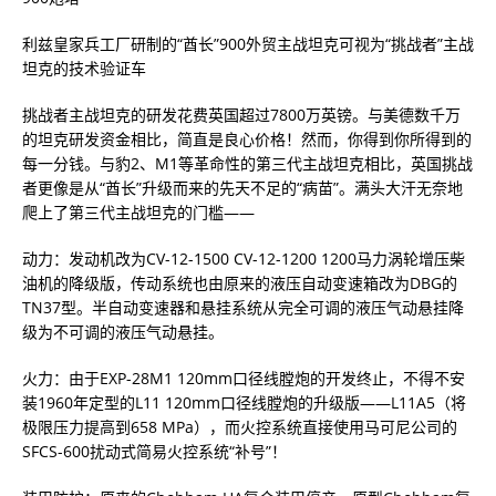
利兹皇家兵工厂研制的“酋长”900外贸主战坦克可视为“挑战者”主战
坦克的技术验证车
挑战者主战坦克的研发花费英国超过7800万英镑。与美德数千万
的坦克研发资金相比，简直是良心价格！然而，你得到你所得到的
每一分钱。与豹2、M1等革命性的第三代主战坦克相比，英国挑战
者更像是从“酋长”升级而来的先天不足的“病苗”。满头大汗无奈地
爬上了第三代主战坦克的门槛——
动力：发动机改为CV-12-1500 CV-12-1200 1200马力涡轮增压柴
油机的降级版，传动系统也由原来的液压自动变速箱改为DBG的
TN37型。半自动变速器和悬挂系统从完全可调的液压气动悬挂降
级为不可调的液压气动悬挂。
火力：由于EXP-28M1 120mm口径线膛炮的开发终止，不得不安
装1960年定型的L11 120mm口径线膛炮的升级版——L11A5（将
极限压力提高到658 MPa），而火控系统直接使用马可尼公司的
SFCS-600扰动式简易火控系统“补号”！