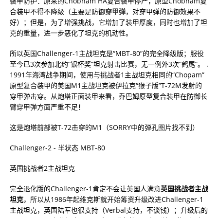
装甲防护：原来的Chobham HA复合装甲停产，原型Chobham复
合装甲不得不降级（主要是防御
穿甲弹
，对穿甲弹的防御效果不
好）；但是，为了增强挑战，它增加了装甲厚度，同时也增加了坦
克的重量，进一步恶化了坦克的机动性。
所以英国Challenger-1主战坦克是“MBT-80”的完全降级版；服役
至今已3次参加北约“银杯奖”坦克射击比赛，无一例外3次“鹤尾”。 .
1991年海湾战争期间，使用与挑战者1主战坦克相同的“Chopam”
原型复合装甲的美国M1主战坦克被伊拉克“猴子版”T-72M发射的
穿甲弹击穿。从炮塔正面装甲来看，乔巴姆原型复合装甲在防御长
臂穿甲弹方面严重不足！
这是炮塔前部被T-72击穿的M1（SORRY中的弹孔图片找不到）
Challenger-2 - 半状态 MBT-80
英国挑战者2主战坦克
完全退化版的Challenger-1肯定不会让英国人满意
英国挑战者主战
坦克
，所以从1986年起维克斯就开始筹资升级改进Challenger-1
主战坦克，英国陆军也很支持（Verbal支持，不谈钱）；升级后的