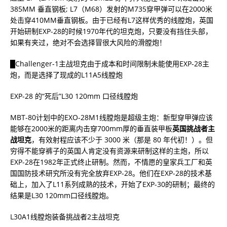
385MM 垂直钢板; L7（M68）发射的M735穿甲弹可以在2000米
处击穿410MM垂直钢板。由于已经有L7这样优秀的线膛炮，英国
开始研制EXP-28的时候1970年代的坦克炮，只要没有挡住头部，
如果有夹过，绝对不会选择冒很大风险的滑膛炮！
█Challenger-1主战坦克由于成本和时间限制未能使用EXP-28主
炮，而是选择了现成的L11A5线膛炮
EXP-28 的“死后”L30 120mm 口径线膛炮
MBT-80计划中的EXO-28M1线膛炮是超级主炮：新型穿甲弹应该
能够在2000米的距离内击穿700mm厚的垂直装甲板
英国挑战者主
战坦克
，有效射程应该不少于 3000 米（那是 80 年代初！）。但
穷得不能穿裤子的英国人肯定没有资源来研制这样的主炮，所以
EXP-28在1982年正式终止研制。然而，不情愿的皇家兵工厂和英
国国防技术研究所没有完全放弃EXP-28。他们在EXP-28的技术基
础上，加入了L11系列成熟的技术，开始了EXP-30的研制；最终的
结果是L30 120mm口径线膛炮。
L30A1线膛炮装备挑战者2主战坦克