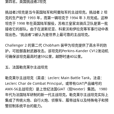
第四名，英国挑战者2坦克
挑战者2坦克是当今英国陆军和阿曼陆军的主战坦克。挑战者 2 坦
克的生产始于 1993 年，而第一辆坦克于 1994 年 3 月完成。这种
坦克于 1998 年在英国陆军服役，苏格兰皇家龙骑兵卫队是第一批
接收它的部队。由于在波斯尼亚、科索沃和伊拉克等军事行动中表
现出色，“挑战者”2被认为是世界上最可靠的主战坦克。
Challenger 2 的第二代 Chobham 装甲为坦克提供了高水平的防
护，可抵御直射武器攻击。该坦克的Perkins-Kander CV12发动机
可确保该坦克最高时速59公里，越野时速40公里。
五、法国勒克莱尔主战坦克
勒克莱尔主战坦克（英语：Leclerc Main Battle Tank，法语：
Leclerc Char de Combat Principal，或带有GIAT产品编号的
AMX-56主战坦克）是上世纪法国GIAT（现Nexter）集团。 1980
年代为法国陆军研制的新一代主战坦克。勒克莱尔主战坦克实际上
集成了传统火炮、自行火炮、侦察车、履带战车以及特殊电子和预
警控制系统平台的能力。