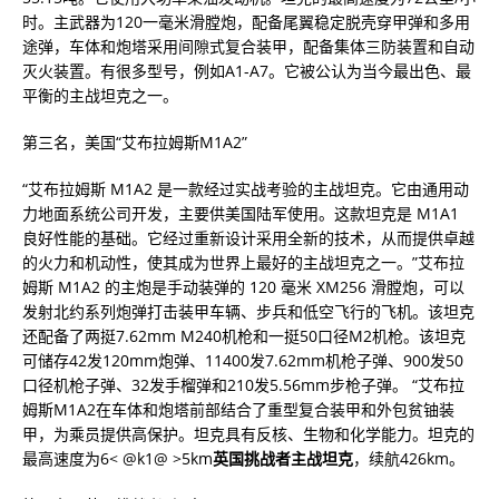
时。主武器为120一毫米滑膛炮，配备尾翼稳定脱壳穿甲弹和多用
途弹，车体和炮塔采用间隙式复合装甲，配备集体三防装置和自动
灭火装置。有很多型号，例如A1-A7。它被公认为当今最出色、最
平衡的主战坦克之一。
第三名，美国“艾布拉姆斯M1A2”
“艾布拉姆斯 M1A2 是一款经过实战考验的主战坦克。它由通用动
力地面系统公司开发，主要供美国陆军使用。这款坦克是 M1A1
良好性能的基础。它经过重新设计采用全新的技术，从而提供卓越
的火力和机动性，使其成为世界上最好的主战坦克之一。”艾布拉
姆斯 M1A2 的主炮是手动装弹的 120 毫米 XM256 滑膛炮，可以
发射北约系列炮弹打击装甲车辆、步兵和低空飞行的飞机。该坦克
还配备了两挺7.62mm M240机枪和一挺50口径M2机枪。该坦克
可储存42发120mm炮弹、11400发7.62mm机枪子弹、900发50
口径机枪子弹、32发手榴弹和210发5.56mm步枪子弹。 “艾布拉
姆斯M1A2在车体和炮塔前部结合了重型复合装甲和外包贫铀装
甲，为乘员提供高保护。坦克具有反核、生物和化学能力。坦克的
最高速度为6< @k1@ >5km
英国挑战者主战坦克
，续航426km。