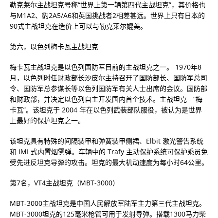
勒克莱尔主战坦克号称“世界上第一辆第四代主战坦克”，其价格也
与M1A2、豹2A5/A6和英国挑战者2相差甚远。世界上只有日本的
90式主战坦克在造价上可以与勒克莱尔媲美。
第六，以色列梅卡瓦主战坦克
梅卡瓦主战坦克是以色列国防军目前的主战坦克之一。 1970年8
月，以色列时任财政部长沙皮尔主持召开了国防部长、国防军总司
令、国防军总参谋长等以色列国防军有关人士出席的会议。国防部
和财政部，并决定以色列自主开发国内首个技术。主战坦克 - “梅
卡瓦”。该坦克于 2004 年在以色列武装部队服役，被认为是世界
上最好的保护坦克之一。
该坦克具有特殊的间隔装甲和弹簧装甲侧裙、Elbit 激光警告系统
和 IMI 式内置烟雾弹。车辆中的 Trafy 主动保护系统可保护乘员免
受先进反坦克导弹的攻击。坦克的最大机动速度为每小时64公里。
第7名，VT4主战坦克（MBT-3000）
MBT-3000主战坦克是中国人民解放军陆军主力第三代主战坦克。
MBT-3000坦克的125毫米枪管可用于发射导弹。搭载1300马力柴