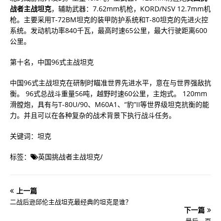
战者主战坦克
，辅助武器：7.62mm机枪，KORD/NSV 12.7mm机
枪。主要采用T-72BM坦克的装甲防护系统和T-80坦克的先进火控
系统。发动机功率840千瓦，最高时速65公里，最大行驶距离600
公里。
第十名，中国96式主战坦克
中国96式主战坦克在研制时瞄准世界先进水平，意在与世界强敌抗
衡。 96式总战斗重量56吨，越野时速60公里，主炮式。 120mm
滑膛炮，具有与T-80U/90、M60A1、“豹”II等世界级坦克抗衡的能
力。并且可以在各种复杂的战术背景下执行战斗任务。
关键词：坦克
标签：
英国挑战者主战坦克
/
上一篇
二战后逊邱伦主战坦克最经典的坦克是谁？
下一篇