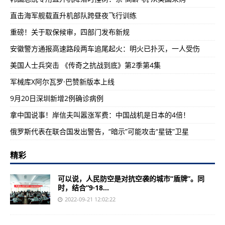
直击海军舰载直升机部队跨昼夜飞行训练
重磅！关于取保候审，四部门发布新规
安徽警方通报高速路段两车追尾起火：明火已扑灭，一人受伤
美国人士兵突击 《传奇之抗战到底》第2季第4集
军械库X阿尔瓦罗·巴赞新版本上线
9月20日深圳新增2例确诊病例
拿中国说事！岸信夫叫嚣涨军费：中国战机是日本的4倍！
俄罗斯代表在联合国发出警告，“暗示”可能攻击“星链”卫星
精彩
可以说，人民防空是对抗空袭的城市“盾牌”。同
时，结合“9·18...
2022-09-21 12:02:22