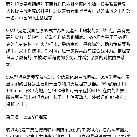
强的坦克是哪辆呢？下面就和巴拉排名网的小编一起来看看世界十
大顶级主战坦克的排名吧。快来看看谁是当今世界的陆战之王？第
一名，中国99A主战坦克
99A坦克是我国在原99式主战坦克基础上研制的新型坦克，具有更
高的火力、防护性、机动性和信息化程度。 99A坦克采用原99坦
克的车身结构。在火力打击、导航定位、昼夜瞄准、动力传输等系
统中，采用新技术、新材料，进一步提高战车综合战斗力。该坦克
保留了原有的“主被动”近程防御系统，并增加了新的对抗防护系
统。
99A型坦克是我军最先进、全信息化的主战坦克。 99A型坦克在发
展之初的目标是主要用于压制和消灭反坦克武器。
99a
武器采用
140mm口径坦克炮，在1400米处可击穿包括M1A2在内的世界上
所有第三代主战坦克的主装甲！并消灭敌人。外媒评价其“战斗力
堪称“地王”。
第二名，德国豹2坦克
豹2坦克是主要在德国联邦国防军服役的主战坦克。总战斗重量为
55.15吨。它使用大功率柴油发动机。坦克的最高速度为72公里/小