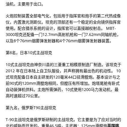
油机，主要用于出口。
火炮控制装置全部电气化，包括用于指挥官和炮手的第二代热成像
仪，内置激光测距仪。坦克的顶部还有一个稳定的全向镜供指挥官
使用。配合猎杀系统的设计，指挥官可以直接越权射击。 MBT-
3000坦克还配备一门12.7mm高射机枪和一门7.62mm同轴机枪，
以及8个76mm烟雾弹发射器和4个76mm烟雾弹发射器装置。
第8名，日本10式主战坦克
10式主战坦克由神奈川县的三菱重工相模原制造厂制造。该坦克于
2012 年在日本陆上自卫队服役，并声称拥有最出色的机动性。 10
式坦克配备日本自主研发的120毫米44口径滑膛炮。基本设计与之
前90式的120mm滑膛炮相同，但膛压有所增加。炮塔尾舱有卧式
自动装弹机供料。主炮所需弹药，10式使用1200马力发动机，最
高时速超过70公里。
第九名，俄罗斯T90主战坦克
T-90主战坦克是俄罗斯研制的主战坦克。它主要是为了应对当时的
北约威胁而开发的。重量46.5吨，主武器：125mm滑膛炮
英国挑