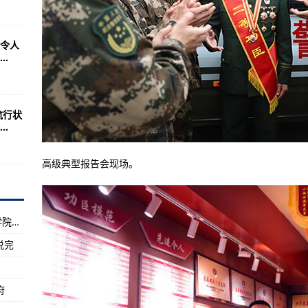
任务是怎样的？(图)
：诺曼底44》什么
令人
中国强大对其报复
.
和民老师精品赏析
1日零时起
航行状
些？答案是美国苏联/俄罗斯
.
的92％是废铁
高级典型报告会现场。
能力是最好的？
0枚导弹？
前国民党军的军徽？
【学者推荐】中国人民解放军陆军炮兵防空兵学院2017年招生简章
斗机型号(图)
说完
来源于公开的报道
取方法突击步枪介绍
府
放军少将回应很巧妙