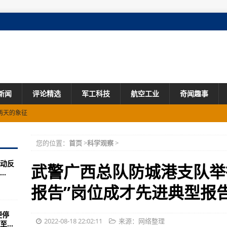
新闻
评论精选
军工科技
航空工业
奇闻趣事
0新装备亮相说完
留海外·杭州富家子飙车案被告胡斌一审被判
您的位置：
首页
>
科学观察
>
被虐的准备
动反
队已达现代化水平(组图)
武警广西总队防城港支队举
.
解放军实战化演训验证两点
报告”岗位成才先进典型报
《阿帕奇攻击直升机》
便停
)
2022-08-18 22:02:11
来源：网络整理
...