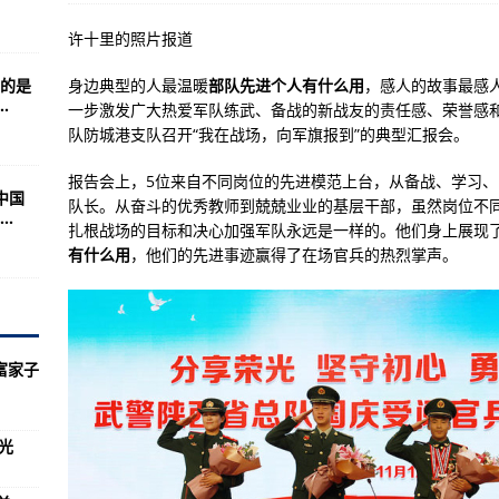
，重生到了过去还救了一位富家
许十里的照片报道
是炮兵最高学府
的是
身边典型的人最温暖
部队先进个人有什么用
，感人的故事最感
航母告别航母(图)
.
一步激发广大热爱军队练武、备战的新战友的责任感、荣誉感和
兵师121团
队防城港支队召开“我在战场，向军旗报到”的典型汇报会。
乌龟了!
报告会上，5位来自不同岗位的先进模范上台，从备战、学习
中国
轰炸机或与美国退役
队长。从奋斗的优秀教师到兢兢业业的基层干部，虽然岗位不
.
扎根战场的目标和决心加强军队永远是一样的。他们身上展现
颜值(组图)
有什么用
，他们的先进事迹赢得了在场官兵的热烈掌声。
一世纪以来美国民众茶余饭后的首要八卦
是就是
民众放心(图)
富家子
神秘轰炸机曝光
5月27日举行
光
性能先进强