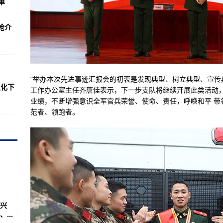
单
才会有至少为我的亲密战友
防卫圈依旧会过度扩张
枪介
机，背后的故事
U2侦察机
力最大的估计是大陆的相声界
“举办本次先进事迹汇报会的初衷是发现典型、树立典型、宣传典型
汉化下
00亿可能打水漂了
工作办公室主任齐唐佳表示，下一步支队将继续开展此类活动
业绩，不断增强意识全军官兵荣誉、使命、责任，呼唤和平 带
，共同演绎的军事动作电影《排爆手》
范者、领跑者。
意要在以台制华
你敢相信吗？
对任何国家和特定目标
者导弹太贵了
中国大口径M99反器材
兴
简洁但绝不简单
...