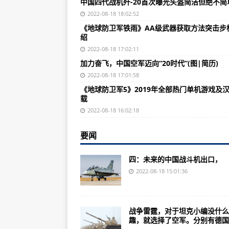
中国四代战机歼-20首次曝光头盔简洁但绝不简
张逸民：我为什么不能选择生，我
2022-08-18 18:02:52
占岛加中途岛是胜是败，日本本土
《地球防卫军铁雨》AA级武器获取方法突击步
绍
索马里向中国购买了24架歼6战斗
2022-08-18 17:02:11
韩泽民：二战时曾被德国大肆屠杀的
加力奋飞，中国空军迈向“20时代”(图|简历)
大陆网友笑劈叉:日后两岸统一压
2022-08-18 17:01:58
《地球防卫军5》2019年全部热门单机游戏及
英国为了建造航母不惜掏空国库，6
载
刘烨携手余男，影帝影后强强联合
2022-08-18 16:02:18
美议员赴台窜访意味着美国政府决
要闻
揭秘一下阿帕奇的神秘生产过程，
四：未来的中国战斗机出口，
真知回应中国建造几艘航母:不针
2022-08-18 15:01:36
台军事专家:不用拦截飞弹是因爱国
中国M99半自动狙击步枪狙击步枪
战争雷霆，对于坦克小编没什么
中国四代战机歼-20首次曝光头盔
趣，就选择了空军。分别有德国、