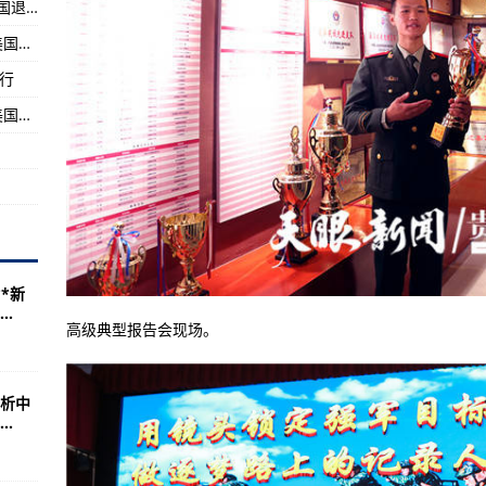
轰-18证实中国正在研发两种隐身轰炸机或与美国退役
战位向军旗报告”岗位成才先进典型报告会
美国民用枪枝泛滥问题一直是二十一世纪以来美国民众茶余饭后的首要八卦
兵防空兵学院2017年招生简章
行
两天的象征
世界上拥有战略轰炸机的国家是哪些？答案是美国苏联/俄罗斯
*新
.
高级典型报告会现场。
析中
.