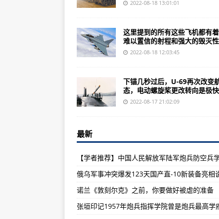
军报：中华人民共和国的武装力量的
2022-08-18 13:01:01
各家媒体评测平均分84《钢铁之师
这里提到的所有这些飞机都有着
中日大概率会发生战争：日本担心
难以置信的射程和强大的毁灭性..
嘉德秋拍预览|蓝天进行曲——彭
2022-08-18 12:03:45
国防部举行例行记者会:2018年1月
下锚几秒过后，U-69再次改变
世界上拥有战略轰炸机的国家是哪
态，电动螺旋桨更改转向是极快..
日本军事战略物资竟占日本全部消耗
2022-08-17 21:02:09
步兵很脆弱但是对复杂地形的适应
最新
地球上也没有谁可以做到一次打60
一支美军特种部队为何要佩戴60年
枭龙战斗机应该是最受伊朗青睐的战
俄乌军事冲突爆发123天国产直-10新装备亮相
世界上五大神秘的军事基地，都是
诺兰《敦刻尔克》之前，你要做好被虐的准备
《地球防卫军铁雨》AA级武器获
张垣印记1957年炮兵指挥学院曾是炮兵最高学
将军纳闷：中国要造多少艘航母解