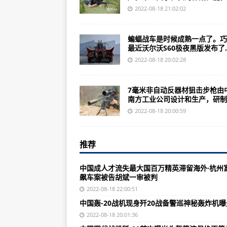
他并不是来自这个世界，确切的说
2022-08-18 21:02:02
张垣印记1957年炮兵指挥学院曾
蝙蝠战车是时候成熟一点了。巧
国防科工委：未来15年内应当忘掉
最近沃尔沃S60极夜黑版发布了..
二战中的阿登战役：歼灭美军第83步
2022-08-18 20:02:28
台军退役少将:不拦的话就变成缩头
7毫米非自动反器材狙击步枪由
轰-18证实中国正在研发两种隐身
南方工业公司设计和生产，研制..
没有人会拒绝沃尔沃S60极夜黑版的
2022-08-18 20:00:59
美国民用枪枝泛滥问题一直是二十
推荐
《地球防卫军：铁雨》在我看来就
大陆发射11枚东风弹道导弹专家：请
中国成人才流失最大国百万精英滞留海外·杭州
飙车案被告胡斌一审被判
中国轰-20战机现身歼20战备警巡
2022-08-18 22:00:51
美全国步枪协会将如期举行年会将于
中国轰-20战机现身歼20战备警巡神秘轰炸机曝
俄媒:中国4种现代化口径狙击步枪
2022-08-18 20:01:36