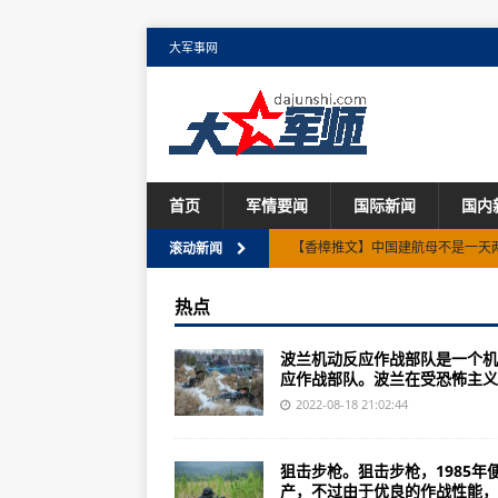
大军事网
首页
军情要闻
国际新闻
国内
俄乌军事冲突爆发123天国产直-1
滚动新闻
中国成人才流失最大国百万精英滞
热点
诺兰《敦刻尔克》之前，你要做好
波兰机动反应作战部队是一个机
波兰机动反应作战部队：人身安全部
应作战部队。波兰在受恐怖主义..
美国议员窜访几天威慑大陆实力：
2022-08-18 21:02:44
《美国国家地理》超级工厂系列之
狙击步枪。狙击步枪，1985年
“弩炮”听着是不是觉得特别帅？(组图
产，不过由于优良的作战性能，至