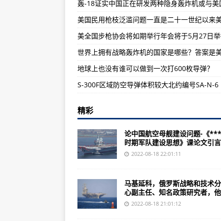
武警广西总队防城港支队举行“我在
【学者推荐】中国人民解放军陆军炮
美全国步枪协会将如期举行年会将于5月27日举
【香樟推文】中国建航母不是一天
地球上也没有谁可以做到一次打600枚导弹？
S-300F区域防空导弹体积较大北约编号SA-N-6
精彩
论中国航空母舰建设问题-《***
时期军队建设思想》课论文引言..
2022-08-18 22:01:11
马基延科，俄罗斯战略和技术分
心副主任、知名政策研究者，他..
2022-08-18 21:01:12