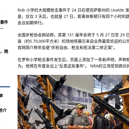
对任何国家和特定目标
Rob 小学的大规模枪击事件于 24 日在德克萨斯州的 Uvalde 
者导弹太贵了
是，仅仅 3 天后，也就是 27 日，距离休斯顿只有四个小时
事件
会议如期举行。
中国大口径M99反器材
.
简洁但绝不简单
全国步枪协会网站称，其第 151 届年会将于 5 月 27 日至 
亩（约5.70,000平方米）的场地将展示来自业界最受欢迎的公
任务是怎样的？(图)
官网简介称年会是“庆祝自由、枪支和宪法第二修正案”。
，她
：诺曼底44》什么
在罗布小学枪击事件发生后，页面上添加了一条新声明，声称枪
中国强大对其报复
为，他将在年度会议上“反思这些事件”。 NRA的立场受到舆论
和民老师精品赏析
1日零时起
些？答案是美国苏联/俄罗斯
单
的92％是废铁
枪介
能力是最好的？
0枚导弹？