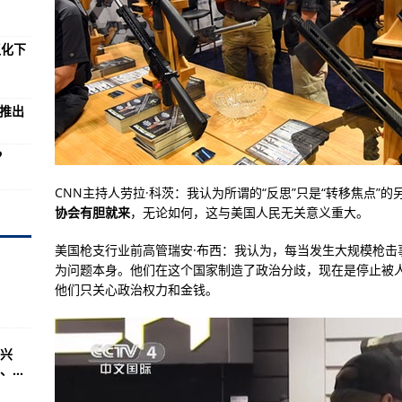
前国民党军的军徽？
斗机型号(图)
汉化下
来源于公开的报道
取方法突击步枪介绍
季推出
放军少将回应很巧妙
？
图|简历)
是冲锋的准备
CNN主持人劳拉·科茨：我认为所谓的“反思”只是“转移焦点”
协会有胆就来
，无论如何，这与美国人民无关意义重大。
瓦良格号被成功改造？
美国枪支行业前高管瑞安·布西：我认为，每当发生大规模枪击事
却非常少了答案
为问题本身。他们在这个国家制造了政治分歧，现在是停止被
-2高空侦察机
他们只关心政治权力和金钱。
厉害了我的哥
完就能玩~
兴
...
国学生军事训练营纪实