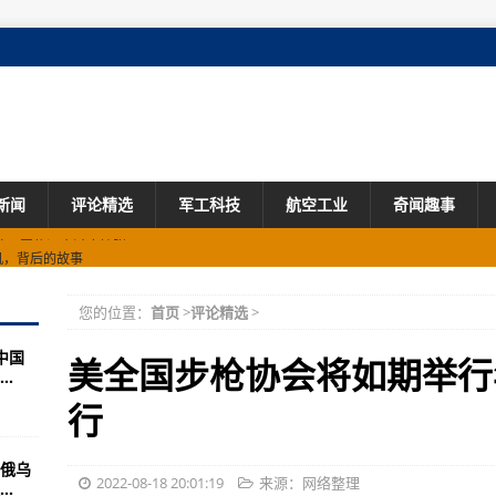
新闻
评论精选
军工科技
航空工业
奇闻趣事
机，背后的故事
U2侦察机
您的位置：
首页
>
评论精选
>
力最大的估计是大陆的相声界
中国
00亿可能打水漂了
美全国步枪协会将如期举行
.
，共同演绎的军事动作电影《排爆手》
行
意要在以台制华
俄乌
你敢相信吗？
2022-08-18 20:01:19
来源：网络整理
.