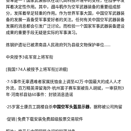
空军
是一个国家武装部队在现代高科技环境中的支柱，在战争中发
挥着决定性作用。其中，
战斗机
作为空军武器装备的重要组成部
分，发挥着举足轻重的作用。作为世界军事大国，中国空军武器装
备的发展一直备受军事爱好者的关注。任何有关中国空军武器装备
发展的消息都会引发广泛讨论。而检验一个国家军事武器装备建设
成果的重要手段无疑是实际的军事演习。
炼钢炉遗址已被肃南县人民政府列为县级文物保护单位……
中央授予3名军官上将军衔
[我国174人被授予上将军衔][详细]
·7-5事件无辜遇难者家属抚恤金上调至42万·中国最大的成人人才
外流，百万精英滞留海外·杭州富子赛车案被告人胡斌，一审获刑3
年·河南祁县钴60事件：封锁消息造谣
·25岁富士康员工跳楼自杀
中国空军头盔显示器
，据称被公司拘留
·促销|免费下载安装免费超级股票交易软件