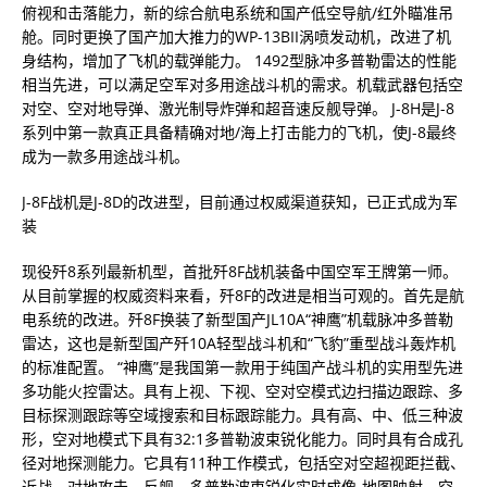
俯视和击落能力，新的综合航电系统和国产低空导航/红外瞄准吊
舱。同时更换了国产加大推力的WP-13BII涡喷发动机，改进了机
身结构，增加了飞机的载弹能力。 1492型脉冲多普勒雷达的性能
相当先进，可以满足空军对多用途战斗机的需求。机载武器包括空
对空、空对地导弹、激光制导炸弹和超音速反舰导弹。 J-8H是J-8
系列中第一款真正具备精确对地/海上打击能力的飞机，使J-8最终
成为一款多用途战斗机。
J-8F战机是J-8D的改进型，目前通过权威渠道获知，已正式成为军
装
现役歼8系列最新机型，首批歼8F战机装备中国空军王牌第一师。
从目前掌握的权威资料来看，歼8F的改进是相当可观的。首先是航
电系统的改进。歼8F换装了新型国产JL10A“神鹰”机载脉冲多普勒
雷达，这也是新型国产歼10A轻型战斗机和“飞豹”重型战斗轰炸机
的标准配置。 “神鹰”是我国第一款用于纯国产战斗机的实用型先进
多功能火控雷达。具有上视、下视、空对空模式边扫描边跟踪、多
目标探测跟踪等空域搜索和目标跟踪能力。具有高、中、低三种波
形，空对地模式下具有32:1多普勒波束锐化能力。同时具有合成孔
径对地探测能力。它具有11种工作模式，包括空对空超视距拦截、
近战、对地攻击、反舰、多普勒波束锐化实时成像-地图映射、空