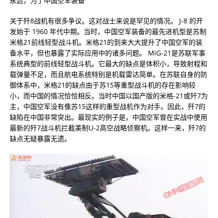
永远，为了中国空军装备
关于歼8战机有很多争议。这对战士来说是罕见的情况。 J-8 的开
发始于 1960 年代中期。当时，中国空军装备的最先进机型是苏制
米格21前线轻型战斗机。米格21的到来大大提升了中国空军的装
备水平，但也暴露了实际应用中的诸多问题。 MiG-21是苏联军事
系统典型的前线轻型战斗机。它最大的缺点是体积小，导致射程和
载弹量不足，而且航电系统特别是机载雷达简单。在苏联自身的防
御体系中，米格21的缺点由于苏15等重型战斗机的存在影响较
小，而中国的情况恰恰相反。当时中国以国产版的米格-21或歼7为
主，中国空军没有像苏15这样的重型战机作为对手。因此，歼7的
缺陷在中国非常突出。最现实的例子是，中国空军曾在实战中使用
最新的歼7战斗机拦截美制U-2高空战略侦察机。这样一来，歼7的
缺点无疑暴露无遗。