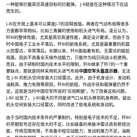
一种能够拦截高空高速目标的拦截弹。 J-8就是在这种情况下应运
而生的。
J-8I在外观上基本可以算是J-7的双释放版。两者在气动布局等很多
方面都非常相似，比如三角翼的使用和机头进气布局。凌云认为，
歼8I的整体性能，尤其是高空高速性能，满足设计要求。但由于当
时中国电子工业水平落后，歼8I的航电系统，尤其是最重要的机载
火控雷达，非常落后。长期以来，歼8I面临着有机、无雷达的尴尬
局面，因此不具备全天候作战能力，只能作为纯日间战斗机使用。
而且，由于研制时国内技术水平的限制，歼8I继承了歼7的一个重
要缺点，那就是同样采用机头进气布局
中国空军头盔显示器
，无法
在 J-8I 的机头空间安装大口径雷达。此外，由于机身设计、发动机
油耗高、推力有限等原因，歼8I的航程、作战半径和载弹量仍然不
足。这就是当时中国空军所说的“近视断腿”。为了改善这些问题，
J-8II 出现了。 J-8II最大的不同是进气口从机头移到机身两侧，留出
机头空间安装大口径雷达，同时改进了航电系统和发动机。
由于当时国内技术条件的严重制约，特别是电子技术的不足，歼8II
的早期型号还存在很大的不足。比如装备的单脉冲雷达具有俯视功
能，作用范围有限，不具备中程空战能力；发动机推力不足，油耗