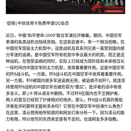
·促销|中信信用卡免费申请QQ会员
近日，中俄“和平使命-2009”联合军演拉开帷幕。期间，中国空军
参演的各类战机也陆续亮相。在这些武者中，有一个相当抢眼。在
中国空军现役主力机型中，这款战机及其系列兄弟一直受到国内部
分军迷的诟病，是中国空军所有机型中争议最大的机型。而正是这
种战机，在饱受诟病的同时，实际上已经成为现阶段和未来相当长
一段时间内中国空军的主力机型，发挥着重要作用。这是中国空军
的歼8战斗机。一方面，歼8战斗机在中国空军中发挥着重要作用。
另一方面，歼8被国内很多军迷诟病无用，被诟病不如歼7。就连坚
持使用歼8战机的中国空军也被形容为“傻瓜”。批评者的话中有很
多含义，即 J-8 将从语言中删除。不过歼8在国内也不乏拥护者，
两人的意见已经到了针锋相对的地步。那么，歼8战斗机真的像批
评者批评的那样无能和多余吗？它将在中国空军中扮演什么角色？
在这里，凌云想用他所知道的和网友们来分析一下。因为凌云的能
力有限，所以他写的东西肯定是有不足的。也请网友多多指教。