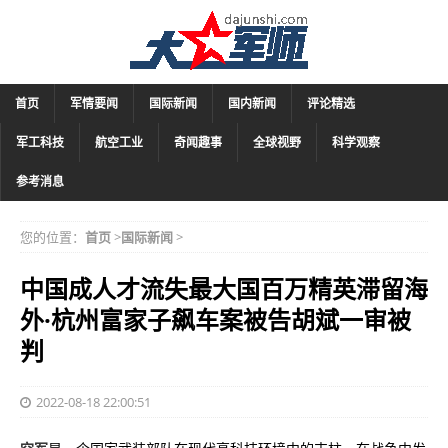
首页
军情要闻
国际新闻
国内新闻
评论精选
军工科技
航空工业
奇闻趣事
全球视野
科学观察
参考消息
您的位置：
首页
>
国际新闻
>
中国成人才流失最大国百万精英滞留海
外·杭州富家子飙车案被告胡斌一审被
判
2022-08-18 22:00:51