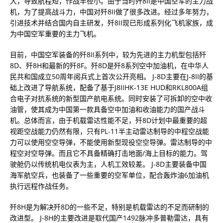
大，导致航程短，作战半径小。由于当时歼8II是中国空军的主力战
机，为了提高战斗力，中国对歼8II做了很多改进。经过多年努力，
引进技术并结合国内自主研发，歼8II现已形成系列化飞机家族，成
为中国空军重要的主力飞机。
目前，中国空军装备的歼8II系列中，较为先进的主力机型包括歼
8D、歼8H和最新的歼8F。歼8D是歼8系列空中加油机，在中华人
民共和国成立50周年阅兵式上首次公开亮相。 J-8D主要在J-8II的基
础上改进了导航系统，配备了基于J8IIHK-13E HUD和RKL800A组
合电子对抗系统的新型国产航电系统。同时安装了可拆卸的空中收
油管，使其成为中国第一款具备空中加油和收油能力的国产战斗
机。总体而言，由于机载雷达性能不足，歼8D计划中最重要的超
视距空战能力仍然有限，只有PL-11半主动雷达制导的中程空战能
力可以使用空空导弹，不能使用新型现役空空导弹。雷达制导的中
程空对空导弹。而且它不具备精确打击地面/海上目标的能力。驾
驶舱仍以传统机电仪表为主，人机工效较差。 J-8D主要装备中国
海军航空兵，也装备了一些重要的空军单位，配合轰炸油6加油机
执行远程作战任务。
歼8H是为解决歼8D的一些不足，特别是机载雷达的不足而研制的
改进型。 J-8H的主要改进是取代国产1492脉冲多普勒雷达，具有