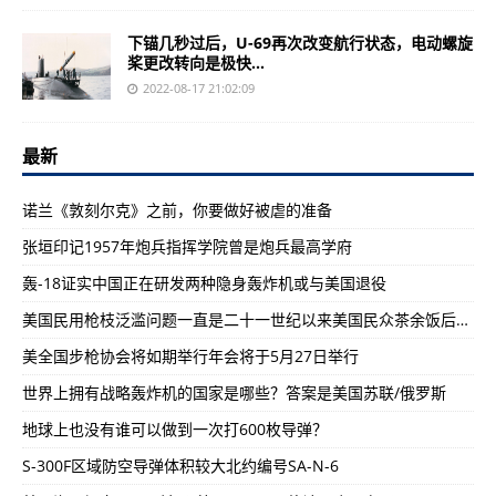
下锚几秒过后，U-69再次改变航行状态，电动螺旋
桨更改转向是极快...
2022-08-17 21:02:09
最新
诺兰《敦刻尔克》之前，你要做好被虐的准备
张垣印记1957年炮兵指挥学院曾是炮兵最高学府
轰-18证实中国正在研发两种隐身轰炸机或与美国退役
美国民用枪枝泛滥问题一直是二十一世纪以来美国民众茶余饭后的首要八卦
美全国步枪协会将如期举行年会将于5月27日举行
世界上拥有战略轰炸机的国家是哪些？答案是美国苏联/俄罗斯
地球上也没有谁可以做到一次打600枚导弹？
S-300F区域防空导弹体积较大北约编号SA-N-6