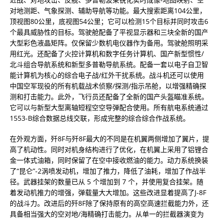
对地测距、气象探测、辅助导航等功能。最大搜索距离104公里，
顶视图80公里，底视图54公里；它可以检测15个目标并同时攻击6
个最具威胁性的目标。驾驶舱配备了平视显示器和三块全新的国产
大型彩色液晶矩阵。仅保留少数机电仪器作为备用。驾驶舱照明采
用红光。还配备了火控计算机和数字任务计算机、国产新型惯性/
北斗组合导航系统和新型多普勒导航系统。配备一套以电子自卫智
能计算机为核心的综合电子战/红外干扰系统。战斗机还可以使用
中国空军现役的所有机载战术侦察/探测/指示吊舱，以增强精确探
测和打击能力。此外，飞行员还配备了全新的国产头盔瞄准系统。
它可以与新型大型离轴短程空空导弹配合使用。所有航电系统通过
1553-B综合数据总线交联，形成完整的综合综合作战系统。
在外观方面，歼8F与歼8F最大的不同是在机翼两侧增加了翼片，提
高了机动性。同时对机身结构进行了优化，在机翼上采用了铝锂合
金一体式油箱，同时保留了在空中接收燃油的能力。动力系统换装
了“昆仑”-2涡喷发动机，增加了推力，降低了油耗，增加了作战半
径。武器挂架的数量已从 5 个增加到 7 个，并使用复合挂架。随
着发动机推力的增强，弹载量大大增加。这些改进显着提高了J-8F
的战斗力。改进后的歼8F除了保持原有的高空高速拦截能力外，还
具备相当强大的空对地/海精确打击能力。从单一的拦截器演变为