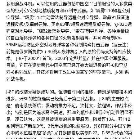
多用途战斗机。可以使用的武器包括中国空军目前服役的大多数类
型的空对空/空对地精确制导和非制导武器。如“霹雳”-10短程空对
空导弹、“霹雳”-12主动雷达制导远程空对空导弹、盈晶91超音速
远程反舰/反辐射导弹、英京83亚/超音速远程反舰导弹、YJ-82D远
程空对地导弹、飞腾2反辐射导弹、“雷石”制导炸弹、各种重量级
的自由落体炸弹和各种口径的火箭发射器等，并可与俄制Kh-
59ME远程防区外空对地导弹等各种俄制精确打击武器（凌云注：
前提是俄罗斯提供Su-30战斗轰炸机引入的原始代码支持等相应技
术。 J-8F于2000年首飞，2003年定型并量产并在中国空军服役。
目前，它正在逐步替代中国空军已经开始大量退役的歼-6和早期
歼-8系列战机，其技术将用于改进中国空军的早期型号。 J-8II 系
列战斗机。
J-8F 的改装无疑是成功的。但随着时间的推移，特别是随着技术的
进步，歼8II的性能确实已经落后于第三代战机。 J-8II的主要缺点
是：航电系统落后；发动机推力不足，油耗大，航程短，作战半径
小；特别是因为追求高空高速，歼8II的低空和超低空机动性明显不
足。凌云认为，这是其被诟病的最重要原因。随着歼10A、歼11B
系列等国产新型3代、3代半战机的陆续服役，歼8在部分中国军迷
心中的地位越来越“多余” 尤其是随着以美制F-22、F-35为代表的第