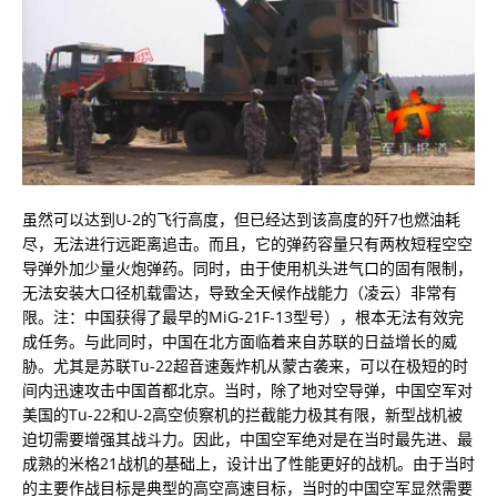
虽然可以达到U-2的飞行高度，但已经达到该高度的歼7也燃油耗
尽，无法进行远距离追击。而且，它的弹药容量只有两枚短程空空
导弹外加少量火炮弹药。同时，由于使用机头进气口的固有限制，
无法安装大口径机载雷达，导致全天候作战能力（凌云）非常有
限。注：中国获得了最早的MiG-21F-13型号），根本无法有效完
成任务。与此同时，中国在北方面临着来自苏联的日益增长的威
胁。尤其是苏联Tu-22超音速轰炸机从蒙古袭来，可以在极短的时
间内迅速攻击中国首都北京。当时，除了地对空导弹，中国空军对
美国的Tu-22和U-2高空侦察机的拦截能力极其有限，新型战机被
迫切需要增强其战斗力。因此，中国空军绝对是在当时最先进、最
成熟的米格21战机的基础上，设计出了性能更好的战机。由于当时
的主要作战目标是典型的高空高速目标，当时的中国空军显然需要