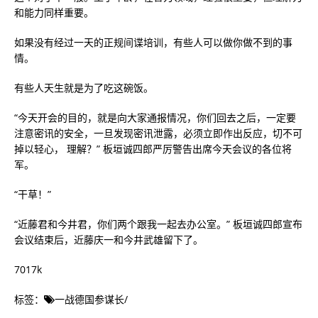
和能力同样重要。
如果没有经过一天的正规间谍培训，有些人可以做你做不到的事
情。
有些人天生就是为了吃这碗饭。
“今天开会的目的，就是向大家通报情况，你们回去之后，一定要
注意密讯的安全，一旦发现密讯泄露，必须立即作出反应，切不可
掉以轻心， 理解？” 板垣诚四郎严厉警告出席今天会议的各位将
军。
“干草！”
“近藤君和今井君，你们两个跟我一起去办公室。” 板垣诚四郎宣布
会议结束后，近藤庆一和今井武雄留下了。
7017k
标签：
一战德国参谋长
/