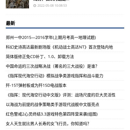
2022-05-08 10:08:53
最新
郑州一中2015—2016学年(上期月考高一地理试题)
科幻史诗高达最新剧场版《机动战士高达NT》首次登陆内地
简体版修正免CD补丁、1.0、卸载方法
中国命运的三次战略决战（著名的三大战役）是谁？
《指挥现代海空行动》模拟战争类游戏指挥和战斗能力
歼-15T弹射板或为歼15D电战版本
《指挥：现代海空行动中文版》评测：战场尺度的巨大灵活性
以海战为前提的战争策略类手游现代战舰中文版亮点
红色警戒2心灵终结3.3游戏特色第四阵营来袭(组图)
女人天生就比男人长寿的女飞行员，你知道吗？