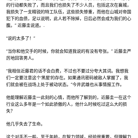
的行动都失败了，而且我们也损失了不少人员，包括这次在襄城，
我损失了一支精锐的特工队伍，这些损失惨重，而他在山城对帝国
犯下的血债，足以说明，此人若不除掉，日后必然会成为我们的心
腹。” 近藤圭说道。.
“说的太多了！”
“当你和他交手的时候，你就会知道我说的有没有夸张。” 近藤圭严
厉地回答男人。
“我相信近藤君的话不会白费，不过也不要过分夸大其词。我想我
们一定要注意这个‘黑屋’的存在。如果通讯密码被敌人掌握了，我
们就会被在战场上处于被动状态。”今井武雄也从事情报工作。
他能理解近藤圭一此刻的心情，而他所了解到的，近藤圭一在这个
行业这么多年是一个如此骄傲的人，他什么时候吃过这么大的损
失？
他几乎失去了生命。
这个对手不一般。至于年龄，在智力领域，经验很重要，但理解力