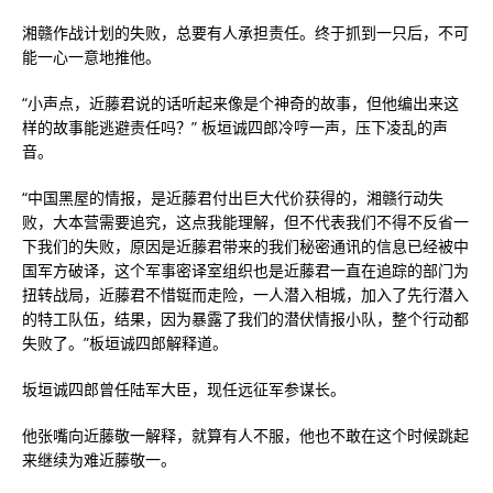
湘赣作战计划的失败，总要有人承担责任。终于抓到一只后，不可
能一心一意地推他。
“小声点，近藤君说的话听起来像是个神奇的故事，但他编出来这
样的故事能逃避责任吗？” 板垣诚四郎冷哼一声，压下凌乱的声
音。
“中国黑屋的情报，是近藤君付出巨大代价获得的，湘赣行动失
败，大本营需要追究，这点我能理解，但不代表我们不得不反省一
下我们的失败，原因是近藤君带来的我们秘密通讯的信息已经被中
国军方破译，这个军事密译室组织也是近藤君一直在追踪的部门为
扭转战局，近藤君不惜铤而走险，一人潜入相城，加入了先行潜入
的特工队伍，结果，因为暴露了我们的潜伏情报小队，整个行动都
失败了。”板垣诚四郎解释道。
坂垣诚四郎曾任陆军大臣，现任远征军参谋长。
他张嘴向近藤敬一解释，就算有人不服，他也不敢在这个时候跳起
来继续为难近藤敬一。