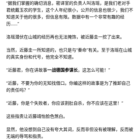
“据我们掌握的确切消息，密译室的负责人叫洛瑶，是我们老对手
君统戴玉农的学生，这个人年纪很小，公开的信息也很少，我们不
知道关于他的很多，但信息有限。数据中有一个非常有趣的经
历……”
洛瑶潜伏在山城的经历再也无法掩饰，被近藤圭一挖了出来。
当然，近藤圭一所知道的，也只是与“秦命”有关。至于洛瑶在山城
的真实身份和代号，他完全不知道。
“近藤君，你在讲故事
一战德国参谋长
，这怎么可能！”
“近藤，不要为你的无知找借口。你编这样的故事是为了推卸自己
的责任吗？”
“近藤，你是个失败者，你应该割肚自杀，你不应该在这里！”
这些指责让近藤靖怡脸色煞白。
显然，他没想到自己没有夸大其词，反而非但没有被理解，反而被
无端的辱骂和指责。