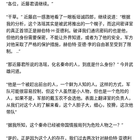
“各位，近藤君请继续。”
“干草。” 近藤启一感激地看了一眼板垣诚四郎，继续说道：“根据
我的分析，这个洛瑶其实是被武将推出的一个幌子，而这间密译室
的真正首领正是赫伯特·H·亚德利。破译我们通讯密码的也是他，
但他的身份需要保密，不能让外界知道，或者为了他的安全，军方
对他采取了严格的保护措施，赫伯特·亚德·李的自由甚至受到了限
制。 ..”
“那近藤君所说的洛瑶，化名秦命的人，到底是什么身份？” 今井武
雄问道。
“他是一个被赶出前台的人，一个鲜为人知的人。这样的方式，军
队可能很容易控制，但这个人虽然是小人物，但也是一个危险的
人，如果不是，军部的戴玉农不会选他。表面上翻译室的负责人，
从我们对这个人的了解来看，这个人胆子大，细心，狡猾，这次他
带队"
“据我所知，这个秦命已经被帝国情报局列为危险人物之一？”
“是的，正是因为这个人的存在，我们过去两次针对赫伯特·亚德利