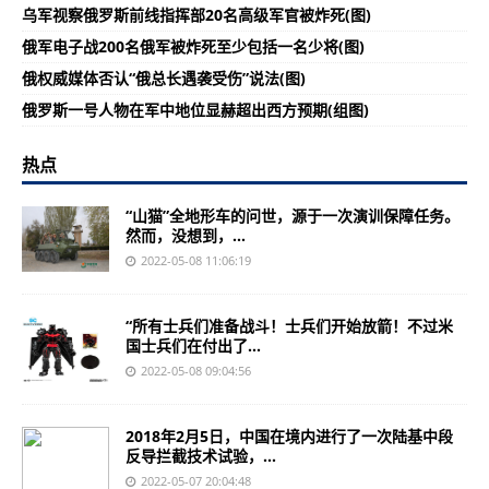
乌军视察俄罗斯前线指挥部20名高级军官被炸死(图)
俄军电子战200名俄军被炸死至少包括一名少将(图)
俄权威媒体否认“俄总长遇袭受伤”说法(图)
俄罗斯一号人物在军中地位显赫超出西方预期(组图)
热点
“山猫”全地形车的问世，源于一次演训保障任务。
然而，没想到，...
2022-05-08 11:06:19
“所有士兵们准备战斗！士兵们开始放箭！不过米
国士兵们在付出了...
2022-05-08 09:04:56
2018年2月5日，中国在境内进行了一次陆基中段
反导拦截技术试验，...
2022-05-07 20:04:48