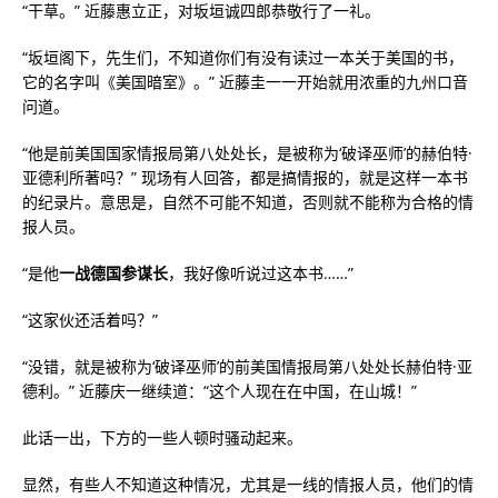
“干草。” 近藤惠立正，对坂垣诚四郎恭敬行了一礼。
“坂垣阁下，先生们，不知道你们有没有读过一本关于美国的书，
它的名字叫《美国暗室》。” 近藤圭一一开始就用浓重的九州口音
问道。
“他是前美国国家情报局第八处处长，是被称为‘破译巫师’的赫伯特·
亚德利所著吗？” 现场有人回答，都是搞情报的，就是这样一本书
的纪录片。意思是，自然不可能不知道，否则就不能称为合格的情
报人员。
“是他
一战德国参谋长
，我好像听说过这本书……”
“这家伙还活着吗？”
“没错，就是被称为‘破译巫师’的前美国情报局第八处处长赫伯特·亚
德利。​​” 近藤庆一继续道：“这个人现在在中国，在山城！”
此话一出，下方的一些人顿时骚动起来。
显然，有些人不知道这种情况，尤其是一线的情报人员，他们的情