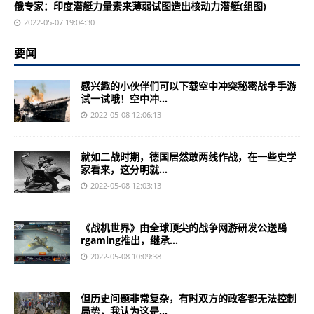
俄专家：印度潜艇力量素来薄弱试图造出核动力潜艇(组图)
2022-05-07 19:04:30
要闻
感兴趣的小伙伴们可以下载空中冲突秘密战争手游
试一试哦！空中冲...
2022-05-08 12:06:13
就如二战时期，德国居然敢两线作战，在一些史学
家看来，这分明就...
2022-05-08 12:03:13
《战机世界》由全球顶尖的战争网游研发公送鴄
rgaming推出，继承...
2022-05-08 10:09:38
但历史问题非常复杂，有时双方的政客都无法控制
局势，我认为这是...