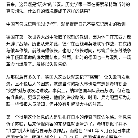
看来，这显然是“玩火”的节奏。历史学家一直在探索希特勒当时的
真实想法。什么样的情况促成了这样的结果？
中国有句成语叫“以史为鉴”，就是提醒自己不要忘记历史的教训。
德国在第一​​次世界大战中吸取了深刻的教训，因为他们在东西方都
开辟了战场。历史从未如此，德军在西线与英法联军作战，在东线
与俄军作战。前线画得很长，也用了很长时间，尽管后来东线战争
由于俄国革命的爆发而结束。然而，此时的德国也一片混乱，一场
革命也爆发了。最终以失败告终。
从那以后有多久了，德国人这么快就忘记了“痛苦”，让失败再次重
演。且不说后人的困惑，就连当时的斯大林也没有想到希特勒会
“突然”对苏联发动进攻。事实上，纳粹德国军队袭击苏联，但它是
有准备的。更重要的是，他们的进攻路线、时间、兵力配置都为苏
联一些情报人员所知，但并没有引起斯大林的注意。
第一个得到这个信息的人是驻扎在日本的传奇间谍佐尔格。消息告
诉了苏联，后来情报内容的完整性就更清楚了。希特勒似乎并不
“介意”别人知道他要与苏联作战，而他在 1941 年 5 月召见日本驻
德国大使时，明确告知今年 6 月 22 日，德国将进攻苏联联合。