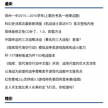
最新
郑州一中2015—2016学年(上期月考高一地理试题)
科幻史诗高达最新剧场版《机动战士高达NT》首次登陆内地
简体版修正免CD补丁、1.0、卸载方法
中国命运的三次战略决战（著名的三大战役）是谁？
《指挥现代海空行动》模拟战争类游戏指挥和战斗能力
歼-15T弹射板或为歼15D电战版本
《指挥：现代海空行动中文版》评测：战场尺度的巨大灵活性
以海战为前提的战争策略类手游现代战舰中文版亮点
红色警戒2心灵终结3.3游戏特色第四阵营来袭(组图)
女人天生就比男人长寿的女飞行员，你知道吗？
精彩