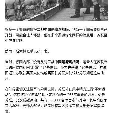
根据一个渠道的情报
二战中国是壕沟战吗
，判断一个国家要对自己
开战，可能会让人怀疑，但在多个渠道传来同样的消息后，苏联至
少应该提防。
然而，斯大林似乎无动于衷。
当时，德国内部并没有反对
二战中国是壕沟战吗
，这些人在苏联外
长访问德国期间“泄露”了这些信息。英方也获得了这些信息，并试
图通过苏联驻英国大使馆或英国驻苏联大使馆让苏联知道这些信
息。
在外界密切关注德军的异见之际，苏联却在集中精力进行“革命运
动”，这应该是促使希特勒下定决心的一个非常重要的因素。进攻
苏联。此次反叛运动，共有3.50,000名军官参与其中，其中高级军
官占80%，元帅占60%，涵盖所有军区指挥官和大部分陆军指挥
官。