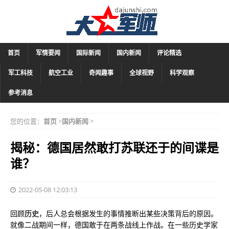
首页
军情要闻
国际新闻
国内新闻
评论精选
军工科技
航空工业
奇闻趣事
全球视野
科学观察
参考消息
您的位置：
首页
>
国内新闻
>
揭秘：德国居然敢打苏联还于的间谍是
谁？
2022-05-08 12:03:13
回顾
历史
，后人总会根据发生的事情推断出某些决策背后的原因。
就像二战期间一样，德国敢于在两条战线上作战。在一些历史学家