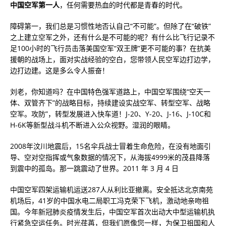
中国空军第一人
，任何需要热血的时代都是青春的时代。
障碍第一，我们总是习惯性地否认自己“不可能”。但除了在“破铁”
之上建立空军之外，还有什么是不可能的呢？有什么比飞行记录不
足100小时的飞行员击落美国空军“双王牌”更不可能的事？在抗美
援朝的战场上，面对实战经验的空白，您带领人民空军边打边学，
边打边建。这是多么令人振奋！
刘老，你知道吗？在中国特色强军道路上，中国空军围绕“空天一
体、双管齐下”的战略目标，持续建设实战空军、转型空军、战略
空军。攻防”，转型发展进入快车道！J-20、Y-20、J-16、J-10C和
H-6K等新型战斗机不断进入公众视野。湿润的眼睛。
2008年汶川地震后，15名伞兵战士冒着生命危险，在没有地面引
导、空对空指挥或气象数据的情况下，从海拔4999米的茂县降落
到震中的孤岛。那一跳震动了世界。2011 年 3 月 4 日
中国空军四架运输机运送287人从利比亚撤离。安全抵达北京南苑
机场后，41岁的中国水电二局职工冯克荣下飞机，激动地亲吻祖
国。今年新冠肺炎疫情发生后，中国空军首次出动大中型运输机执
行紧急空运任务。时光荏苒，但我们愿像您一样，为保卫祖国和人