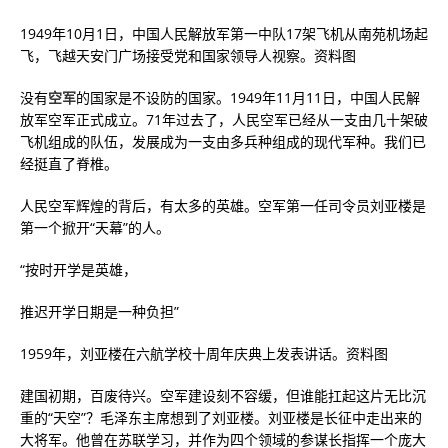
1949年10月1日，中国人民解放军第一中队17架飞机从南苑机场起
飞，飞越天安门广场接受党和国家领导人视察。资料图
没有
空军
的国家是不设防的国家。1949年11月11日，中国人民解
放军空军正式成立。71年过去了，人民空军已经从一支由几十架破
飞机组成的队伍，发展成为一支由多兵种组成的现代军种。我们已
经挺直了脊椎。
人民空军辉煌的背后，有太多的英雄。空军第一任司令员刘亚楼是
第一个掀开“天幕”的人。
“按时开学是英雄，
推迟开学日期是一种负担”
1959年，刘亚楼在六航学校十周年庆典上发表讲话。资料图
建国初期，百废待兴。空军建设刻不容缓，但谁能扛起这片无比沉
重的“天空”？毛泽东主席想到了刘亚楼。刘亚楼是长征中走出来的
大将军。他曾在苏联学习，并作为四个领域的参谋长指挥一个庞大