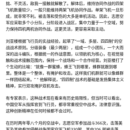
拙、不灵活，敌我一接触就解散了。解体后，维持协同作战的四架
飞机数量较少，一般只能维持两架飞机协同作战。单架飞机一旦形
成，就非常不利。被击落和受伤的大多是单机活动。因此，志愿空
军应采取多个小分队，分阶段进入战区，集中力量于一个空域，努
力保持四机两机协同作战。这更灵活，更容易采取主动。
刘亚楼根据飞行员的实战经验，起草了“一域、多层、四四制”的空
战战术原则。分级装备（最少两层），组成一个小团队，一个大而
深的战斗编队，根据统一的作战意图，以领航机为核心，在视觉接
触和战术接触范围内，保持一个战场和一个合作经营。刘亚楼打了
个生动的比喻：“就像一群蜜蜂，蜂王飞到哪里，蜂群就跟到哪
里。整体是一个整体，有掩护和攻击。这样我们机群就可以像蜂群
一样团结起来。” " 他解释说，“四四制”战术的基础是发扬集体主义
精神，实行双攻掩护双机攻击。
有专家表示，这种战术现在看来有历史局限性，但当时可以看出，
中国空军从指挥官到飞行员，都非常重视空中战术。法律意识强。
这种创新精神在任何时候都不会过时。
在历时两年零八个月的空战中，志愿空军参加战斗366次，击落美
军及其他参加侵朝战争国家空军飞机330架，其中206 架被击落，