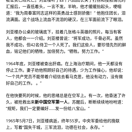
汇报后，一直低着头，一言不发。半晌，他才缓缓抬起头，哽咽
道：“我为周春富同志这样的英勇战士感到骄傲！” 他抱住团长，泪
流满面。这个战场上流血不流泪的硬汉，在三军面前流下了眼泪。
刘亚楼办公桌的玻璃底下，挂着几张格斗英雄的照片。每当有客
人，他都会一一介绍。刘亚楼曾说：“将军成功，千骨必死。虽然
我不成功，但42名侍卫一个人死了。我们这些人，要珍惜先烈的鲜
血，铭记他们的牺牲，加倍努力。”牺牲。努力工作。”
1964年底，刘亚楼被查出肝癌。在上海治疗期间，他一天都没有
停止工作。妻子劝他照顾好自己的待遇，少为工作操心，他却说：
“一个共产党员不能带着介绍信去看马克思，他没有动力，没有做
好自己的工作。 。”
在他快要死的时候，他的思绪总是在空军上。有一次，他昏迷了许
久，被抢救出来
新中国空军第一人
，苏醒后，断断续续地吩咐道：
“规矩，我们一定要编好……发一份给八宝山。”
1965年5月7日，刘亚楼病逝，终年55岁。中央军委给他的挽联
上，写着“国失干城，三军流泪，功德在社会，永存。”