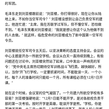
的军团。
毛泽东走到刘亚楼跟前说：“刘亚楼，你打得很好，现在让你从陆
地上来，不如你当空军司令？” 刘亚楼没想到让自己负责空军的建
立。他连忙道：“主席，我在苏联学过军队，但不懂空军，恐怕做
不到。” 毛泽东笑着对刘亚楼说：“我就是想让你这个认为他做不到
的人去做。” 就这样，临危受命的刘亚楼成为了新中国第一空军司
令员。
刘亚楼就任空军司令五天后，以坚决果断的态度主持会议。会议的
中心主题是开办一所航空学校。会议从白天一直持续到晚上，有些
问题还在讨论中。刘亚楼突然站了起来，口中发出一声响亮的军
令：“党中央毛主席热切期待空军训练战斗
飞行员
，越快越好，所
以，当你“开飞行学校，一定要抓紧时间，不能耽误一天、一个小
时。每个人的准备时间只能给一个月，所有课程必须在12月1日开
课。”
就在这个时候，会议室的空气凝固了。一个月建六所航空学校有多
容易？刘亚楼强硬地说：“12月1日能不能开学，是对各航校负责干
部的第一次考验。按时开学是英雄，耽误开学是熊。”学校。你是
英雄还是熊，十二月一号见。” 刘亚楼的话落下，所有人的心弦都