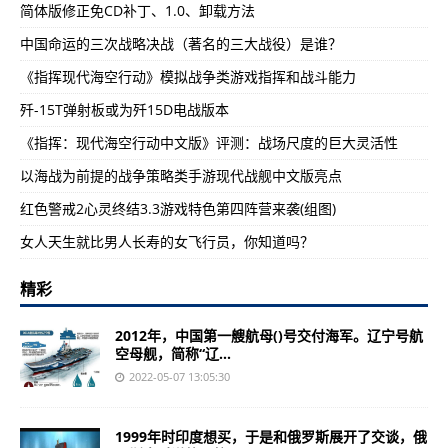
简体版修正免CD补丁、1.0、卸载方法
中国命运的三次战略决战（著名的三大战役）是谁？
《指挥现代海空行动》模拟战争类游戏指挥和战斗能力
歼-15T弹射板或为歼15D电战版本
《指挥：现代海空行动中文版》评测：战场尺度的巨大灵活性
以海战为前提的战争策略类手游现代战舰中文版亮点
红色警戒2心灵终结3.3游戏特色第四阵营来袭(组图)
女人天生就比男人长寿的女飞行员，你知道吗？
精彩
2012年，中国第一艘航母()号交付海军。辽宁号航
空母舰，简称“辽...
2022-05-07 13:05:30
1999年时印度想买，于是和俄罗斯展开了交谈，俄