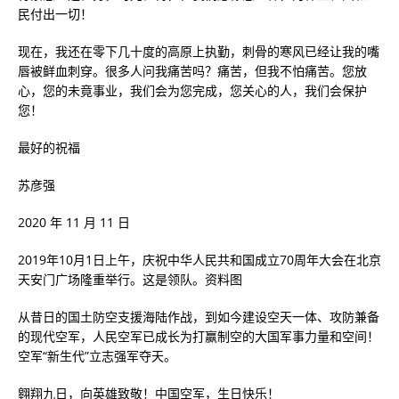
民付出一切！
现在，我还在零下几十度的高原上执勤，刺骨的寒风已经让我的嘴
唇被鲜血刺穿。很多人问我痛苦吗？痛苦，但我不怕痛苦。您放
心，您的未竟事业，我们会为您完成，您关心的人，我们会保护
您！
最好的祝福
苏彦强
2020 年 11 月 11 日
2019年10月1日上午，庆祝中华人民共和国成立70周年大会在北京
天安门广场隆重举行。这是领队。资料图
从昔日的国土防空支援海陆作战，到如今建设空天一体、攻防兼备
的现代空军，人民空军已成长为打赢制空的大国军事力量和空间！
空军“新生代”立志强军夺天。
翱翔九日，向英雄致敬！中国空军，生日快乐！