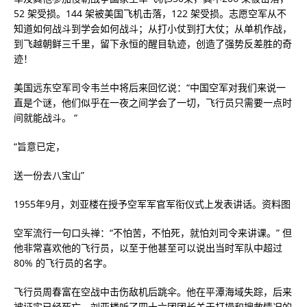
52 架受损。144 架被美国飞机击落，122 架受损。志愿空军从不
知道如何战斗到学会如何战斗；从打小仗到打大仗；从单机作战，
到飞越朝鲜三千里，留下永恒的醒目轨迹，创造了强势反差胜的奇
迹！
美国远东空军司令韦兰中将后来回忆说：“中国空军对我们来说一
直是个谜，他们似乎在一夜之间学会了一切，飞行员只需要一点时
间就能战斗。 “
“旨意已定，
送一份去八宝山”
1955年9月，刘亚楼在授予空军军官军衔仪式上发表讲话。资料图
空军流行一句口头禅：“不怕苦，不怕死，就怕刘司令来讲课。” 但
他非常喜欢他的飞行员，以至于他甚至可以说出当时军队中超过
80% 的飞行员的名字。
飞行员周春富在空战中击伤敌机后跳伞。他在平潭海域失踪，后来
被证实已经死亡。刘亚楼听了四十六团团长关于打捞和搜救情况的