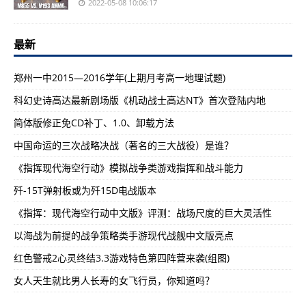
2022-05-08 10:06:17
最新
郑州一中2015—2016学年(上期月考高一地理试题)
科幻史诗高达最新剧场版《机动战士高达NT》首次登陆内地
简体版修正免CD补丁、1.0、卸载方法
中国命运的三次战略决战（著名的三大战役）是谁？
《指挥现代海空行动》模拟战争类游戏指挥和战斗能力
歼-15T弹射板或为歼15D电战版本
《指挥：现代海空行动中文版》评测：战场尺度的巨大灵活性
以海战为前提的战争策略类手游现代战舰中文版亮点
红色警戒2心灵终结3.3游戏特色第四阵营来袭(组图)
女人天生就比男人长寿的女飞行员，你知道吗？