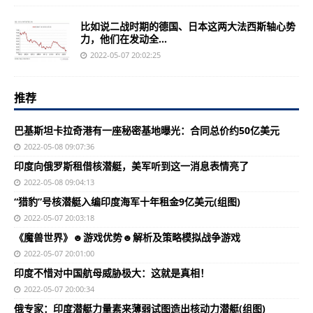
比如说二战时期的德国、日本这两大法西斯轴心势
力，他们在发动全...
2022-05-07 20:02:25
推荐
巴基斯坦卡拉奇港有一座秘密基地曝光：合同总价约50亿美元
2022-05-08 09:07:36
印度向俄罗斯租借核潜艇，美军听到这一消息表情亮了
2022-05-08 09:04:13
“猎豹”号核潜艇入编印度海军十年租金9亿美元(组图)
2022-05-07 20:03:18
《魔兽世界》☻游戏优势☻解析及策略模拟战争游戏
2022-05-07 20:01:00
印度不惜对中国航母威胁极大：这就是真相！
2022-05-07 20:00:34
俄专家：印度潜艇力量素来薄弱试图造出核动力潜艇(组图)