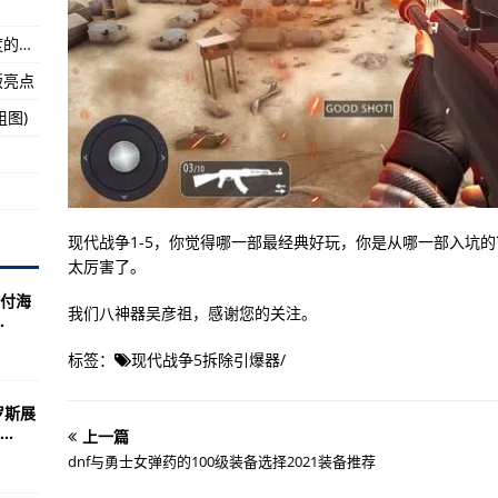
动机，用于装备国产军用飞机的战略方向已经明晰
《指挥：现代海空行动中文版》评测：战场尺度的巨大灵活性
4：决战时刻
版亮点
士高达NT》首次登陆内地
组图)
？
现代战争1-5，你觉得哪一部最经典好玩，你是从哪一部入坑的
太厉害了。
交付海
我们八神器吴彦祖，感谢您的关注。
.
标签：
现代战争5拆除引爆器
/
罗斯展
.
上一篇
dnf与勇士女弹药的100级装备选择2021装备推荐