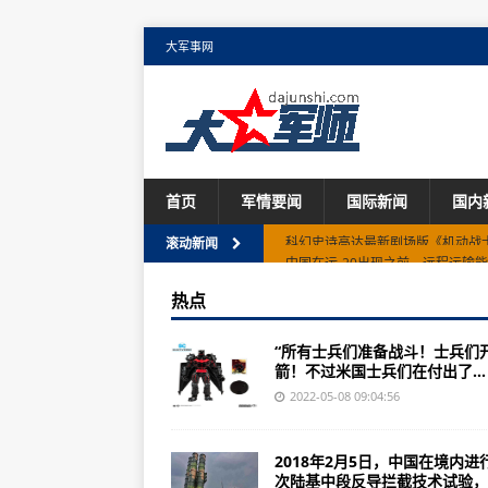
大军事网
首页
军情要闻
国际新闻
国内
中国在运-20出现之前，远程运输
滚动新闻
无数的华夏士兵们都是百战之兵，
热点
《魔兽世界》7.0主线之一降临苏
“所有士兵们准备战斗！士兵们
印度向俄罗斯租借核潜艇，美军听
箭！不过米国士兵们在付出了...
2019年第01期摘要：军民航管制
2022-05-08 09:04:56
中国陆基中段拦截技术试验，不针
2018年2月5日，中国在境内进
“飞机守望”推特账号公布美军这架R
次陆基中段反导拦截技术试验，..