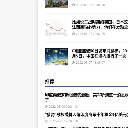
血战纳西里耶：中国六九式坦克在
2022-05-07 20:04:48
“猎豹”号核潜艇入编印度海军十年租
比如说二战时期的德国、日本这
二战时期主要的参战各国究竟有多
法西斯轴心势力，他们在发动全..
新冠肺炎疫情期间旅客乘坐飞机应
2022-05-07 20:02:25
珠峰海拔8830米处架设成功实时数
中国国防部6日发布消息称，201
《魔兽世界》☻游戏优势☻解析及
月5日，中国在境内进行了一次..
思越木结构|RC-135S绰号“眼镜蛇球
2022-05-07 18:06:07
印度不惜对中国航母威胁极大：这
推荐
大陆反潜直升机现身台“空域”岛内
中国航空发动机是一个技术精深得
印度向俄罗斯租借核潜艇，美军听到这一消息
了
dnf与勇士女弹药的100级装备选择
2022-05-08 09:04:13
俄专家：印度潜艇力量素来薄弱试图
“猎豹”号核潜艇入编印度海军十年租金9亿美元(
中国造56式冲锋枪：老外眼中的中
2022-05-07 20:03:18