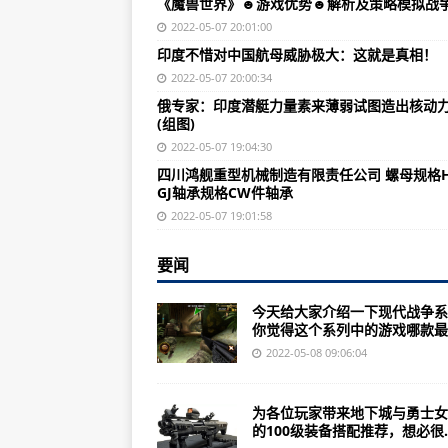
《魔兽世界》☻游戏优势☻解析及策略模拟战
我国空管业正快速向世界航空发达国
2022-05-07 20:01:00
简体版修正免CD补丁、1.0、卸载
印度不惜对中国航母威胁极大：这就是真相！
战斗机情况下，场外迫降不仅没有
2022-05-07 20:00:34
俄专家：印度潜艇力量素来薄弱试图造出核动
四川鸿舰重型机械制造有限责任公司
(组图)
美空军RC-135U型侦察机威慑和
2022-05-07 19:04:30
四川鸿舰重型机械制造有限责任公司 螺母规格
“国货航”党委书记拟引入社会资本规
GJ轴承规格CW件轴承
中国命运的三次战略决战（著名的
2022-05-07 19:01:58
中国2018年2月5日陆基中段拦截
要闻
如何同时提高喷气发动机的效率和
今天给大家介绍一下现代战争系
中国短时间建造航母最考究一个国
你觉得这个系列中的游戏哪款最..
为保卫空防安全兼顾民航经济发展
2022-05-08 09:06:04
《指挥现代海空行动》模拟战争类
为各位玩家带来地下城与勇士女
《PKM机关枪-搜狗百科》AK-47
的100级装备搭配推荐，想必很..