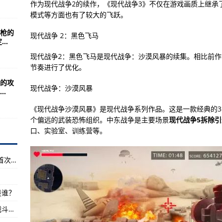
实时监视地球引力向上飞行
作为现代战争2的续作，《现代战争3》不仅在游戏画质上继承
模式等方面也有了较大的飞跃。
步枪的
成熟可避免导弹爆炸
现代战争 2：黑色飞马
..
学7班(图)
现代战争2：黑色飞马是现代战争：沙漠风暴的续集。相比前
节奏进行了优化。
组建第三个航母编队
的攻
名好(图)
现代战争：沙漠风暴
.
考珠峰梯度气象观测体系初步建成
《现代战争沙漠风暴》是现代战争系列作品。这是一款经典的3
突破五代机？
个偏远的武装恐怖组织。中东战争是主要场景
现代战争5拆除
口、实验室、训练营等。
阖，看看究竟孰优孰劣
护装备(组图)
科幻史诗高达最新剧场版《机动战士高达NT》首次登陆内地
2：独行侠》将于18日在戛纳上映
20战斗机最先进
是谁？
在京隆重举行举行
《指挥现代海空行动》模拟战争类游戏指挥和战斗能力
有世界上可靠性最高坦克