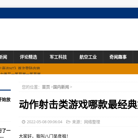
新闻
评论精选
军工科技
航空工业
奇闻趣事
能力更是一筹莫展一筹莫展
米国人攻打来了！
您的位置：
首页
>
国内新闻
>
拉玛人民大起义
开始放
到这一消息表情亮了
动作射击类游戏哪款最经典
员合署办公
对任何国家！！
2022-05-08 09:06:04
来源：网络整理
行了一
C-135电子侦察机进入南海
.
大家好，我叫八门吴彦祖！