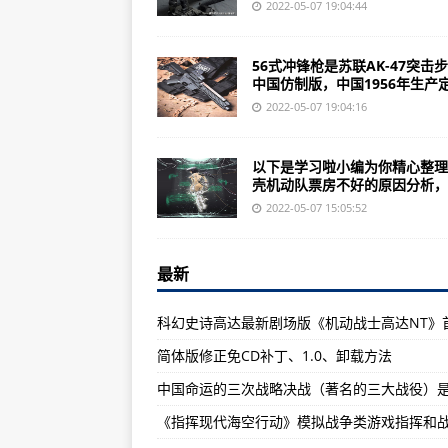
美在太空部署几代导弹预警卫星可
2022-05-07 19:04:44
歼-15T弹射板或为歼15D电战版本
56式冲锋枪是苏联AK-47突击
美军首个动能杀伤式反导拦截技术
中国仿制版，中国1956年生产定.
加强国防建设的设立班级2013级会计
2022-05-07 19:04:16
中国003型航母建造接近尾声或将
以下是学习啦小编为你精心整理
高权重网站接企业软文推广收录高排
壳机动队票房不好的原因分析，..
中国“巅峰使命2022”青藏高原科
2022-05-07 15:05:52
全球最先进的六代机有哪些国家想
最新
中美俄三大国在世界舞台上纵横捭
【知识点】生物安全实验室的个人防
航空母舰内部生活照片 《壮志凌云
简体版修正免CD补丁、1.0、卸载方法
2021年亮眼十大国产武器盘点：歼
中国命运的三次战略决战（著名的三大战役）
中央军委晋升上将军衔仪式9月6日
第三节国家选择：苏联陆军苏联拥