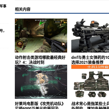
军事
相关内容
号，
动作射击类游戏哪款最经典好
dnf与勇士女弹药的1
玩？4：决战时刻
选择2021装备推荐
好莱坞电影版《攻壳机动队》
战术背心是指某些士
亏损6000万美元的原因及
外部的、增加各种弹