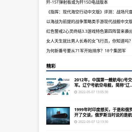
歼-15T弹射板或为歼15D电战版本
中国致力于开发国产高性能航空发
动作射击类游戏哪款最经典好玩？
以海战为前提的战争策略类手游现代战舰中文
科幻史诗高达最新剧场版《机动战
红色警戒2心灵终结3.3游戏特色第四阵营来袭(
女人天生就比男人长寿的女飞行员，你知道吗
为何新番号要从71军开始排序？18个集团军
精彩
2012年，中国第一艘航母()号
军。辽宁号航空母舰，简称“辽..
2022-05-07 13:05:30
1999年时印度想买，于是和俄
开了交谈，俄罗斯当时说的是航..
2022-05-07 12:13:30