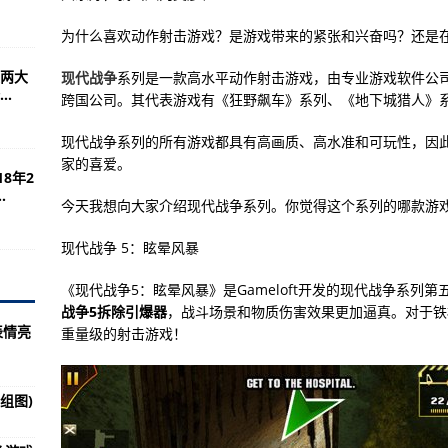
伊战中的绝唱（上）
为什么喜欢动作射击游戏？是游戏带来的紧张和兴奋吗？还是
金9亿美元(组图)
两大
现代战争
系列是一款高水平动作射击游戏，由专业游戏软件公司Gam
强呢？数据对比
.
跨国公司。其代表游戏有《狂野飙车》系列、《地下城猎人》
注意5个方面
现代战争系列的所有游戏都具有高画质、高水准和可玩性，因
据传回正常(组图)
家的喜爱。
8年2
策略模拟战争游戏
.
今天我想向大家介绍现代战争系列。你觉得这个系列的哪款游
”
现代战争 5：眩晕风暴
就是真相！
舆论猜解放军军舰已进入台岛附近
《现代战争5：眩晕风暴》是Gameloft开发的现代战争系列
战争5拆除引爆器
，战斗场景和物质伤害效果更加逼真。对于铁
使新手难以进入的领域
表情亮
重量级的射击游戏！
2021装备推荐
造出核动力潜艇(组图)
组图)
国仿制版