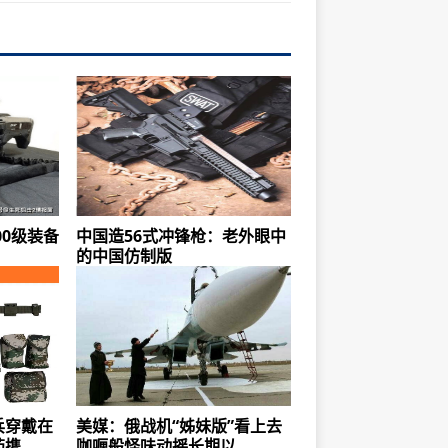
00级装备
中国造56式冲锋枪：老外眼中
的中国仿制版
兵穿戴在
美媒：俄战机“姊妹版”看上去
药携
咖喱般怪味动摇长期以