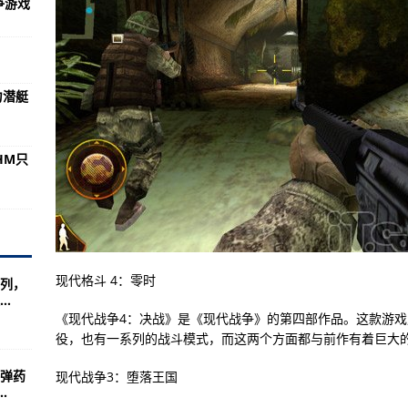
争游戏
家行列迈进(组图)
方法
机场可供使用，还需保障远程直达
力潜艇
 螺母规格HM只GJ轴承规格CW件轴承
掌控局势！
HM只
模超2000亿元
三大战役）是谁？
技术试验达到预期
推进效率呢？
现代格斗 4：零时
列，
家的综合工业、经济实力
.
兼顾空域管理体制改革安全
《现代战争4：决战》是《现代战争》的第四部作品。这款游
役，也有一系列的战斗模式，而这两个方面都与前作有着巨大
游戏指挥和战斗能力
弹药
现代战争3：堕落王国
的精度确实比M16差
.